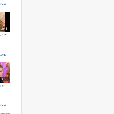
sons
2:41
Vive
sons
3:00
rre-
sons