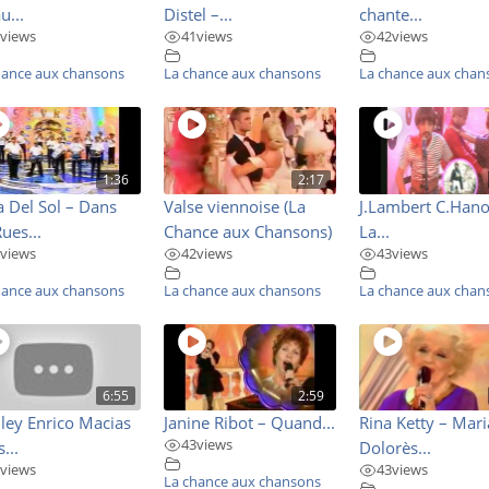
u...
Distel –...
chante...
views
41
views
42
views
hance aux chansons
La chance aux chansons
La chance aux chan
1:36
2:17
 Del Sol – Dans
Valse viennoise (La
J.Lambert C.Han
Rues...
Chance aux Chansons)
La...
views
42
views
43
views
hance aux chansons
La chance aux chansons
La chance aux chan
6:55
2:59
ey Enrico Macias
Janine Ribot – Quand...
Rina Ketty – Mari
43
views
...
Dolorès...
views
43
views
La chance aux chansons