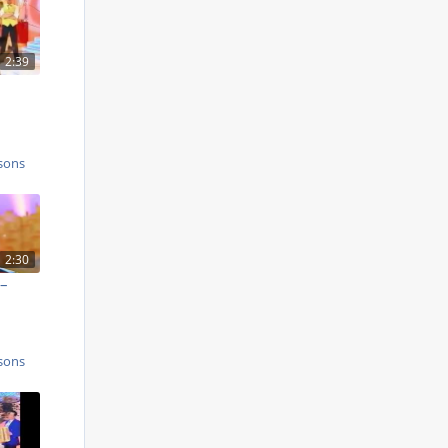
2:39
sons
2:30
 –
sons