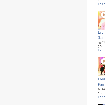
La c
Lily
(La..
43
La c
Loui
Pamp
44
La c