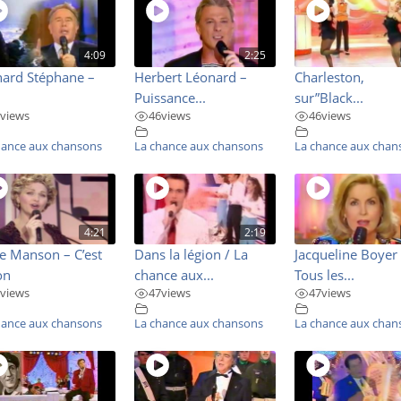
4:09
2:25
nard Stéphane –
Herbert Léonard –
Charleston,
Puissance...
sur”Black...
views
46
views
46
views
hance aux chansons
La chance aux chansons
La chance aux chan
4:21
2:19
e Manson – C’est
Dans la légion / La
Jacqueline Boyer
on
chance aux...
Tous les...
views
47
views
47
views
hance aux chansons
La chance aux chansons
La chance aux chan