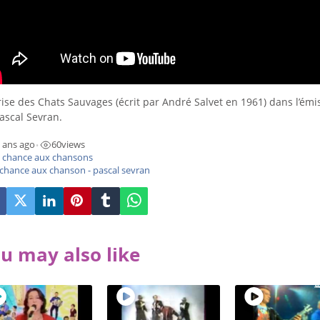
ise des Chats Sauvages (écrit par André Salvet en 1961) dans l’émi
ascal Sevran.
 ans ago
60
views
•
 chance aux chansons
 chance aux chanson - pascal sevran
u may also like