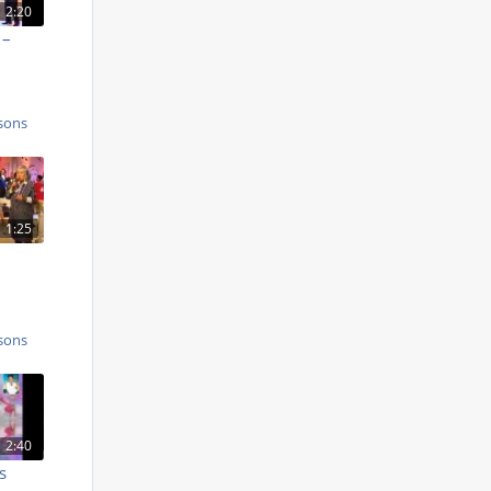
2:20
 –
sons
1:25
sons
2:40
s