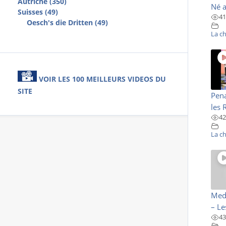
Autriche (350)
Né a
Suisses (49)
41
Oesch's die Dritten (49)
La c
VOIR LES 100 MEILLEURS VIDEOS DU
SITE
Pena
les 
42
La c
Medl
– Les
43