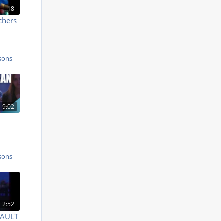
18
chers
sons
9:02
sons
2:52
SAULT