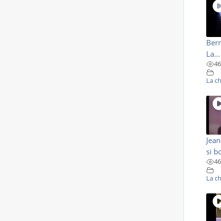
Ber
La...
46
La c
Jean
si b
46
La c