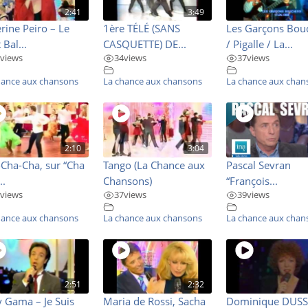
2:41
3:49
rine Peiro – Le
1ère TÉLÉ (SANS
Les Garçons Bou
 Bal...
CASQUETTE) DE...
/ Pigalle / La...
views
34
views
37
views
hance aux chansons
La chance aux chansons
La chance aux chan
2:10
3:04
Cha-Cha, sur “Cha
Tango (La Chance aux
Pascal Sevran
..
Chansons)
“François...
views
37
views
39
views
hance aux chansons
La chance aux chansons
La chance aux chan
2:51
2:32
 Gama – Je Suis
Maria de Rossi, Sacha
Dominique DUS