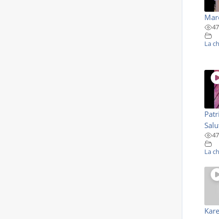
Marc
47
La c
Patr
Salut
47
La c
Kare