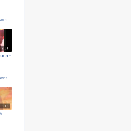
sons
2:31
ouna –
sons
3:13
a