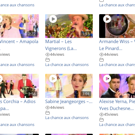
hance aux chansons
La chance aux chan
2:22
1:53
 Vincent – Amapola
Martial – Les
Armande Wiss – 
.
Vignerons (La...
Le Pinard...
views
44
views
44
views
hance aux chansons
La chance aux chansons
La chance aux chan
2:56
3:01
s Corchia – Adios
Sabine Jeangeorges –...
Alexise Yerna, Pie
44
views
a...
Yves Duchesne...
views
45
views
La chance aux chansons
hance aux chansons
La chance aux chan