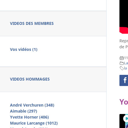
VIDEOS DES MEMBRES
Repr
de P
Vos vidéos (1)
11
La
la
VIDEOS HOMMAGES
Yo
André Verchuren (348)
Aimable (297)
Yvette Horner (406)
Maurice Larcange (1012)