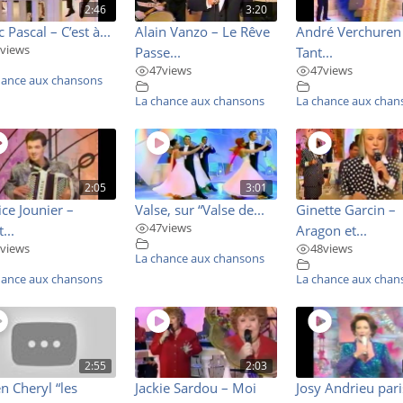
2:46
3:20
 Pascal – C’est à...
Alain Vanzo – Le Rêve
André Verchuren
views
Passe...
Tant...
47
views
47
views
hance aux chansons
La chance aux chansons
La chance aux chan
2:05
3:01
ice Jounier –
Valse, sur “Valse de...
Ginette Garcin –
47
views
...
Aragon et...
views
48
views
La chance aux chansons
hance aux chansons
La chance aux chan
2:55
2:03
n Cheryl “les
Jackie Sardou – Moi
Josy Andrieu pari