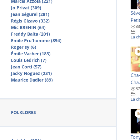
Marcel Azzola (221)
Jo Privat (309)
Séve
Jean Ségurel (281)
Petit
Régis Gizavo (332)
33
Mic BREHIN (64)
Freddy Balta (201)
La c
Emile Pru'homme (894)
Roger sy (6)
Émile Vacher (183)
Louis Ledrich (7)
Jean Corti (57)
Jacky Noguez (231)
Cha-
Maurice Dadier (89)
Cha.
37
La c
FOLKLORES
Tony