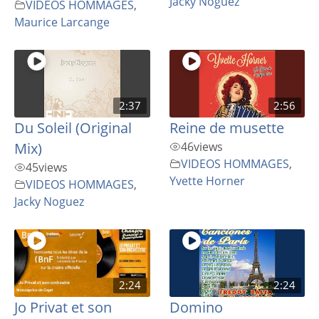
Jacky Noguez
VIDEOS HOMMAGES
,
Maurice Larcange
2:37
2:56
Du Soleil (Original
Reine de musette
Mix)
46
views
VIDEOS HOMMAGES
,
45
views
Yvette Horner
VIDEOS HOMMAGES
,
Jacky Noguez
2:24
2:24
Jo Privat et son
Domino