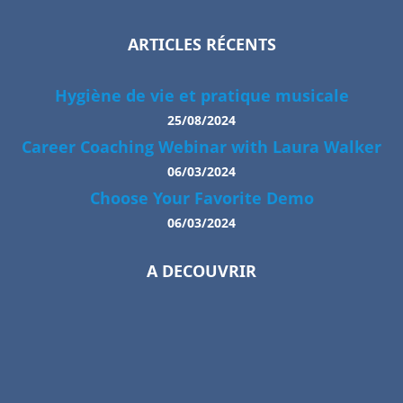
ARTICLES RÉCENTS
Hygiène de vie et pratique musicale
25/08/2024
Career Coaching Webinar with Laura Walker
06/03/2024
Choose Your Favorite Demo
06/03/2024
A DECOUVRIR