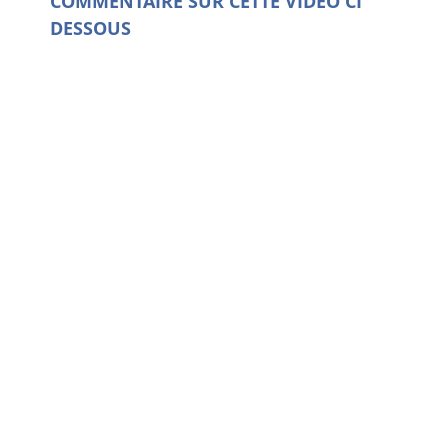
COMMENTAIRE SUR CETTE VIDEO CI
DESSOUS