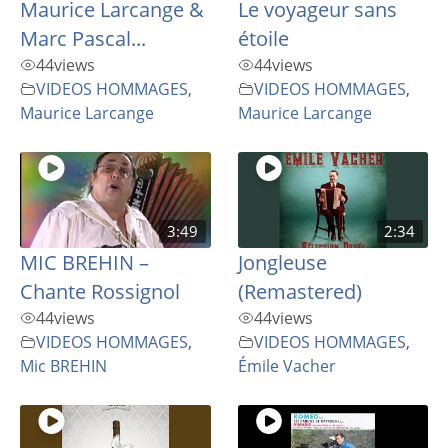
Maurice Larcange &
Le voyageur sans
Marc Pascal...
étoile
44
views
44
views
VIDEOS HOMMAGES
,
VIDEOS HOMMAGES
,
Maurice Larcange
Maurice Larcange
3:49
2:34
MIC BREHIN –
Jongleuse
Chante Rossignol
(Remastered)
44
views
44
views
VIDEOS HOMMAGES
,
VIDEOS HOMMAGES
,
Mic BREHIN
Émile Vacher