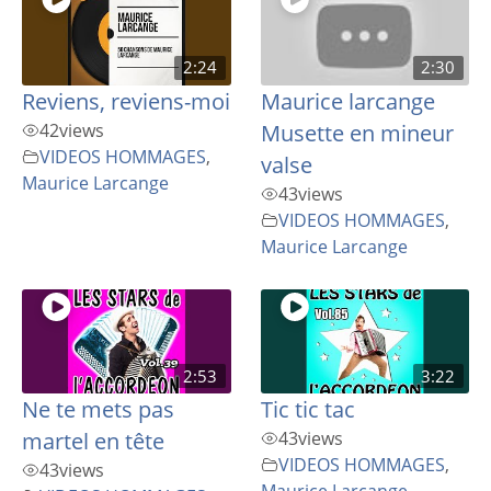
2:24
2:30
Reviens, reviens-moi
Maurice larcange
42
views
Musette en mineur
VIDEOS HOMMAGES
,
valse
Maurice Larcange
43
views
VIDEOS HOMMAGES
,
Maurice Larcange
2:53
3:22
Ne te mets pas
Tic tic tac
martel en tête
43
views
VIDEOS HOMMAGES
,
43
views