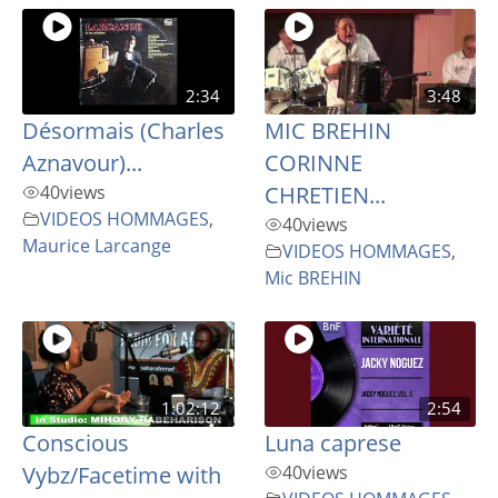
2:34
3:48
Désormais (Charles
MIC BREHIN
Aznavour)...
CORINNE
40
views
CHRETIEN...
VIDEOS HOMMAGES
,
40
views
Maurice Larcange
VIDEOS HOMMAGES
,
Mic BREHIN
1:02:12
2:54
Conscious
Luna caprese
Vybz/Facetime with
40
views