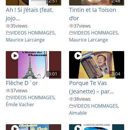
2:51
2:48
Ah ! Si j’étais (feat.
Tintin et la Toison
Jojo...
d’or
35
views
37
views
VIDEOS HOMMAGES
,
VIDEOS HOMMAGES
,
Maurice Larcange
Maurice Larcange
3:01
3:04
Flèche D´or
Porque Te Vas
37
views
(Jeanette) – par...
VIDEOS HOMMAGES
,
38
views
Émile Vacher
VIDEOS HOMMAGES
,
Aimable