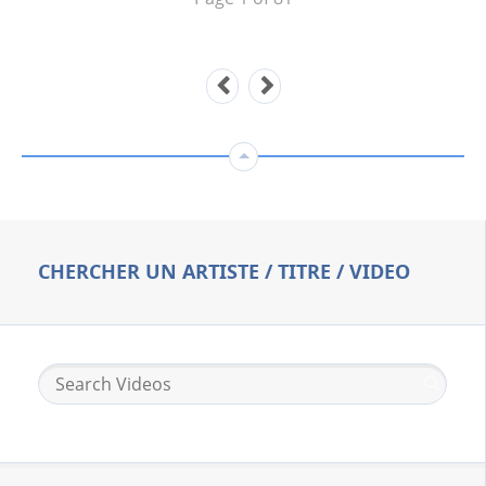
CHERCHER UN ARTISTE / TITRE / VIDEO