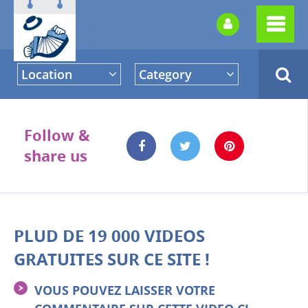
Location
Category
Follow &
share us
PLUD DE 19 000 VIDEOS
GRATUITES SUR CE SITE !
VOUS POUVEZ LAISSER VOTRE