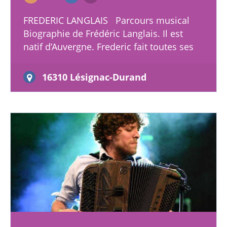
FREDERIC LANGLAIS Parcours musical
Biographie de Frédéric Langlais. Il est
natif d’Auvergne. Frederic fait toutes ses
études au Conservatoire National de
Région de…
16310 Lésignac-Durand