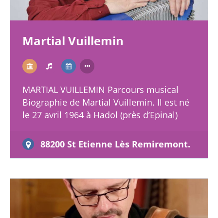
Martial Vuillemin
MARTIAL VUILLEMIN Parcours musical
Biographie de Martial Vuillemin. Il est né
le 27 avril 1964 à Hadol (près d’Epinal)
département des Vosges . Mon père était
musicien amateur …
88200 St Etienne Lès Remiremont.