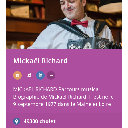
Mickaël Richard
MICKAEL RICHARD Parcours musical
Biographie de Mickaël Richard. Il est né le
9 septembre 1977 dans le Maine et Loire
(49). Ses débuts musicaux remontent à
l’âge de 7 ans ou ses…
49300 cholet