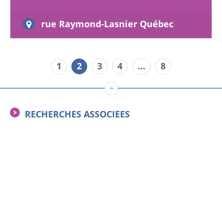
de Roland Corporation acquises en 2016…
rue Raymond-Lasnier Québec
1
2
3
4
…
8
RECHERCHES ASSOCIEES