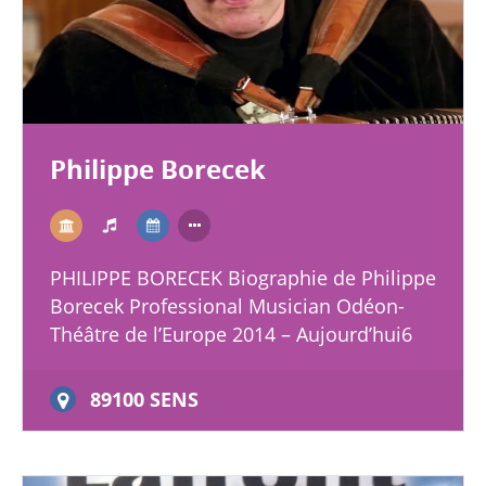
Philippe Borecek
PHILIPPE BORECEK Biographie de Philippe
Borecek Professional Musician Odéon-
Théâtre de l’Europe 2014 – Aujourd’hui6
ans Accordéoniste dans IVANOV de
TCHEKHOV, mise en scène…
89100 SENS