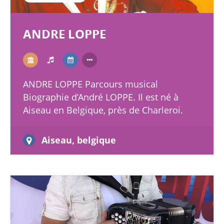
ANDRE LOPPE
ANDRE LOPPE Parcours musical
Biographie d’André LOPPE. Il est né à
Aiseau en Belgique, près de Charleroi.
André Loppe écoute un disque d’Edouard
Duleu qui le fascine…
Aiseau, belgique