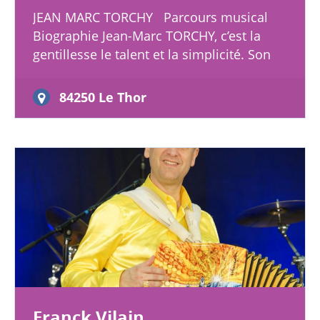
JEAN MARC TORCHY Parcours musical
Biographie Jean-Marc TORCHY, c’est la
gentillesse le talent et la simplicité. Son
seul handicap, c’est d’être un…
84250 Le Thor
Franck Vilain