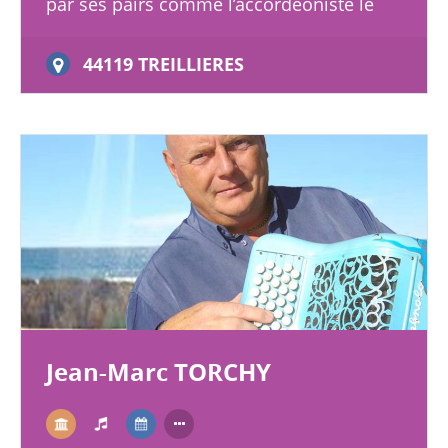
par ses pairs comme l’accordéoniste le
plus doué de sa génération. Jérôme
Richard est aujourd’hui le chef…
44119 TREILLIERES
Jean-Marc TORCHY