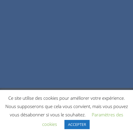
Ce site utilise des cookies pour améliorer votre expérience.
POLITIQUE DE CONFIDENTIALITÉ
COOKIES
Nous supposerons que cela vous convient, mais vous pouvez
NOUS CONTACTER
vous désabonner si vous le souhaitez.
Paramètres des
© 2021 Copyright by Accordeonistes.fr. All rights reserved.
cookies
ACCEPTER