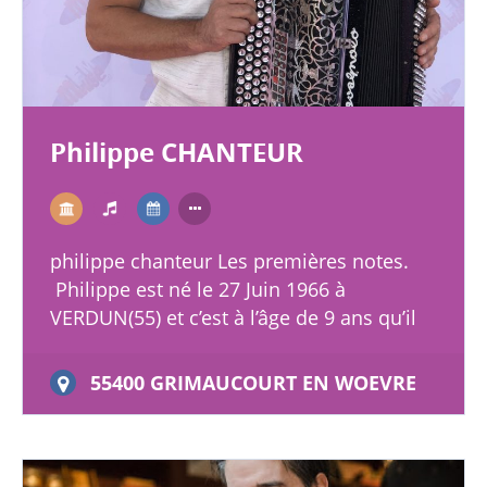
Philippe CHANTEUR
philippe chanteur Les premières notes.
Philippe est né le 27 Juin 1966 à
VERDUN(55) et c’est à l’âge de 9 ans qu’il
découvre la musique. Encouragé pas c&…
55400 GRIMAUCOURT EN WOEVRE