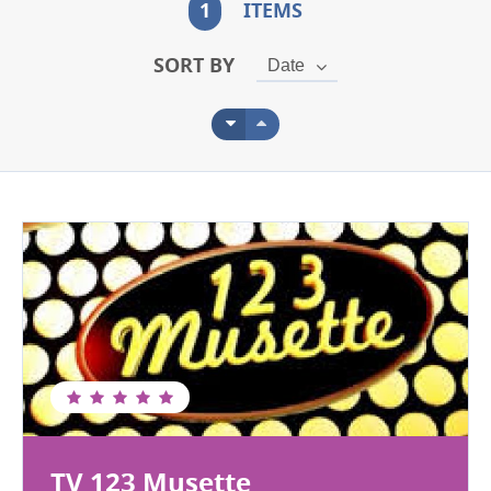
1
ITEMS
SORT BY
Date
TV 123 Musette