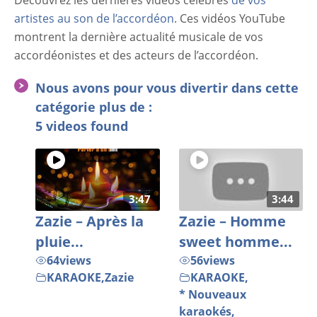
Découvrez les dernières vidéos célèbres
de vos
artistes au son de l’accordéon
. Ces vidéos YouTube
montrent la dernière actualité musicale de vos
accordéonistes et des acteurs de l’accordéon.
Nous avons pour vous divertir dans cette
catégorie plus de :
5 videos found
3:47
3:44
Zazie – Après la
Zazie – Homme
pluie...
sweet homme...
64
views
56
views
KARAOKE
,
Zazie
KARAOKE
,
* Nouveaux
karaokés
,