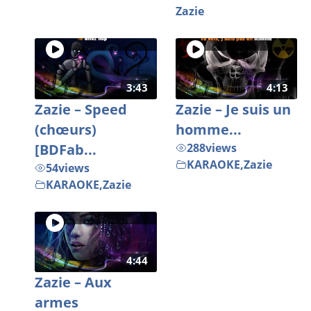
Zazie
3:43
4:13
Zazie – Speed
Zazie – Je suis un
(chœurs)
homme...
[BDFab...
288
views
KARAOKE
,
Zazie
54
views
KARAOKE
,
Zazie
4:44
Zazie – Aux
armes