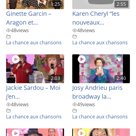
1:25
2:55
Ginette Garcin –
Karen Cheryl “les
Aragon et...
nouveaux...
48
views
48
views
La chance aux chansons
La chance aux chansons
2:03
2:40
Jackie Sardou – Moi
Josy Andrieu paris
j’en...
broadway la...
48
views
49
views
La chance aux chansons
La chance aux chansons