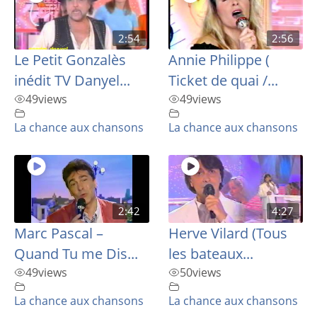
2:54
2:56
Le Petit Gonzalès
Annie Philippe (
inédit TV Danyel...
Ticket de quai /...
49
views
49
views
La chance aux chansons
La chance aux chansons
2:42
4:27
Marc Pascal –
Herve Vilard (Tous
Quand Tu me Dis...
les bateaux...
49
views
50
views
La chance aux chansons
La chance aux chansons