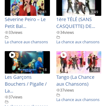
2:41
3:49
Séverine Peiro – Le
1ère TÉLÉ (SANS
Petit Bal...
CASQUETTE) DE...
33
views
34
views
La chance aux chansons
La chance aux chansons
18
3:04
Les Garçons
Tango (La Chance
Bouchers / Pigalle /
aux Chansons)
La...
37
views
37
views
La chance aux chansons