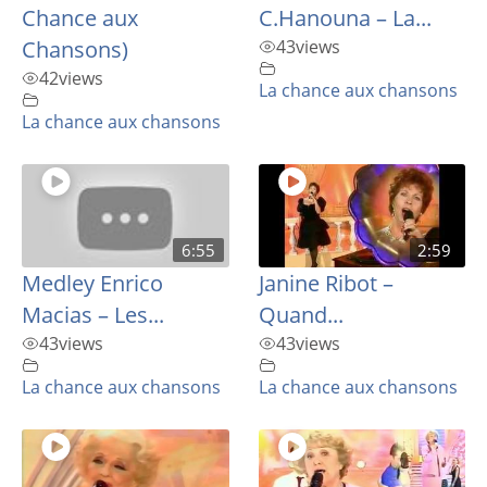
Chance aux
C.Hanouna – La...
Chansons)
43
views
42
views
La chance aux chansons
La chance aux chansons
6:55
2:59
Medley Enrico
Janine Ribot –
Macias – Les...
Quand...
43
views
43
views
La chance aux chansons
La chance aux chansons