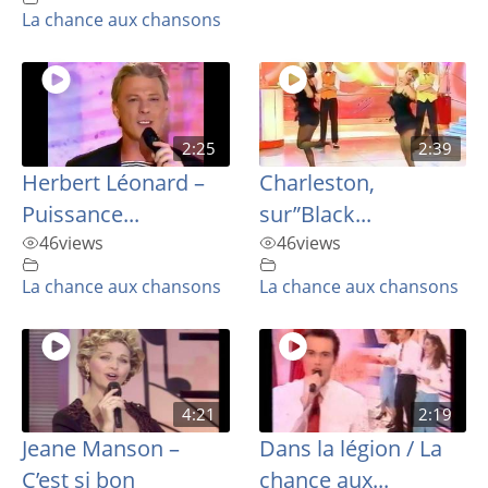
La chance aux chansons
2:25
2:39
Herbert Léonard –
Charleston,
Puissance...
sur”Black...
46
views
46
views
La chance aux chansons
La chance aux chansons
4:21
2:19
Jeane Manson –
Dans la légion / La
C’est si bon
chance aux...