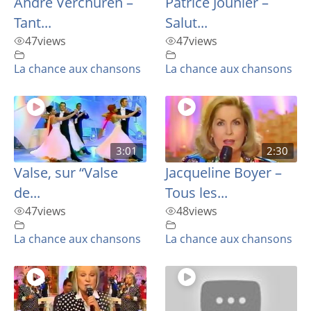
André Verchuren –
Patrice Jounier –
Tant...
Salut...
47
views
47
views
La chance aux chansons
La chance aux chansons
3:01
2:30
Valse, sur “Valse
Jacqueline Boyer –
de...
Tous les...
47
views
48
views
La chance aux chansons
La chance aux chansons