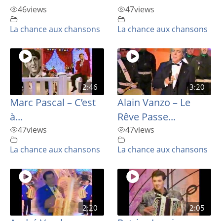
46
views
47
views
La chance aux chansons
La chance aux chansons
2:46
3:20
Marc Pascal – C’est
Alain Vanzo – Le
à...
Rêve Passe...
47
views
47
views
La chance aux chansons
La chance aux chansons
2:20
2:05