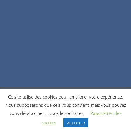
Ce site utilise des cookies pour améliorer votre expérience.
POLITIQUE DE CONFIDENTIALITÉ
COOKIES
Nous supposerons que cela vous convient, mais vous pouvez
NOUS CONTACTER
vous désabonner si vous le souhaitez.
Paramètres des
© 2021 Copyright by Accordeonistes.fr. All rights reserved.
cookies
ACCEPTER