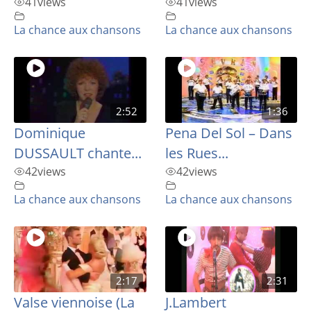
41
views
41
views
La chance aux chansons
La chance aux chansons
2:52
1:36
Dominique
Pena Del Sol – Dans
DUSSAULT chante...
les Rues...
42
views
42
views
La chance aux chansons
La chance aux chansons
2:17
2:31
Valse viennoise (La
J.Lambert