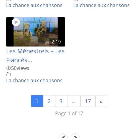
La chance aux chansons
La chance aux chansons
2:19
Les Ménestrels – Les
Fiancés...
50
views
La chance aux chansons
1
2
3
…
17
»
Page 1 of 17