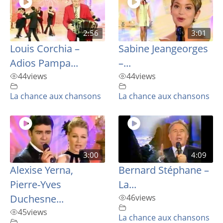
2:56
3:01
Louis Corchia –
Sabine Jeangeorges
Adios Pampa...
–...
44
views
44
views
La chance aux chansons
La chance aux chansons
3:00
4:09
Alexise Yerna,
Bernard Stéphane –
Pierre-Yves
La...
Duchesne...
46
views
45
views
La chance aux chansons