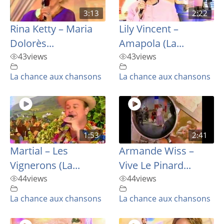
3:13
2:22
Rina Ketty – Maria
Lily Vincent –
Dolorès...
Amapola (La...
43
views
43
views
La chance aux chansons
La chance aux chansons
1:53
2:41
Martial – Les
Armande Wiss –
Vignerons (La...
Vive Le Pinard...
44
views
44
views
La chance aux chansons
La chance aux chansons