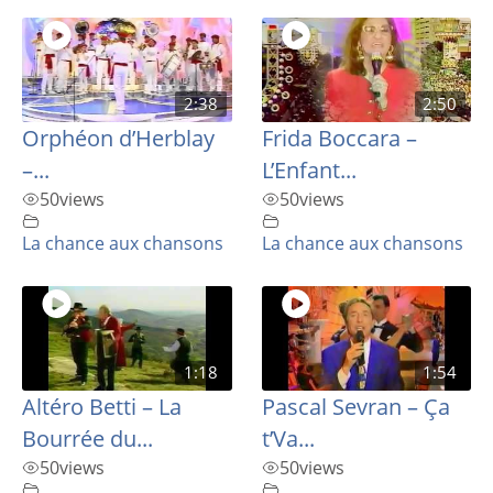
2:38
2:50
Orphéon d’Herblay
Frida Boccara –
–...
L’Enfant...
50
views
50
views
La chance aux chansons
La chance aux chansons
1:18
1:54
Altéro Betti – La
Pascal Sevran – Ça
Bourrée du...
t’Va...
50
views
50
views