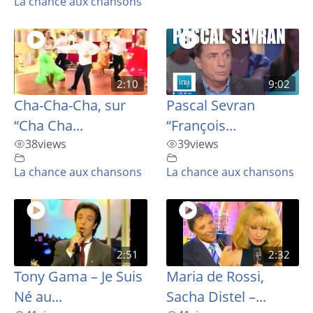
La chance aux chansons
2:10
9:02
Cha-Cha-Cha, sur
Pascal Sevran
“Cha Cha...
“François...
38
views
39
views
La chance aux chansons
La chance aux chansons
2:51
2:32
Tony Gama – Je Suis
Maria de Rossi,
Né au...
Sacha Distel –...