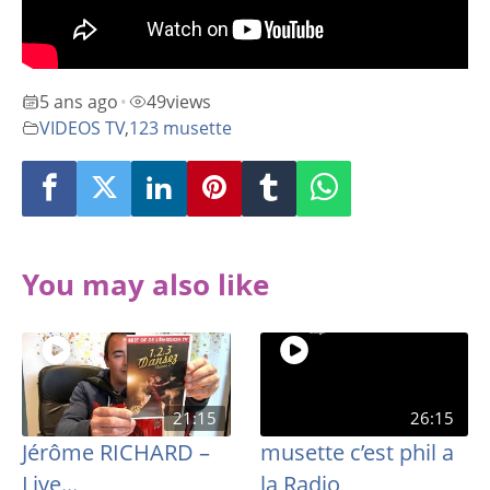
5 ans ago
49
views
•
VIDEOS TV
,
123 musette
You may also like
21:15
26:15
Jérôme RICHARD –
musette c’est phil a
Live...
la Radio