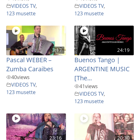
VIDEOS TV
,
VIDEOS TV
,
123 musette
123 musette
3:17
24:19
Pascal WEBER –
Buenos Tango |
Zumba Caraibes
ARGENTINE MUSIC
40
views
[The...
VIDEOS TV
,
41
views
123 musette
VIDEOS TV
,
123 musette
23:16
20:30