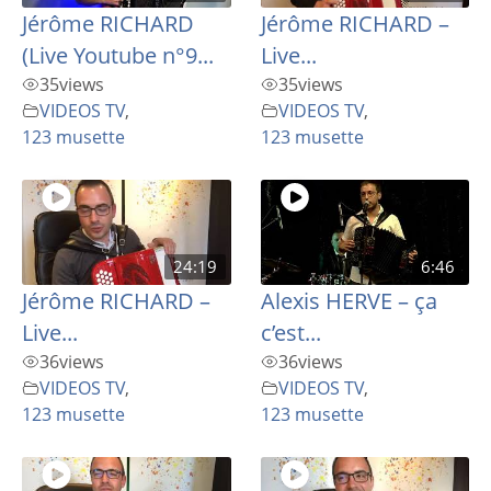
Jérôme RICHARD
Jérôme RICHARD –
(Live Youtube n°9...
Live...
35
views
35
views
VIDEOS TV
,
VIDEOS TV
,
123 musette
123 musette
24:19
6:46
Jérôme RICHARD –
Alexis HERVE – ça
Live...
c’est...
36
views
36
views
VIDEOS TV
,
VIDEOS TV
,
123 musette
123 musette