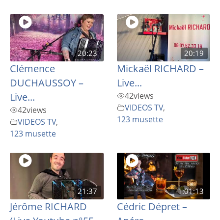
20:23
20:19
Clémence
Mickaël RICHARD –
DUCHAUSSOY –
Live...
Live...
42
views
VIDEOS TV
,
42
views
123 musette
VIDEOS TV
,
123 musette
21:37
1:01:13
Jérôme RICHARD
Cédric Dépret –