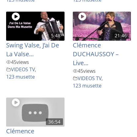
5:48
21:46
Swing Valse, J’ai De
Clémence
La Valse...
DUCHAUSSOY –
45
views
Live...
VIDEOS TV
,
45
views
123 musette
VIDEOS TV
,
123 musette
36:54
Clémence