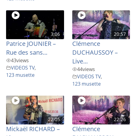
3:06
20:57
Patrice JOUNIER –
Clémence
Rue des sans...
DUCHAUSSOY –
43
views
Live...
VIDEOS TV
,
44
views
123 musette
VIDEOS TV
,
123 musette
22:05
22:26
Mickaël RICHARD –
Clémence