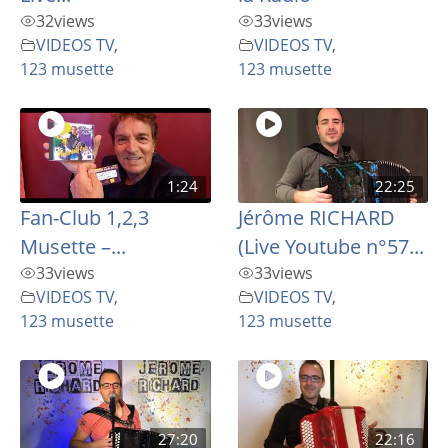
32
views
33
views
VIDEOS TV
,
VIDEOS TV
,
123 musette
123 musette
1:24
22:25
Fan-Club 1,2,3
Jérôme RICHARD
Musette –...
(Live Youtube n°57...
33
views
33
views
VIDEOS TV
,
VIDEOS TV
,
123 musette
123 musette
27:20
22:16