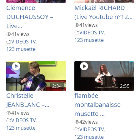
Clémence
Mickaël RICHARD
DUCHAUSSOY –
(Live Youtube n°12...
Live...
41
views
VIDEOS TV
,
41
views
123 musette
VIDEOS TV
,
123 musette
2:34
2:55
Christelle
flambée
JEANBLANC –...
montalbanaisse
41
views
musette ...
VIDEOS TV
,
42
views
123 musette
VIDEOS TV
,
123 musette