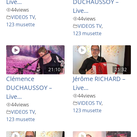
Live...
DUCHAUSSOY –
44
views
Live...
VIDEOS TV
,
44
views
123 musette
VIDEOS TV
,
123 musette
21:10
21:32
Clémence
Jérôme RICHARD –
DUCHAUSSOY –
Live...
Live...
44
views
VIDEOS TV
,
44
views
123 musette
VIDEOS TV
,
123 musette