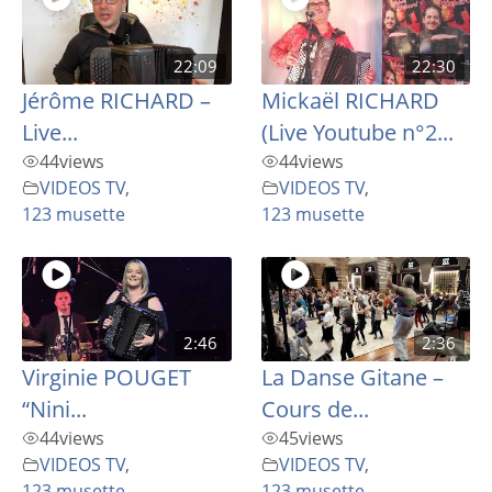
22:09
22:30
Jérôme RICHARD –
Mickaël RICHARD
Live...
(Live Youtube n°2...
44
views
44
views
VIDEOS TV
,
VIDEOS TV
,
123 musette
123 musette
2:46
2:36
Virginie POUGET
La Danse Gitane –
“Nini...
Cours de...
44
views
45
views
VIDEOS TV
,
VIDEOS TV
,
123 musette
123 musette