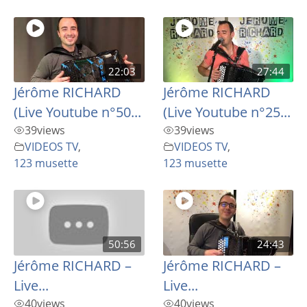
22:03
27:44
Jérôme RICHARD
Jérôme RICHARD
(Live Youtube n°50...
(Live Youtube n°25...
39
views
39
views
VIDEOS TV
,
VIDEOS TV
,
123 musette
123 musette
50:56
24:43
Jérôme RICHARD –
Jérôme RICHARD –
Live...
Live...
40
views
40
views