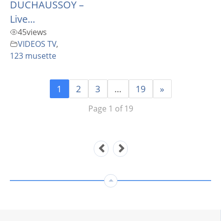
DUCHAUSSOY –
Live...
45
views
VIDEOS TV
,
123 musette
1
2
3
…
19
»
Page 1 of 19