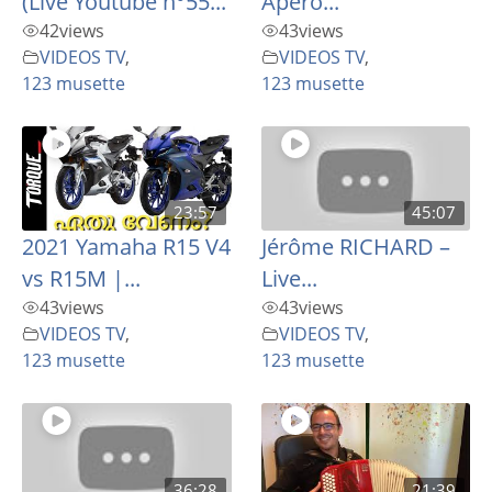
(Live Youtube n°55...
Apéro...
42
views
43
views
VIDEOS TV
,
VIDEOS TV
,
123 musette
123 musette
23:57
45:07
2021 Yamaha R15 V4
Jérôme RICHARD –
vs R15M |...
Live...
43
views
43
views
VIDEOS TV
,
VIDEOS TV
,
123 musette
123 musette
36:28
21:39