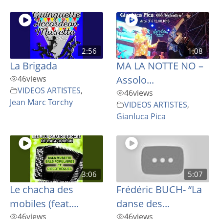
2:56
1:08
La Brigada
MA LA NOTTE NO –
46
views
Assolo...
VIDEOS ARTISTES
,
46
views
Jean Marc Torchy
VIDEOS ARTISTES
,
Gianluca Pica
3:06
5:07
Le chacha des
Frédéric BUCH- “La
mobiles (feat....
danse des...
46
views
46
views