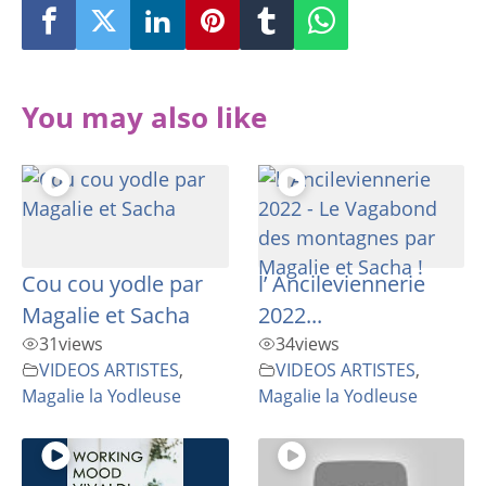
You may also like
Cou cou yodle par
l’ Ancileviennerie
Magalie et Sacha
2022...
31
views
34
views
VIDEOS ARTISTES
,
VIDEOS ARTISTES
,
Magalie la Yodleuse
Magalie la Yodleuse