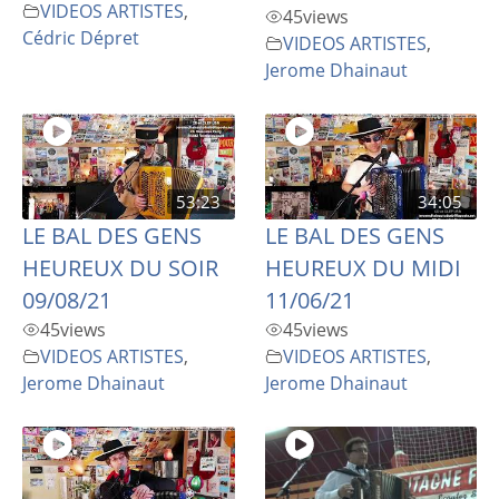
VIDEOS ARTISTES
,
45
views
Cédric Dépret
VIDEOS ARTISTES
,
Jerome Dhainaut
53:23
34:05
LE BAL DES GENS
LE BAL DES GENS
HEUREUX DU SOIR
HEUREUX DU MIDI
09/08/21
11/06/21
45
views
45
views
VIDEOS ARTISTES
,
VIDEOS ARTISTES
,
Jerome Dhainaut
Jerome Dhainaut