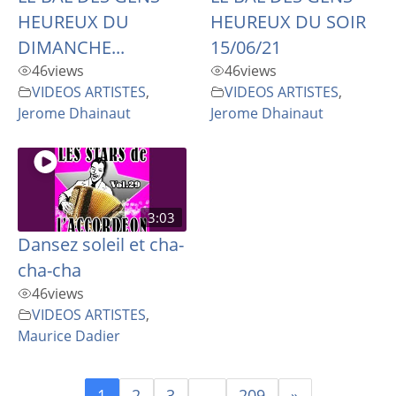
HEUREUX DU
HEUREUX DU SOIR
DIMANCHE...
15/06/21
46
views
46
views
VIDEOS ARTISTES
,
VIDEOS ARTISTES
,
Jerome Dhainaut
Jerome Dhainaut
3:03
Dansez soleil et cha-
cha-cha
46
views
VIDEOS ARTISTES
,
Maurice Dadier
1
2
3
…
209
»