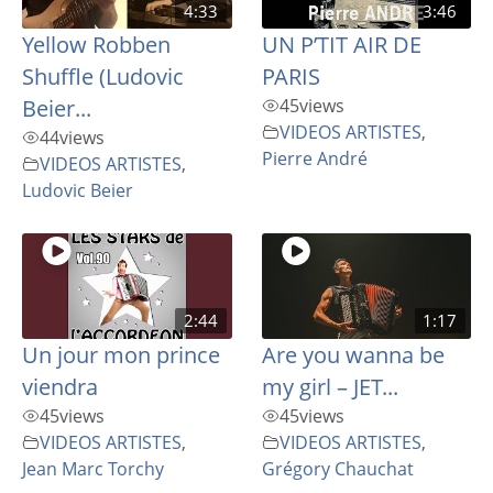
4:33
3:46
Yellow Robben
UN P’TIT AIR DE
Shuffle (Ludovic
PARIS
Beier...
45
views
VIDEOS ARTISTES
,
44
views
Pierre André
VIDEOS ARTISTES
,
Ludovic Beier
2:44
1:17
Un jour mon prince
Are you wanna be
viendra
my girl – JET...
45
views
45
views
VIDEOS ARTISTES
,
VIDEOS ARTISTES
,
Jean Marc Torchy
Grégory Chauchat