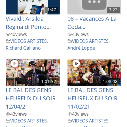
1:47
3:23
Vivaldi: Arsilda
08 – Vacances A La
Regina di Ponto...
Coda...
40
views
43
views
VIDEOS ARTISTES
,
VIDEOS ARTISTES
,
Richard Galliano
André Loppe
1:01:32
1:08:08
LE BAL DES GENS
LE BAL DES GENS
HEUREUX DU SOIR
HEUREUX DU SOIR
12/04/21
11/02/21
43
views
43
views
VIDEOS ARTISTES
,
VIDEOS ARTISTES
,