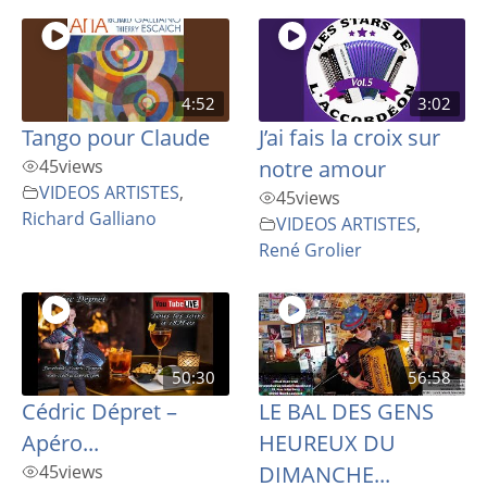
4:52
3:02
Tango pour Claude
J’ai fais la croix sur
45
views
notre amour
VIDEOS ARTISTES
,
45
views
Richard Galliano
VIDEOS ARTISTES
,
René Grolier
50:30
56:58
Cédric Dépret –
LE BAL DES GENS
Apéro...
HEUREUX DU
45
views
DIMANCHE...