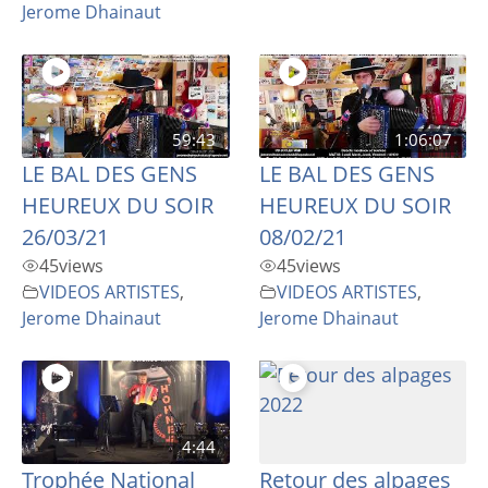
Jerome Dhainaut
59:43
1:06:07
LE BAL DES GENS
LE BAL DES GENS
HEUREUX DU SOIR
HEUREUX DU SOIR
26/03/21
08/02/21
45
views
45
views
VIDEOS ARTISTES
,
VIDEOS ARTISTES
,
Jerome Dhainaut
Jerome Dhainaut
4:44
Trophée National
Retour des alpages