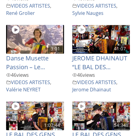
VIDEOS ARTISTES
,
VIDEOS ARTISTES
,
René Grolier
Sylvie Nauges
3:01
41:07
Danse Musette
JEROME DHAINAUT
Passion – Le...
“LE BAL DES...
46
views
46
views
VIDEOS ARTISTES
,
VIDEOS ARTISTES
,
Valérie NEYRET
Jerome Dhainaut
1:07:44
54:34
LE BAL DES GENS
LE BAL DES GENS