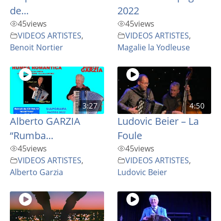
de...
2022
45
views
45
views
VIDEOS ARTISTES
,
VIDEOS ARTISTES
,
Benoit Nortier
Magalie la Yodleuse
3:27
4:50
Alberto GARZIA
Ludovic Beier – La
“Rumba...
Foule
45
views
45
views
VIDEOS ARTISTES
,
VIDEOS ARTISTES
,
Alberto Garzia
Ludovic Beier