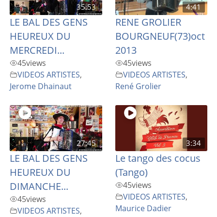
35:53
4:41
LE BAL DES GENS
RENE GROLIER
HEUREUX DU
BOURGNEUF(73)oct
MERCREDI...
2013
45
views
45
views
VIDEOS ARTISTES
,
VIDEOS ARTISTES
,
Jerome Dhainaut
René Grolier
27:45
3:34
LE BAL DES GENS
Le tango des cocus
HEUREUX DU
(Tango)
DIMANCHE...
45
views
VIDEOS ARTISTES
,
45
views
Maurice Dadier
VIDEOS ARTISTES
,