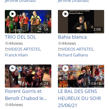
Jerome Dhainaut
Jerome Dhainaut
58
2:06
TRIO DEL SOL
Bahia blanca
44
views
44
views
VIDEOS ARTISTES
,
VIDEOS ARTISTES
,
Franck Vilain
Richard Galliano
6:24
1:03:18
Florent Gorris et
LE BAL DES GENS
Benoît Chabod le...
HEUREUX DU SOIR
44
views
25/06/21