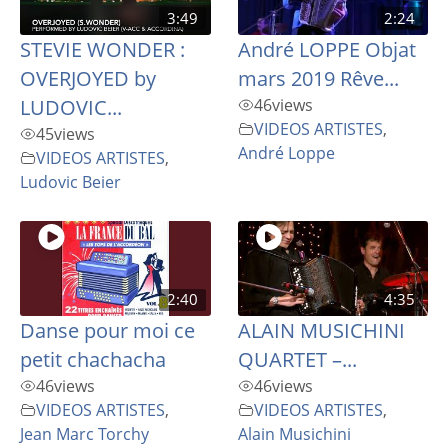
3:49
2:24
STEVIE WONDER :
André LOPPE Objat
OVERJOYED by
mars 2019 Rêve...
LUDOVIC...
46
views
VIDEOS ARTISTES
,
45
views
André Loppe
VIDEOS ARTISTES
,
Ludovic Beier
2:40
4:35
Danse pour moi ce
ALAIN MUSICHINI
petit chachacha
QUARTET –...
46
views
46
views
VIDEOS ARTISTES
,
VIDEOS ARTISTES
,
Jean Marc Torchy
Alain Musichini