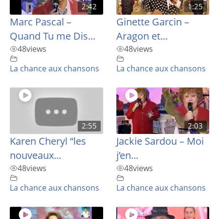
2:42
1:25
Marc Pascal –
Ginette Garcin –
Quand Tu me Dis...
Aragon et...
48
views
48
views
La chance aux chansons
La chance aux chansons
2:55
2:03
Karen Cheryl “les
Jackie Sardou – Moi
nouveaux...
j’en...
48
views
48
views
La chance aux chansons
La chance aux chansons