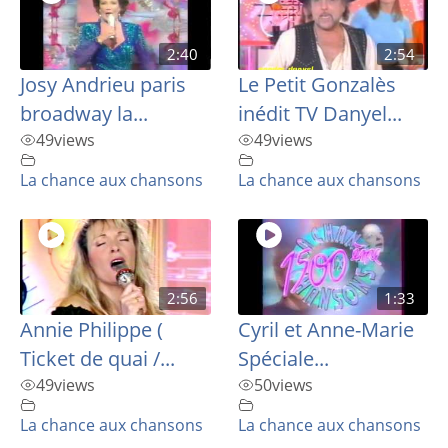
2:40
2:54
Josy Andrieu paris
Le Petit Gonzalès
broadway la...
inédit TV Danyel...
49
views
49
views
La chance aux chansons
La chance aux chansons
2:56
1:33
Annie Philippe (
Cyril et Anne-Marie
Ticket de quai /...
Spéciale...
49
views
50
views
La chance aux chansons
La chance aux chansons