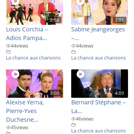
2:56
3:01
Louis Corchia –
Sabine Jeangeorges
Adios Pampa...
–...
44
views
44
views
La chance aux chansons
La chance aux chansons
3:00
4:09
Alexise Yerna,
Bernard Stéphane –
Pierre-Yves
La...
Duchesne...
46
views
45
views
La chance aux chansons