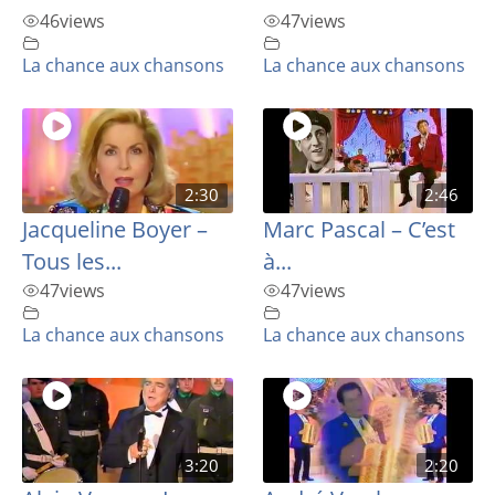
46
views
47
views
La chance aux chansons
La chance aux chansons
2:30
2:46
Jacqueline Boyer –
Marc Pascal – C’est
Tous les...
à...
47
views
47
views
La chance aux chansons
La chance aux chansons
3:20
2:20