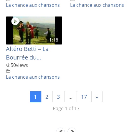
La chance aux chansons
La chance aux chansons
1:18
Altéro Betti – La
Bourrée du...
50
views
La chance aux chansons
1
2
3
…
17
»
Page 1 of 17