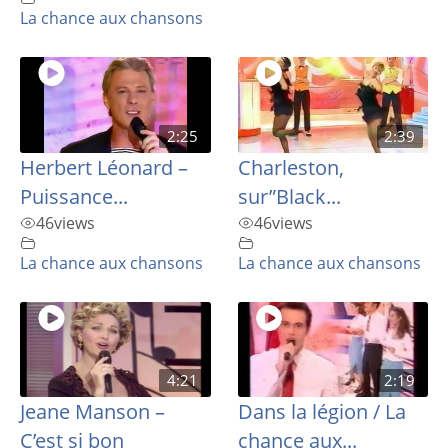
La chance aux chansons
2:25
2:39
Herbert Léonard –
Charleston,
Puissance...
sur”Black...
46
views
46
views
La chance aux chansons
La chance aux chansons
4:21
2:19
Jeane Manson –
Dans la légion / La
C’est si bon
chance aux...