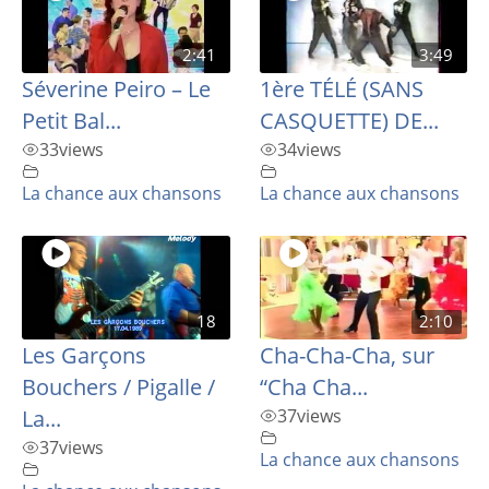
2:41
3:49
Séverine Peiro – Le
1ère TÉLÉ (SANS
Petit Bal...
CASQUETTE) DE...
33
views
34
views
La chance aux chansons
La chance aux chansons
18
2:10
Les Garçons
Cha-Cha-Cha, sur
Bouchers / Pigalle /
“Cha Cha...
La...
37
views
37
views
La chance aux chansons