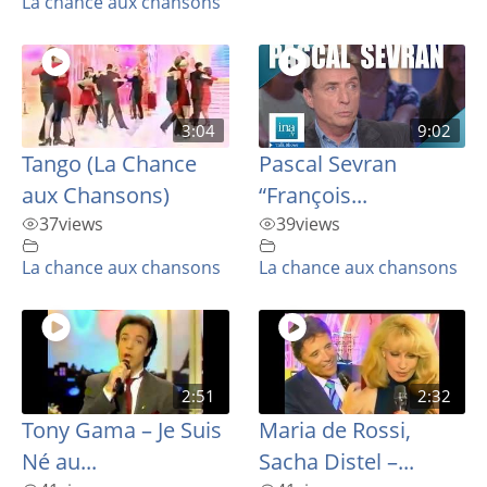
La chance aux chansons
3:04
9:02
Tango (La Chance
Pascal Sevran
aux Chansons)
“François...
37
views
39
views
La chance aux chansons
La chance aux chansons
2:51
2:32
Tony Gama – Je Suis
Maria de Rossi,
Né au...
Sacha Distel –...