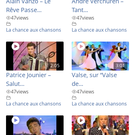
Alain Vanzo – Le
André Verchuren –
Rêve Passe...
Tant...
47
views
47
views
La chance aux chansons
La chance aux chansons
2:05
3:01
Patrice Jounier –
Valse, sur “Valse
Salut...
de...
47
views
47
views
La chance aux chansons
La chance aux chansons