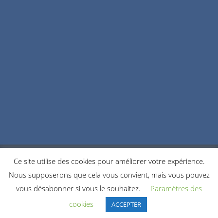
Ce site utilise des cookies pour améliorer votre expérience.
POLITIQUE DE CONFIDENTIALITÉ
COOKIES
Nous supposerons que cela vous convient, mais vous pouvez
NOUS CONTACTER
vous désabonner si vous le souhaitez.
Paramètres des
© 2021 Copyright by Accordeonistes.fr. All rights reserved.
cookies
ACCEPTER