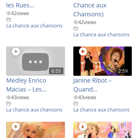
les Rues...
Chance aux
42
views
Chansons)
42
views
La chance aux chansons
La chance aux chansons
6:55
2:59
Medley Enrico
Janine Ribot –
Macias – Les...
Quand...
43
views
43
views
La chance aux chansons
La chance aux chansons