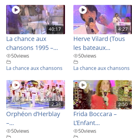
40:17
4:27
La chance aux
Herve Vilard (Tous
chansons 1995 –...
les bateaux...
50
views
50
views
La chance aux chansons
La chance aux chansons
2:38
2:50
Orphéon d’Herblay
Frida Boccara –
–...
L’Enfant...
50
views
50
views