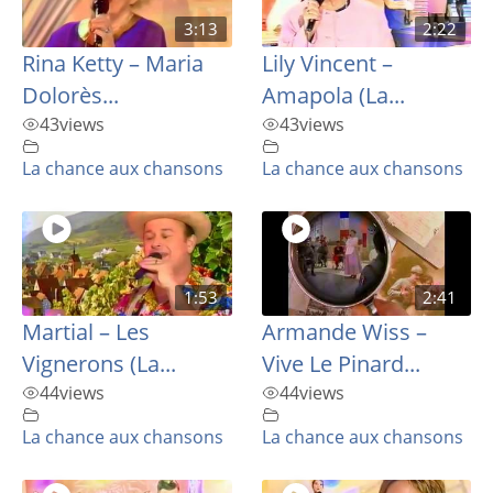
3:13
2:22
Rina Ketty – Maria
Lily Vincent –
Dolorès...
Amapola (La...
43
views
43
views
La chance aux chansons
La chance aux chansons
1:53
2:41
Martial – Les
Armande Wiss –
Vignerons (La...
Vive Le Pinard...
44
views
44
views
La chance aux chansons
La chance aux chansons