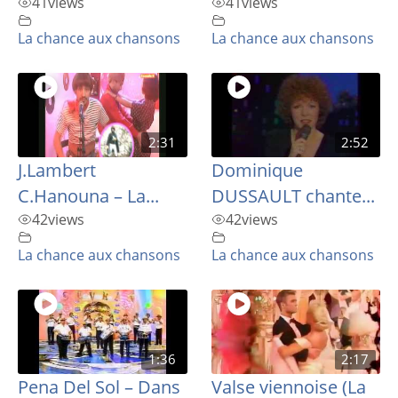
41
views
41
views
La chance aux chansons
La chance aux chansons
2:31
2:52
J.Lambert
Dominique
C.Hanouna – La...
DUSSAULT chante...
42
views
42
views
La chance aux chansons
La chance aux chansons
1:36
2:17
Pena Del Sol – Dans
Valse viennoise (La