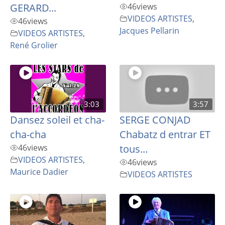
GERARD...
46
views
VIDEOS ARTISTES
,
46
views
Jacques Pellarin
VIDEOS ARTISTES
,
René Grolier
3:03
3:57
Dansez soleil et cha-
SERGE CONJAD
cha-cha
Chabatz d entrar ET
46
views
tous...
VIDEOS ARTISTES
,
46
views
Maurice Dadier
VIDEOS ARTISTES