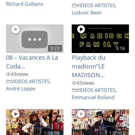
Richard Galliano
VIDEOS ARTISTES
,
Ludovic Beier
3:23
3:16
08 – Vacances A La
Playback du
Coda...
madison”LE
43
views
MADISON...
VIDEOS ARTISTES
,
43
views
André Loppe
VIDEOS ARTISTES
,
Emmanuel Rolland
1:08:08
1:01:32