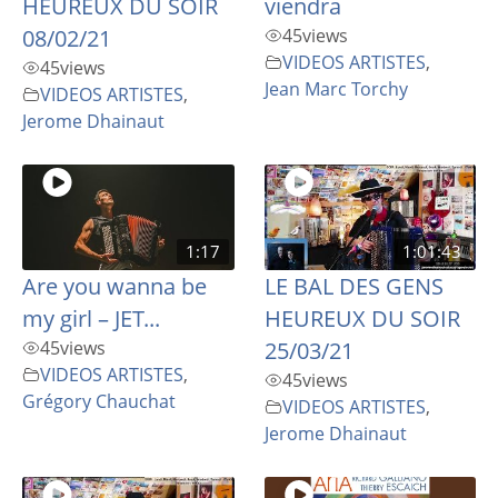
HEUREUX DU SOIR
viendra
08/02/21
45
views
VIDEOS ARTISTES
,
45
views
Jean Marc Torchy
VIDEOS ARTISTES
,
Jerome Dhainaut
1:17
1:01:43
Are you wanna be
LE BAL DES GENS
my girl – JET...
HEUREUX DU SOIR
45
views
25/03/21
VIDEOS ARTISTES
,
45
views
Grégory Chauchat
VIDEOS ARTISTES
,
Jerome Dhainaut