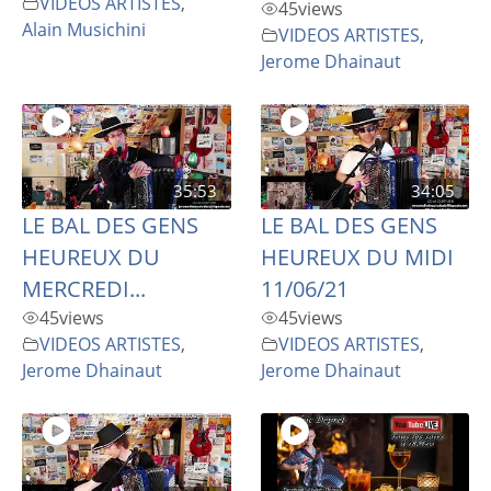
VIDEOS ARTISTES
,
45
views
Alain Musichini
VIDEOS ARTISTES
,
Jerome Dhainaut
35:53
34:05
LE BAL DES GENS
LE BAL DES GENS
HEUREUX DU
HEUREUX DU MIDI
MERCREDI...
11/06/21
45
views
45
views
VIDEOS ARTISTES
,
VIDEOS ARTISTES
,
Jerome Dhainaut
Jerome Dhainaut