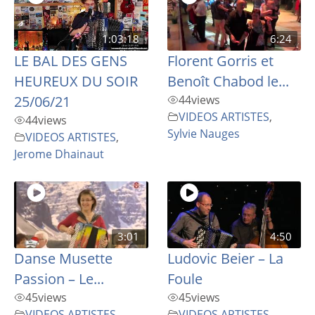
1:03:18
6:24
LE BAL DES GENS
Florent Gorris et
HEUREUX DU SOIR
Benoît Chabod le...
25/06/21
44
views
VIDEOS ARTISTES
,
44
views
Sylvie Nauges
VIDEOS ARTISTES
,
Jerome Dhainaut
3:01
4:50
Danse Musette
Ludovic Beier – La
Passion – Le...
Foule
45
views
45
views
VIDEOS ARTISTES
,
VIDEOS ARTISTES
,