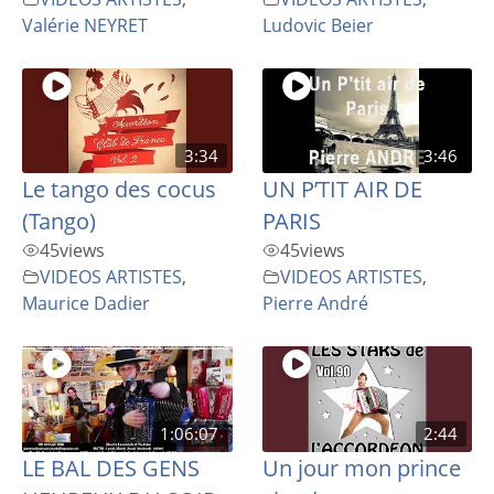
Valérie NEYRET
Ludovic Beier
3:34
3:46
Le tango des cocus
UN P’TIT AIR DE
(Tango)
PARIS
45
views
45
views
VIDEOS ARTISTES
,
VIDEOS ARTISTES
,
Maurice Dadier
Pierre André
1:06:07
2:44
LE BAL DES GENS
Un jour mon prince