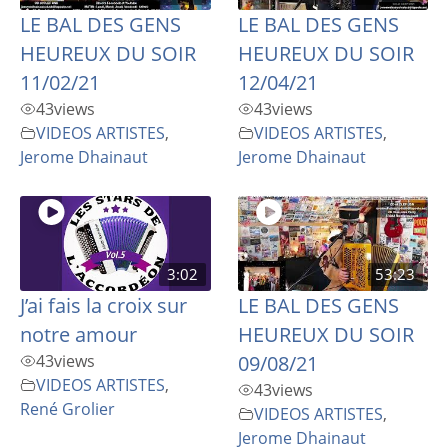
LE BAL DES GENS
LE BAL DES GENS
HEUREUX DU SOIR
HEUREUX DU SOIR
11/02/21
12/04/21
43
views
43
views
VIDEOS ARTISTES
,
VIDEOS ARTISTES
,
Jerome Dhainaut
Jerome Dhainaut
3:02
53:23
J’ai fais la croix sur
LE BAL DES GENS
notre amour
HEUREUX DU SOIR
43
views
09/08/21
VIDEOS ARTISTES
,
43
views
René Grolier
VIDEOS ARTISTES
,
Jerome Dhainaut