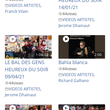
HEUREUX DU SOIR
VIDEOS ARTISTES
,
14/01/21
Franck Vilain
44
views
VIDEOS ARTISTES
,
Jerome Dhainaut
1:06:02
2:06
LE BAL DES GENS
Bahia blanca
HEUREUX DU SOIR
44
views
VIDEOS ARTISTES
,
09/04/21
Richard Galliano
44
views
VIDEOS ARTISTES
,
Jerome Dhainaut