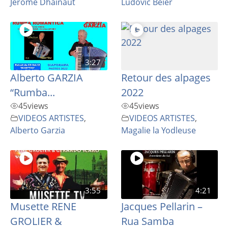
Jerome Dhainaut
Ludovic Beier
3:27
Alberto GARZIA
Retour des alpages
“Rumba...
2022
45
views
45
views
VIDEOS ARTISTES
,
VIDEOS ARTISTES
,
Alberto Garzia
Magalie la Yodleuse
3:55
4:21
Musette RENE
Jacques Pellarin –
GROLIER &
Rua Samba