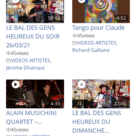
59:43
4:52
LE BAL DES GENS
Tango pour Claude
HEUREUX DU SOIR
45
views
VIDEOS ARTISTES
,
26/03/21
Richard Galliano
45
views
VIDEOS ARTISTES
,
Jerome Dhainaut
4:35
27:45
ALAIN MUSICHINI
LE BAL DES GENS
QUARTET –...
HEUREUX DU
45
views
DIMANCHE...