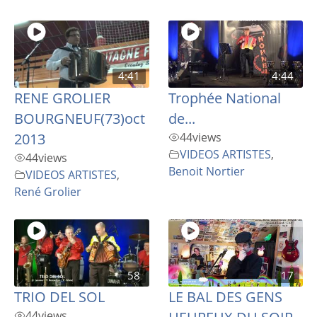
4:41
4:44
RENE GROLIER
Trophée National
BOURGNEUF(73)oct
de...
2013
44
views
VIDEOS ARTISTES
,
44
views
Benoit Nortier
VIDEOS ARTISTES
,
René Grolier
58
17
TRIO DEL SOL
LE BAL DES GENS
44
views