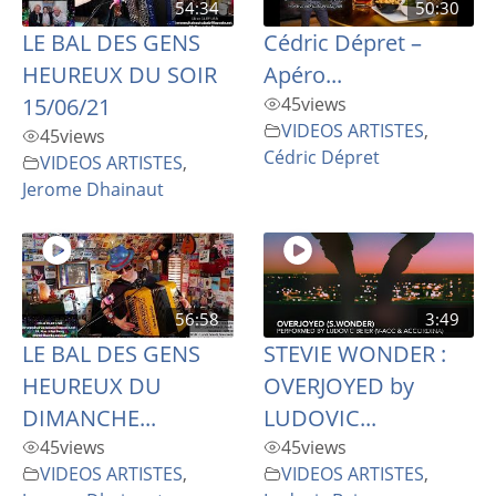
54:34
50:30
LE BAL DES GENS
Cédric Dépret –
HEUREUX DU SOIR
Apéro...
15/06/21
45
views
VIDEOS ARTISTES
,
45
views
Cédric Dépret
VIDEOS ARTISTES
,
Jerome Dhainaut
56:58
3:49
LE BAL DES GENS
STEVIE WONDER :
HEUREUX DU
OVERJOYED by
DIMANCHE...
LUDOVIC...
45
views
45
views
VIDEOS ARTISTES
,
VIDEOS ARTISTES
,