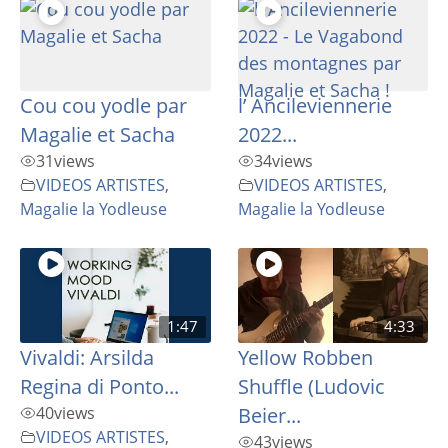
Cou cou yodle par
l’ Ancileviennerie
Magalie et Sacha
2022...
31
views
34
views
VIDEOS ARTISTES
,
VIDEOS ARTISTES
,
Magalie la Yodleuse
Magalie la Yodleuse
1:47
4:33
Vivaldi: Arsilda
Yellow Robben
Regina di Ponto...
Shuffle (Ludovic
40
views
Beier...
VIDEOS ARTISTES
,
43
views