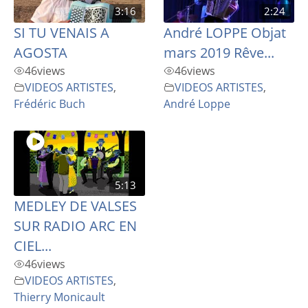
3:16
2:24
SI TU VENAIS A
André LOPPE Objat
AGOSTA
mars 2019 Rêve...
46
views
46
views
VIDEOS ARTISTES
,
VIDEOS ARTISTES
,
Frédéric Buch
André Loppe
5:13
MEDLEY DE VALSES
SUR RADIO ARC EN
CIEL...
46
views
VIDEOS ARTISTES
,
Thierry Monicault