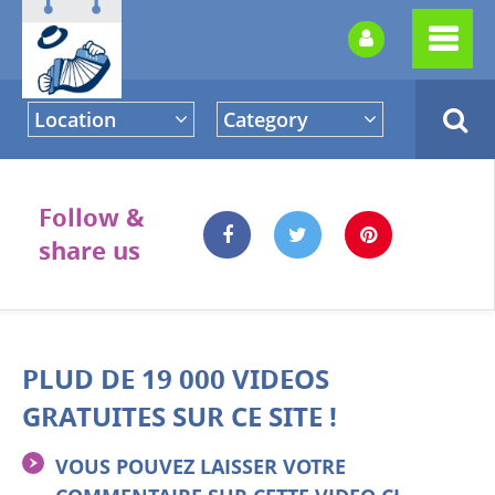
Location
Category
Follow &
share us
PLUD DE 19 000 VIDEOS
GRATUITES SUR CE SITE !
VOUS POUVEZ LAISSER VOTRE