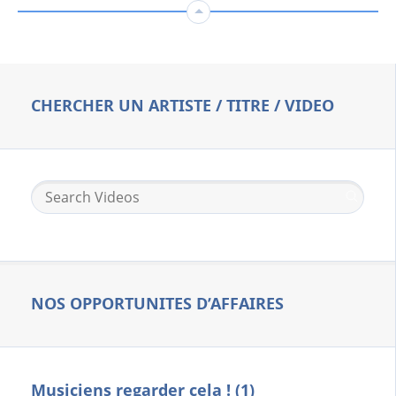
CHERCHER UN ARTISTE / TITRE / VIDEO
NOS OPPORTUNITES D’AFFAIRES
Musiciens regarder cela ! (1)