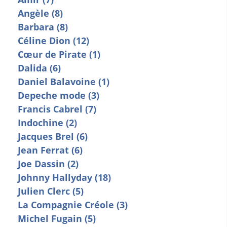
Angèle (8)
Barbara (8)
Céline Dion (12)
Cœur de Pirate (1)
Dalida (6)
Daniel Balavoine (1)
Depeche mode (3)
Francis Cabrel (7)
Indochine (2)
Jacques Brel (6)
Jean Ferrat (6)
Joe Dassin (2)
Johnny Hallyday (18)
Julien Clerc (5)
La Compagnie Créole (3)
Michel Fugain (5)