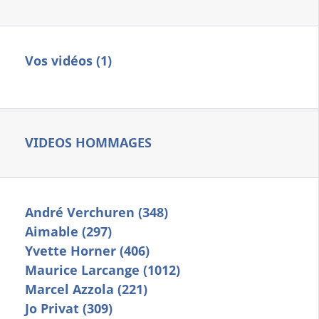
Vos vidéos (1)
VIDEOS HOMMAGES
André Verchuren (348)
Aimable (297)
Yvette Horner (406)
Maurice Larcange (1012)
Marcel Azzola (221)
Jo Privat (309)