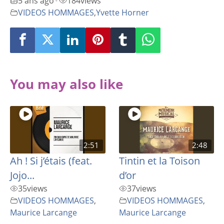
5 ans ago
184
views
•
VIDEOS HOMMAGES
,
Yvette Horner
You may also like
2:51
2:48
Ah ! Si j’étais (feat.
Tintin et la Toison
Jojo...
d’or
35
views
37
views
VIDEOS HOMMAGES
,
VIDEOS HOMMAGES
,
Maurice Larcange
Maurice Larcange