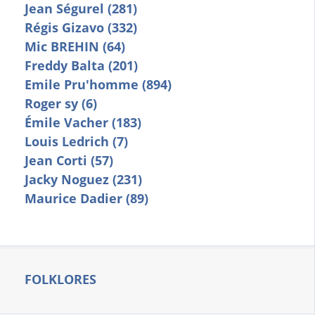
Jean Ségurel (281)
Régis Gizavo (332)
Mic BREHIN (64)
Freddy Balta (201)
Emile Pru'homme (894)
Roger sy (6)
Émile Vacher (183)
Louis Ledrich (7)
Jean Corti (57)
Jacky Noguez (231)
Maurice Dadier (89)
FOLKLORES