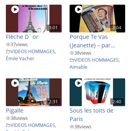
3:01
3:04
Flèche D´or
Porque Te Vas
37
views
(Jeanette) – par...
VIDEOS HOMMAGES
,
38
views
Émile Vacher
VIDEOS HOMMAGES
,
Aimable
2:31
2:40
Pigalle
Sous les toits de
38
views
Paris
VIDEOS HOMMAGES
,
38
views