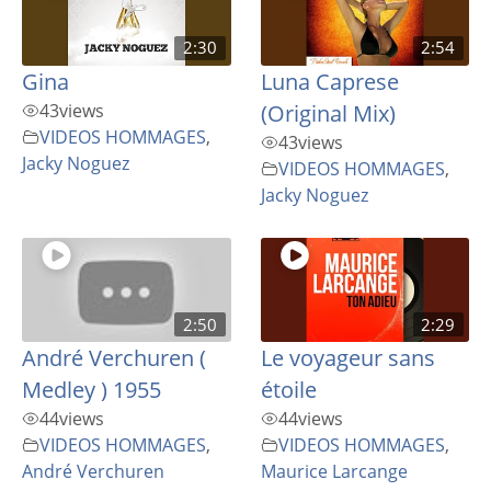
2:30
2:54
Gina
Luna Caprese
43
views
(Original Mix)
VIDEOS HOMMAGES
,
43
views
Jacky Noguez
VIDEOS HOMMAGES
,
Jacky Noguez
2:50
2:29
André Verchuren (
Le voyageur sans
Medley ) 1955
étoile
44
views
44
views
VIDEOS HOMMAGES
,
VIDEOS HOMMAGES
,
André Verchuren
Maurice Larcange