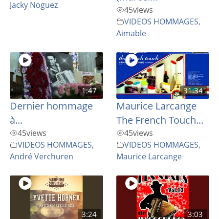
Jacky Noguez
45
views
VIDEOS HOMMAGES
,
Aimable
1:47
31:34
Dernier hommage
Maurice Larcange
à...
The French Touch...
45
views
45
views
VIDEOS HOMMAGES
,
VIDEOS HOMMAGES
,
André Verchuren
Maurice Larcange
3:24
3:03