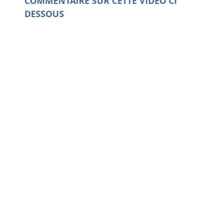
COMMENTAIRE SUR CETTE VIDEO CI
DESSOUS