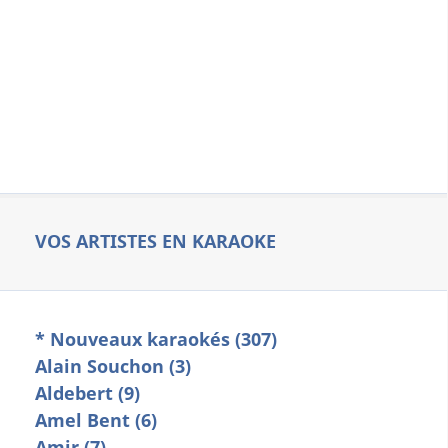
VOS ARTISTES EN KARAOKE
* Nouveaux karaokés (307)
Alain Souchon (3)
Aldebert (9)
Amel Bent (6)
Amir (7)