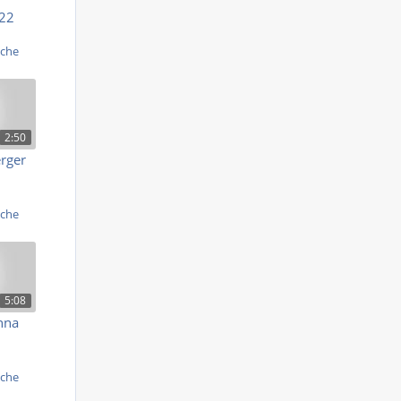
022
iche
2:50
erger
iche
5:08
nna
iche