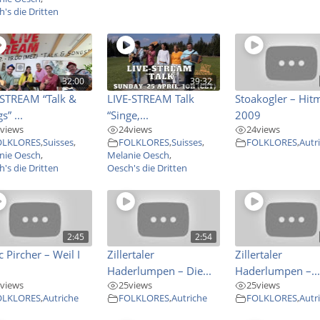
's die Dritten
32:00
39:32
ESTREAM “Talk &
LIVE-STREAM Talk
Stoakogler – Hit
s” ...
“Singe,...
2009
views
24
views
24
views
OLKLORES
,
Suisses
,
FOLKLORES
,
Suisses
,
FOLKLORES
,
Autr
nie Oesch
,
Melanie Oesch
,
's die Dritten
Oesch's die Dritten
2:45
2:54
 Pircher – Weil I
Zillertaler
Zillertaler
Haderlumpen – Die...
Haderlumpen –..
views
25
views
25
views
OLKLORES
,
Autriche
FOLKLORES
,
Autriche
FOLKLORES
,
Autr