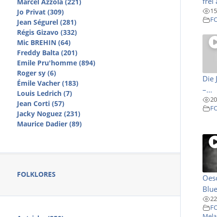
frei
Marcel Azzola (221)
15
Jo Privat (309)
F
Jean Ségurel (281)
Régis Gizavo (332)
Mic BREHIN (64)
Freddy Balta (201)
Emile Pru'homme (894)
Roger sy (6)
Die 
Émile Vacher (183)
–...
Louis Ledrich (7)
20
Jean Corti (57)
F
Jacky Noguez (231)
Maurice Dadier (89)
FOLKLORES
Oesc
Blue
22
F
Mela