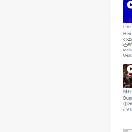
LIV
Heim
25
F
Mela
Oesch
Marc
Bua
26
F