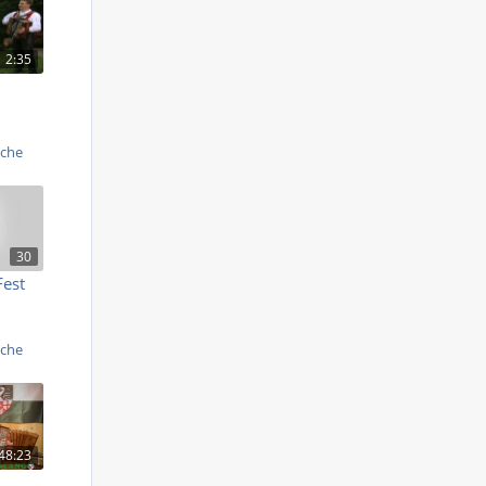
2:35
iche
30
est
iche
48:23