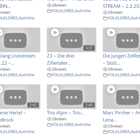
28
views
BIN...
STREAM – 2.2.2
FOLKLORES
,
Autriche
views
29
views
OLKLORES
,
Autriche
FOLKLORES
,
Autr
3:37
lang Livestream
Z3 – Die drei
Die Jungen Zellb
.22 –...
Zillertaler...
– Stolz...
views
29
views
29
views
OLKLORES
,
Autriche
FOLKLORES
,
Autriche
FOLKLORES
,
Autr
2:42
2:40
anie Hertel –
Trio Alpin – Trio...
Marc Pircher – A
29
views
dlrock
Lena...
FOLKLORES
,
Autriche
views
29
views
OLKLORES
,
Autriche
FOLKLORES
,
Autr