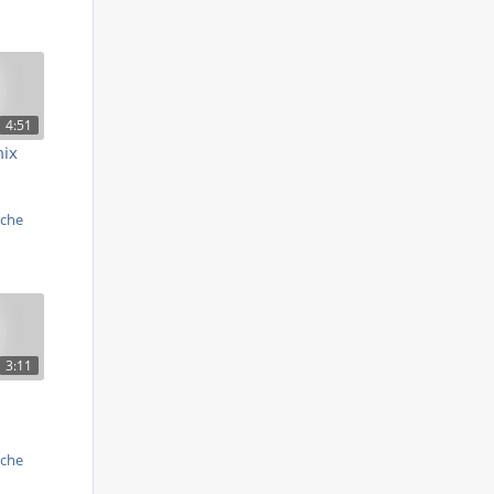
4:51
mix
iche
3:11
.
iche