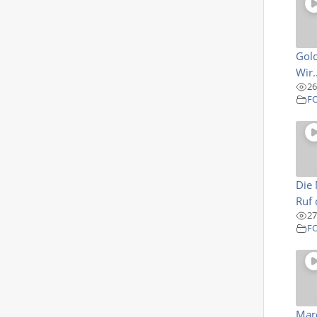
Gold
Wir..
26
F
Die 
Ruf 
27
F
Marc