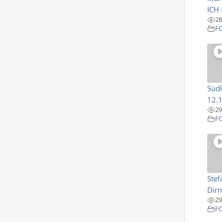
ICH 
28
F
Südk
12.1
29
F
Stef
Dirn
29
F