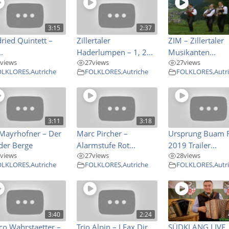
3:15
2:37
ried Quintett –
Zillertaler
ZIM – Zillertaler
.
Haderlumpen – 1, 2...
Musikanten...
views
27
views
27
views
OLKLORES
,
Autriche
FOLKLORES
,
Autriche
FOLKLORES
,
Autr
3:11
3:18
Mayrhofner – Der
Marc Pircher –
Ursprung Buam F
der Berge
Alarmstufe Rot...
2019 Trailer...
views
27
views
28
views
OLKLORES
,
Autriche
FOLKLORES
,
Autriche
FOLKLORES
,
Autr
3:40
2:24
o Wahrstaetter –
Trio Alpin – I Fax Dir...
SÜDKLANG LIVE