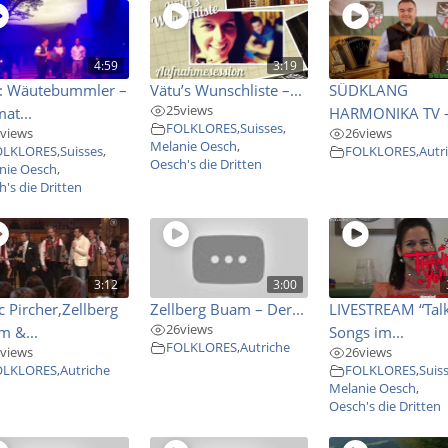
4:59
3:19
E: Wäutebummler –
Vätu’s Wunschliste –...
SÜDKLANG
25
views
at...
HARMONIKA TV –
FOLKLORES
,
Suisses
,
views
26
views
Melanie Oesch
,
OLKLORES
,
Suisses
,
FOLKLORES
,
Autr
Oesch's die Dritten
nie Oesch
,
's die Dritten
3:12
3:00
 Pircher,Zellberg
Zellberg Buam – Der...
LIVESTREAM “Tal
26
views
m &...
Songs im...
FOLKLORES
,
Autriche
views
26
views
OLKLORES
,
Autriche
FOLKLORES
,
Suis
Melanie Oesch
,
Oesch's die Dritten