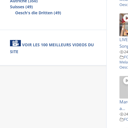
Autriche (350)
Oesch
Suisses (49)
Oesch's die Dritten (49)
LIV
VOIR LES 100 MEILLEURS VIDEOS DU
Song
SITE
24
F
Mela
Oesch
Marc
a...
24
F