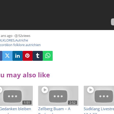
 ans ago
52
views
•
OLKLORES
,
Autriche
cordéon folklore autrichien
u may also like
1:51
2:52
 Gedanken bleiben
Zellberg Buam – A
Südklang Livest