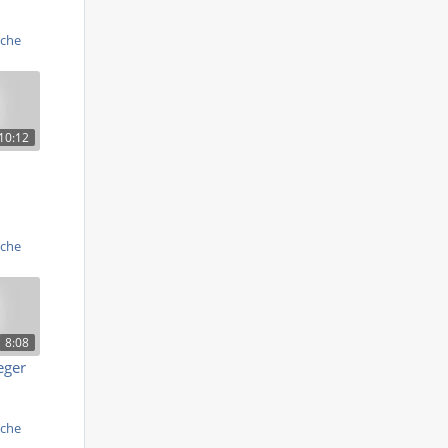
iche
10:12
iche
8:08
eger
iche