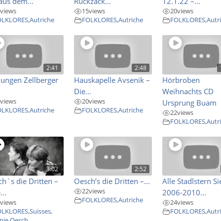
 aus dem...
Ruckzack...
12.1.22 –...
views
15
views
20
views
OLKLORES
,
Autriche
FOLKLORES
,
Autriche
FOLKLORES
,
Autr
2:41
2:48
Jungen Zellberger
Hauskapelle Avsenik –
Hörbroben
Die...
Weihnachts CD
views
20
views
Ursprung Buam
OLKLORES
,
Autriche
FOLKLORES
,
Autriche
22
views
FOLKLORES
,
Autr
3:02
2:52
h´s die Dritten –
Oesch’s die Dritten –...
Alle Stadlstern Si
22
views
...
2006-2010...
FOLKLORES
,
Autriche
views
24
views
OLKLORES
,
Suisses
,
FOLKLORES
,
Autr
nie Oesch
,