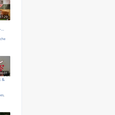
37:29
...
iche
36:01
k &
ses
,