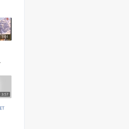
3:01
S
,
3:57
 ET
S