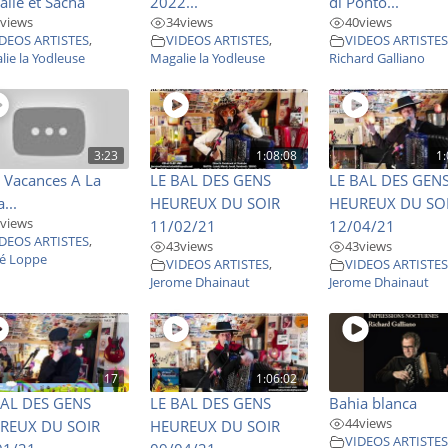
lie et Sacha
2022...
di Ponto...
views
34
views
40
views
DEOS ARTISTES
,
VIDEOS ARTISTES
,
VIDEOS ARTISTE
lie la Yodleuse
Magalie la Yodleuse
Richard Galliano
3:23
1:08:08
1:
 Vacances A La
LE BAL DES GENS
LE BAL DES GEN
...
HEUREUX DU SOIR
HEUREUX DU SO
views
11/02/21
12/04/21
DEOS ARTISTES
,
43
views
43
views
é Loppe
VIDEOS ARTISTES
,
VIDEOS ARTISTE
Jerome Dhainaut
Jerome Dhainaut
17
1:06:02
BAL DES GENS
LE BAL DES GENS
Bahia blanca
44
views
REUX DU SOIR
HEUREUX DU SOIR
VIDEOS ARTISTE