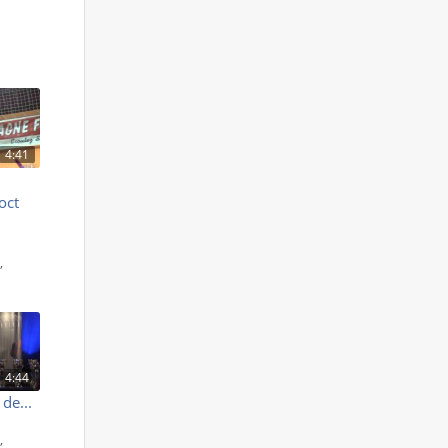
4:41
oct
S
,
4:44
de...
S
,