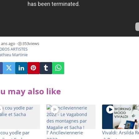
 ans ago
353
views
•
DEOS ARTISTES
thieu Martinie
u may also like
cou yodle par
l’ Ancileviennerie
Vivaldi: Arsilda 