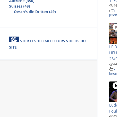
14/
Autriche (350)
44
Suisses (49)
VI
Oesch's die Dritten (49)
Jero
VOIR LES 100 MEILLEURS VIDEOS DU
LE 
SITE
HEU
25/
44
VI
Jero
Ludo
Fou
45