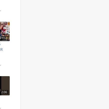
S
,
01:32
S
IR
S
,
2:06
S
,