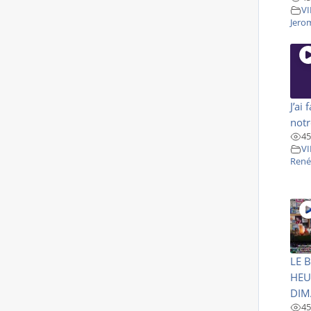
VI
Jero
J’ai 
not
45
VI
René
LE 
HEU
DIM
45