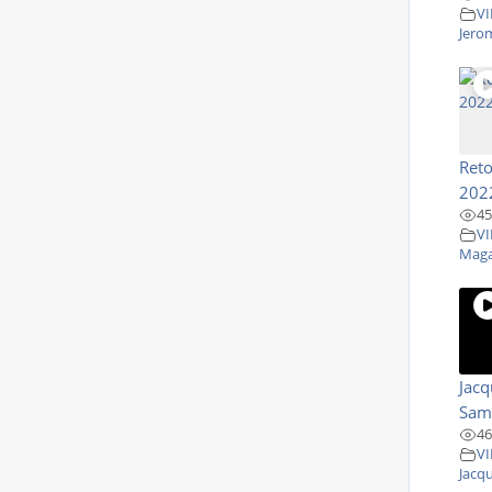
VI
Jero
Reto
202
45
VI
Maga
Jacq
Sam
46
VI
Jacqu