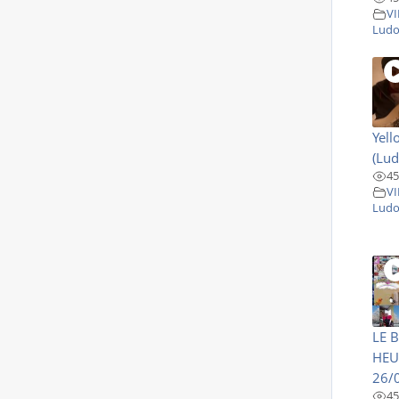
VI
Ludo
Yell
(Lud
45
VI
Ludo
LE 
HEU
26/
45