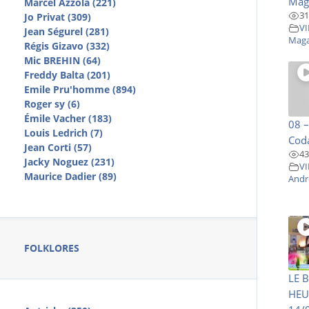
Maga
Marcel Azzola (221)
31
Jo Privat (309)
VI
Jean Ségurel (281)
Maga
Régis Gizavo (332)
Mic BREHIN (64)
Freddy Balta (201)
Emile Pru'homme (894)
Roger sy (6)
Émile Vacher (183)
08 –
Louis Ledrich (7)
Coda
Jean Corti (57)
43
Jacky Noguez (231)
VI
Maurice Dadier (89)
Andr
FOLKLORES
LE 
HEU