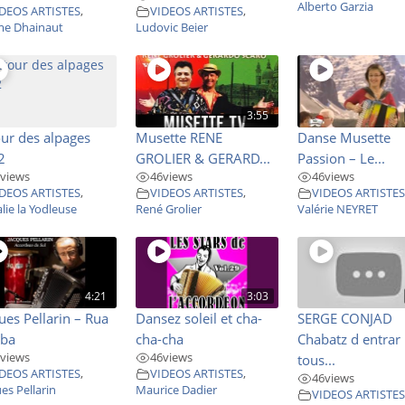
Alberto Garzia
DEOS ARTISTES
,
VIDEOS ARTISTES
,
me Dhainaut
Ludovic Beier
3:55
ur des alpages
Musette RENE
Danse Musette
2
GROLIER & GERARD...
Passion – Le...
views
46
views
46
views
DEOS ARTISTES
,
VIDEOS ARTISTES
,
VIDEOS ARTISTE
lie la Yodleuse
René Grolier
Valérie NEYRET
4:21
3:03
ues Pellarin – Rua
Dansez soleil et cha-
SERGE CONJAD
ba
cha-cha
Chabatz d entrar
views
46
views
tous...
DEOS ARTISTES
,
VIDEOS ARTISTES
,
46
views
es Pellarin
Maurice Dadier
VIDEOS ARTISTE