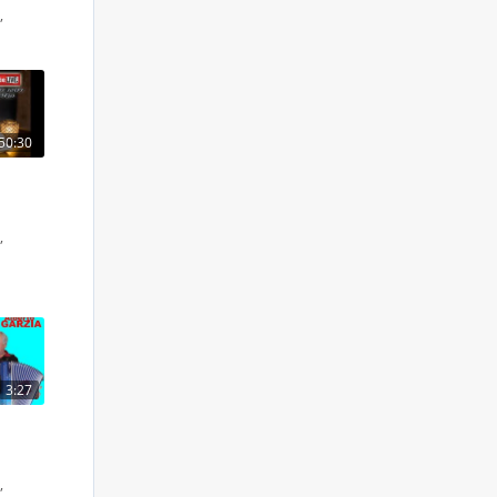
S
,
50:30
S
,
3:27
S
,