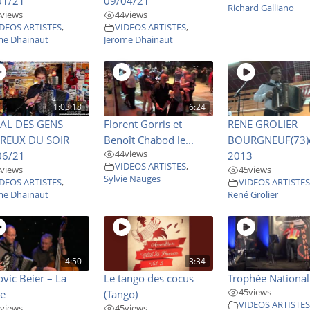
01/21
09/04/21
Richard Galliano
views
44
views
DEOS ARTISTES
,
VIDEOS ARTISTES
,
me Dhainaut
Jerome Dhainaut
1:03:18
6:24
BAL DES GENS
Florent Gorris et
RENE GROLIER
REUX DU SOIR
Benoît Chabod le...
BOURGNEUF(73)
44
views
06/21
2013
VIDEOS ARTISTES
,
views
45
views
Sylvie Nauges
DEOS ARTISTES
,
VIDEOS ARTISTE
me Dhainaut
René Grolier
4:50
3:34
vic Beier – La
Le tango des cocus
Trophée National 
45
views
le
(Tango)
VIDEOS ARTISTE
views
45
views