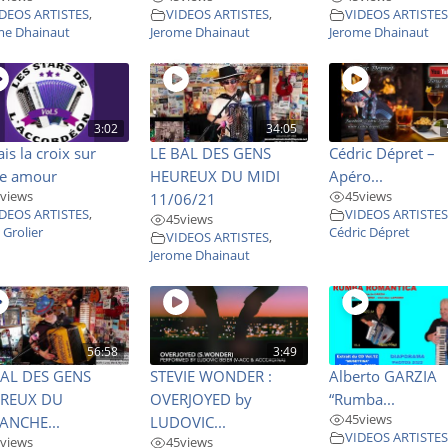
DEOS ARTISTES
,
VIDEOS ARTISTES
,
VIDEOS ARTISTE
me Dhainaut
Jerome Dhainaut
Jerome Dhainaut
3:02
34:05
fais la croix sur
LE BAL DES GENS
Cédric Dépret –
re amour
HEUREUX DU MIDI
Apéro...
views
45
views
11/06/21
DEOS ARTISTES
,
VIDEOS ARTISTE
45
views
 Grolier
Cédric Dépret
VIDEOS ARTISTES
,
Jerome Dhainaut
56:58
3:49
BAL DES GENS
STEVIE WONDER :
Alberto GARZIA
REUX DU
OVERJOYED by
“Rumba...
45
views
ANCHE...
LUDOVIC...
VIDEOS ARTISTE
views
45
views