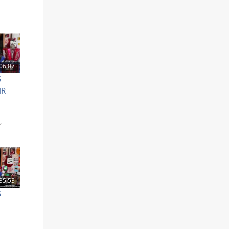
06:07
S
IR
S
,
35:53
S