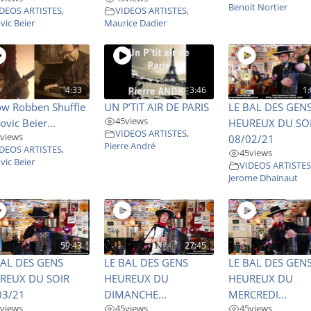
Benoit Nortier
DEOS ARTISTES
,
VIDEOS ARTISTES
,
vic Beier
Maurice Dadier
4:33
3:46
1:
ow Robben Shuffle
UN P’TIT AIR DE PARIS
LE BAL DES GEN
45
views
ovic Beier...
HEUREUX DU SO
VIDEOS ARTISTES
,
views
08/02/21
Pierre André
DEOS ARTISTES
,
45
views
vic Beier
VIDEOS ARTISTE
Jerome Dhainaut
59:43
27:45
BAL DES GENS
LE BAL DES GENS
LE BAL DES GEN
REUX DU SOIR
HEUREUX DU
HEUREUX DU
03/21
DIMANCHE...
MERCREDI...
views
45
views
45
views