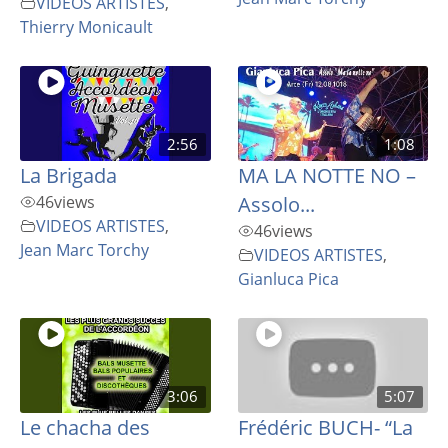
VIDEOS ARTISTES
,
Thierry Monicault
2:56
1:08
La Brigada
MA LA NOTTE NO –
46
views
Assolo...
VIDEOS ARTISTES
,
46
views
Jean Marc Torchy
VIDEOS ARTISTES
,
Gianluca Pica
3:06
5:07
Le chacha des
Frédéric BUCH- “La