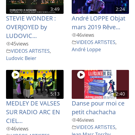
3:49
2:24
STEVIE WONDER :
André LOPPE Objat
OVERJOYED by
mars 2019 Rêve...
LUDOVIC...
46
views
VIDEOS ARTISTES
,
45
views
André Loppe
VIDEOS ARTISTES
,
Ludovic Beier
5:13
2:40
MEDLEY DE VALSES
Danse pour moi ce
SUR RADIO ARC EN
petit chachacha
CIEL...
46
views
VIDEOS ARTISTES
,
46
views
Jean Marc Torchy