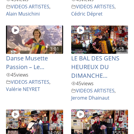
VIDEOS ARTISTES
,
VIDEOS ARTISTES
,
Alain Musichini
Cédric Dépret
3:01
56:58
Danse Musette
LE BAL DES GENS
Passion – Le...
HEUREUX DU
45
views
DIMANCHE...
VIDEOS ARTISTES
,
45
views
Valérie NEYRET
VIDEOS ARTISTES
,
Jerome Dhainaut
34:05
35:53