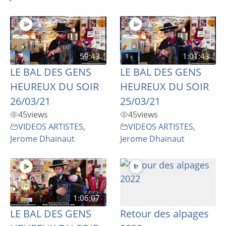
59:43
1:01:43
LE BAL DES GENS
LE BAL DES GENS
HEUREUX DU SOIR
HEUREUX DU SOIR
26/03/21
25/03/21
45
views
45
views
VIDEOS ARTISTES
,
VIDEOS ARTISTES
,
Jerome Dhainaut
Jerome Dhainaut
1:06:07
LE BAL DES GENS
Retour des alpages