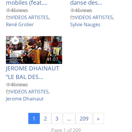
mobiles (feat....
danse des...
46
views
46
views
VIDEOS ARTISTES
,
VIDEOS ARTISTES
,
René Grolier
Sylvie Nauges
41:07
JEROME DHAINAUT
“LE BAL DES...
46
views
VIDEOS ARTISTES
,
Jerome Dhainaut
1
2
3
…
209
»
Page 1 of 209