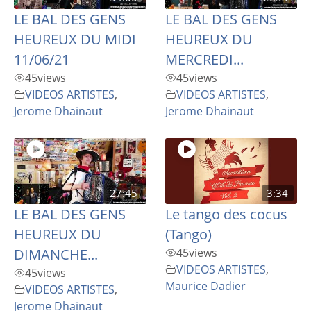
LE BAL DES GENS
LE BAL DES GENS
HEUREUX DU MIDI
HEUREUX DU
11/06/21
MERCREDI...
45
views
45
views
VIDEOS ARTISTES
,
VIDEOS ARTISTES
,
Jerome Dhainaut
Jerome Dhainaut
27:45
3:34
LE BAL DES GENS
Le tango des cocus
HEUREUX DU
(Tango)
DIMANCHE...
45
views
VIDEOS ARTISTES
,
45
views
Maurice Dadier
VIDEOS ARTISTES
,
Jerome Dhainaut