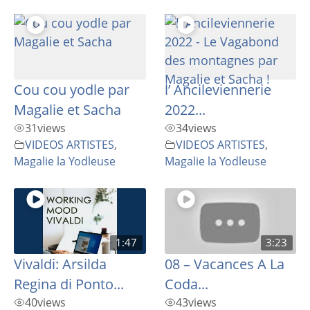
Cou cou yodle par
l’ Ancileviennerie
Magalie et Sacha
2022...
31
views
34
views
VIDEOS ARTISTES
,
VIDEOS ARTISTES
,
Magalie la Yodleuse
Magalie la Yodleuse
1:47
3:23
Vivaldi: Arsilda
08 – Vacances A La
Regina di Ponto...
Coda...
40
views
43
views