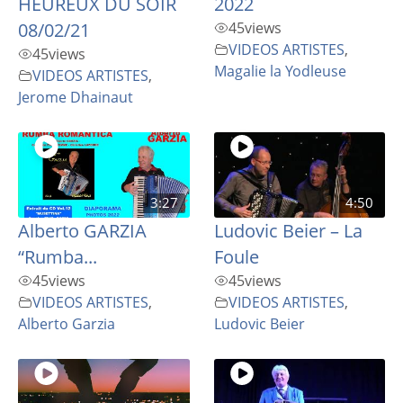
HEUREUX DU SOIR
2022
08/02/21
45
views
VIDEOS ARTISTES
,
45
views
Magalie la Yodleuse
VIDEOS ARTISTES
,
Jerome Dhainaut
3:27
4:50
Alberto GARZIA
Ludovic Beier – La
“Rumba...
Foule
45
views
45
views
VIDEOS ARTISTES
,
VIDEOS ARTISTES
,
Alberto Garzia
Ludovic Beier