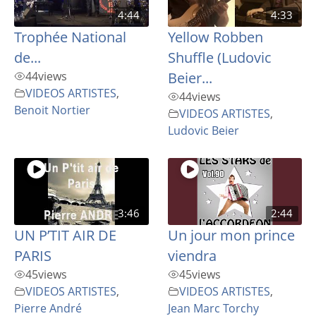
4:44
4:33
Trophée National
Yellow Robben
de...
Shuffle (Ludovic
44
views
Beier...
VIDEOS ARTISTES
,
44
views
Benoit Nortier
VIDEOS ARTISTES
,
Ludovic Beier
3:46
2:44
UN P’TIT AIR DE
Un jour mon prince
PARIS
viendra
45
views
45
views
VIDEOS ARTISTES
,
VIDEOS ARTISTES
,
Pierre André
Jean Marc Torchy