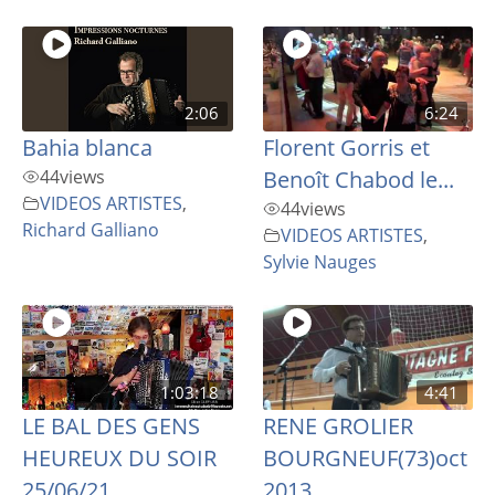
2:06
6:24
Bahia blanca
Florent Gorris et
44
views
Benoît Chabod le...
VIDEOS ARTISTES
,
44
views
Richard Galliano
VIDEOS ARTISTES
,
Sylvie Nauges
1:03:18
4:41
LE BAL DES GENS
RENE GROLIER
HEUREUX DU SOIR
BOURGNEUF(73)oct
25/06/21
2013