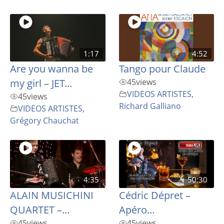
1:17
4:52
Are you wanna be
Tango pour Claude
my girl – JET...
45
views
VIDEOS ARTISTES
,
45
views
Richard Galliano
VIDEOS ARTISTES
,
Grégory Chauchat
4:35
50:30
ALAIN MUSICHINI
Cédric Dépret –
QUARTET –...
Apéro...
45
views
45
views