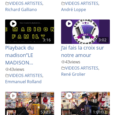
VIDEOS ARTISTES
,
VIDEOS ARTISTES
,
Richard Galliano
André Loppe
3:16
3:02
Playback du
J’ai fais la croix sur
madison”LE
notre amour
MADISON...
43
views
VIDEOS ARTISTES
,
43
views
René Grolier
VIDEOS ARTISTES
,
Emmanuel Rolland
53:23
1:01:32