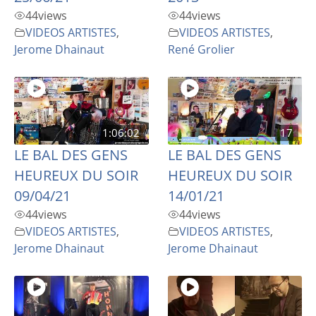
44
views
44
views
VIDEOS ARTISTES
,
VIDEOS ARTISTES
,
Jerome Dhainaut
René Grolier
1:06:02
17
LE BAL DES GENS
LE BAL DES GENS
HEUREUX DU SOIR
HEUREUX DU SOIR
09/04/21
14/01/21
44
views
44
views
VIDEOS ARTISTES
,
VIDEOS ARTISTES
,
Jerome Dhainaut
Jerome Dhainaut