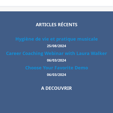
ARTICLES RÉCENTS
Hygiène de vie et pratique musicale
25/08/2024
Career Coaching Webinar with Laura Walker
06/03/2024
Choose Your Favorite Demo
06/03/2024
A DECOUVRIR