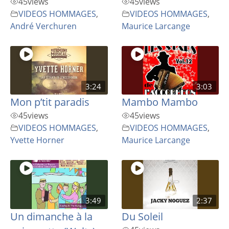
45
views
45
views
VIDEOS HOMMAGES
,
VIDEOS HOMMAGES
,
André Verchuren
Maurice Larcange
3:24
3:03
Mon p’tit paradis
Mambo Mambo
45
views
45
views
VIDEOS HOMMAGES
,
VIDEOS HOMMAGES
,
Yvette Horner
Maurice Larcange
3:49
2:37
Un dimanche à la
Du Soleil