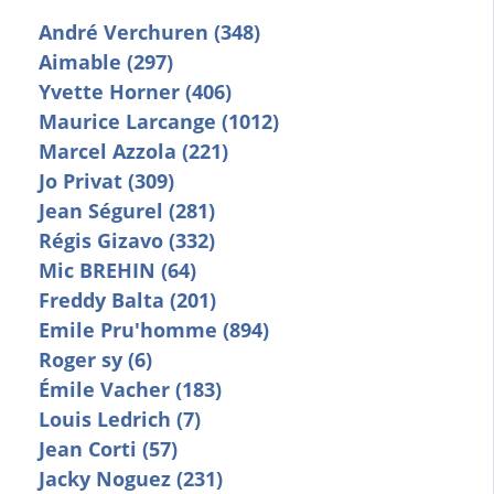
André Verchuren (348)
Aimable (297)
Yvette Horner (406)
Maurice Larcange (1012)
Marcel Azzola (221)
Jo Privat (309)
Jean Ségurel (281)
Régis Gizavo (332)
Mic BREHIN (64)
Freddy Balta (201)
Emile Pru'homme (894)
Roger sy (6)
Émile Vacher (183)
Louis Ledrich (7)
Jean Corti (57)
Jacky Noguez (231)