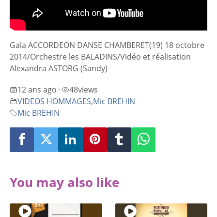
Gala ACCORDEON DANSE CHAMBERET(19) 18 octobre
2014/Orchestre les BALADINS/Vidéo et réalisation
Alexandra ASTORG (Sandy)
12 ans ago
48
views
•
VIDEOS HOMMAGES
,
Mic BREHIN
Mic BREHIN
You may also like