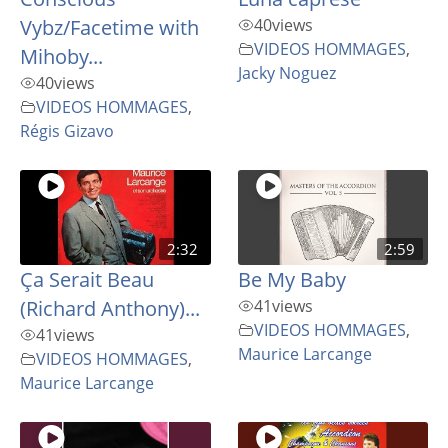
Vybz/Facetime with
40
views
VIDEOS HOMMAGES
,
Mihoby...
Jacky Noguez
40
views
VIDEOS HOMMAGES
,
Régis Gizavo
2:32
2:59
Ça Serait Beau
Be My Baby
(Richard Anthony)...
41
views
VIDEOS HOMMAGES
,
41
views
Maurice Larcange
VIDEOS HOMMAGES
,
Maurice Larcange