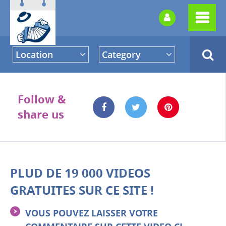
Location
Category
Follow &
share us
PLUD DE 19 000 VIDEOS
GRATUITES SUR CE SITE !
VOUS POUVEZ LAISSER VOTRE