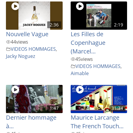
2:36
2:19
Nouvelle Vague
Les Filles de
44
views
Copenhague
VIDEOS HOMMAGES
,
(Marcel...
Jacky Noguez
45
views
VIDEOS HOMMAGES
,
Aimable
1:47
31:34
Dernier hommage
Maurice Larcange
à...
The French Touch...