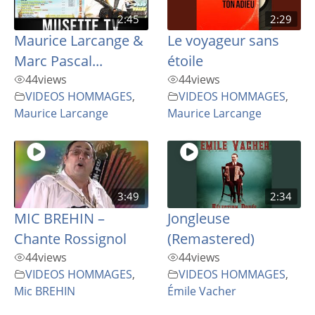
2:45
2:29
Maurice Larcange &
Le voyageur sans
Marc Pascal...
étoile
44
views
44
views
VIDEOS HOMMAGES
,
VIDEOS HOMMAGES
,
Maurice Larcange
Maurice Larcange
3:49
2:34
MIC BREHIN –
Jongleuse
Chante Rossignol
(Remastered)
44
views
44
views
VIDEOS HOMMAGES
,
VIDEOS HOMMAGES
,
Mic BREHIN
Émile Vacher