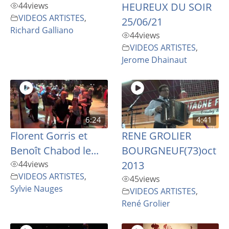
44
views
HEUREUX DU SOIR
VIDEOS ARTISTES
,
25/06/21
Richard Galliano
44
views
VIDEOS ARTISTES
,
Jerome Dhainaut
6:24
4:41
Florent Gorris et
RENE GROLIER
Benoît Chabod le...
BOURGNEUF(73)oct
44
views
2013
VIDEOS ARTISTES
,
45
views
Sylvie Nauges
VIDEOS ARTISTES
,
René Grolier