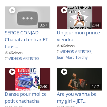
3:57
2:44
SERGE CONJAD
Un jour mon prince
Chabatz d entrar ET
viendra
tous...
46
views
VIDEOS ARTISTES
,
46
views
Jean Marc Torchy
VIDEOS ARTISTES
2:40
1:17
Danse pour moi ce
Are you wanna be
petit chachacha
my girl – JET...