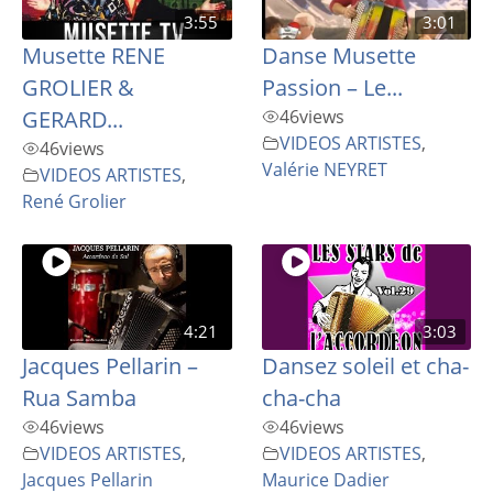
3:55
3:01
Musette RENE
Danse Musette
GROLIER &
Passion – Le...
GERARD...
46
views
VIDEOS ARTISTES
,
46
views
Valérie NEYRET
VIDEOS ARTISTES
,
René Grolier
4:21
3:03
Jacques Pellarin –
Dansez soleil et cha-
Rua Samba
cha-cha
46
views
46
views
VIDEOS ARTISTES
,
VIDEOS ARTISTES
,
Jacques Pellarin
Maurice Dadier