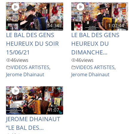
54:34
1:07:44
LE BAL DES GENS
LE BAL DES GENS
HEUREUX DU SOIR
HEUREUX DU
15/06/21
DIMANCHE...
46
views
46
views
VIDEOS ARTISTES
,
VIDEOS ARTISTES
,
Jerome Dhainaut
Jerome Dhainaut
41:07
JEROME DHAINAUT
“LE BAL DES...