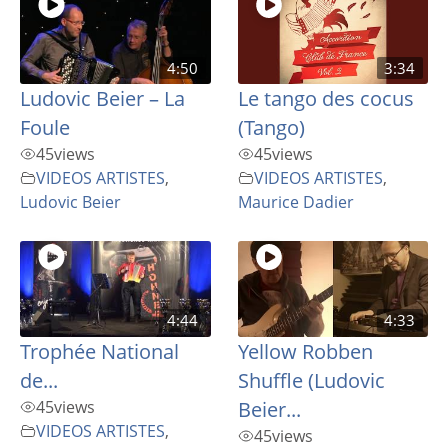
4:50
3:34
Ludovic Beier – La
Le tango des cocus
Foule
(Tango)
45
views
45
views
VIDEOS ARTISTES
,
VIDEOS ARTISTES
,
Ludovic Beier
Maurice Dadier
4:44
4:33
Trophée National
Yellow Robben
de...
Shuffle (Ludovic
45
views
Beier...
VIDEOS ARTISTES
,
45
views