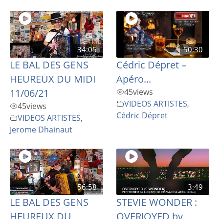
34:05
50:30
LE BAL DES GENS
Cédric Dépret –
HEUREUX DU MIDI
Apéro...
11/06/21
45
views
VIDEOS ARTISTES
,
45
views
Cédric Dépret
VIDEOS ARTISTES
,
Jerome Dhainaut
56:58
3:49
LE BAL DES GENS
STEVIE WONDER :
HEUREUX DU
OVERJOYED by