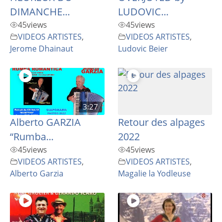
DIMANCHE...
LUDOVIC...
45
views
45
views
VIDEOS ARTISTES
,
VIDEOS ARTISTES
,
Jerome Dhainaut
Ludovic Beier
3:27
Alberto GARZIA
Retour des alpages
“Rumba...
2022
45
views
45
views
VIDEOS ARTISTES
,
VIDEOS ARTISTES
,
Alberto Garzia
Magalie la Yodleuse