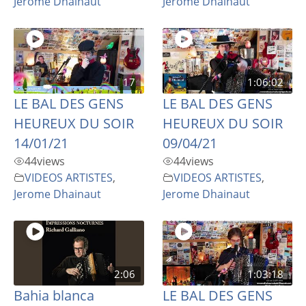
Jerome Dhainaut
Jerome Dhainaut
17
1:06:02
LE BAL DES GENS
LE BAL DES GENS
HEUREUX DU SOIR
HEUREUX DU SOIR
14/01/21
09/04/21
44
views
44
views
VIDEOS ARTISTES
,
VIDEOS ARTISTES
,
Jerome Dhainaut
Jerome Dhainaut
2:06
1:03:18
Bahia blanca
LE BAL DES GENS