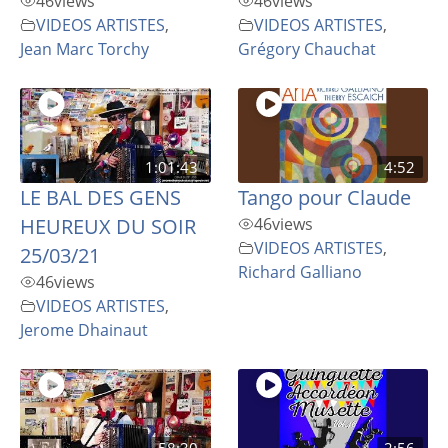
46
views
46
views
VIDEOS ARTISTES
,
VIDEOS ARTISTES
,
Jean Marc Torchy
Grégory Chauchat
1:01:43
4:52
LE BAL DES GENS
Tango pour Claude
HEUREUX DU SOIR
46
views
VIDEOS ARTISTES
,
25/03/21
Richard Galliano
46
views
VIDEOS ARTISTES
,
Jerome Dhainaut
58:30
2:56