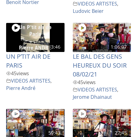
Benoit Nortier
VIDEOS ARTISTES
,
Ludovic Beier
3:46
1:06:07
UN P’TIT AIR DE
LE BAL DES GENS
PARIS
HEUREUX DU SOIR
45
views
08/02/21
VIDEOS ARTISTES
,
45
views
Pierre André
VIDEOS ARTISTES
,
Jerome Dhainaut
59:43
27:45