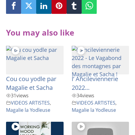
You may also like
Cou cou yodle par
l’ Ancileviennerie
Magalie et Sacha
2022...
31
views
34
views
VIDEOS ARTISTES
,
VIDEOS ARTISTES
,
Magalie la Yodleuse
Magalie la Yodleuse