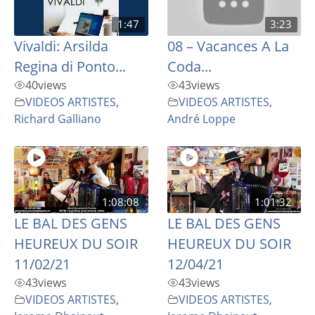
1:47
3:23
Vivaldi: Arsilda
08 – Vacances A La
Regina di Ponto...
Coda...
40
views
43
views
VIDEOS ARTISTES
,
VIDEOS ARTISTES
,
Richard Galliano
André Loppe
1:08:08
1:01:32
LE BAL DES GENS
LE BAL DES GENS
HEUREUX DU SOIR
HEUREUX DU SOIR
11/02/21
12/04/21
43
views
43
views
VIDEOS ARTISTES
,
VIDEOS ARTISTES
,