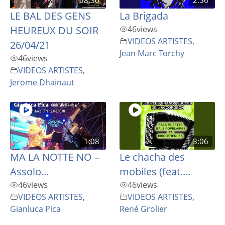
LE BAL DES GENS
La Brigada
HEUREUX DU SOIR
46
views
VIDEOS ARTISTES
,
26/04/21
Jean Marc Torchy
46
views
VIDEOS ARTISTES
,
Jerome Dhainaut
1:08
3:06
MA LA NOTTE NO –
Le chacha des
Assolo...
mobiles (feat....
46
views
46
views
VIDEOS ARTISTES
,
VIDEOS ARTISTES
,
Gianluca Pica
René Grolier