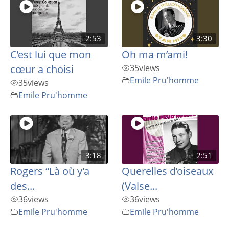
2:53
3:30
C’est lui que mon
Oh ma m’ami!
cœur a choisi
35
views
Emile Pru'homme
35
views
Emile Pru'homme
3:18
2:51
Rogers “Là où y’a
Querelles d’oiseaux
des...
(Valse...
36
views
36
views
Emile Pru'homme
Emile Pru'homme