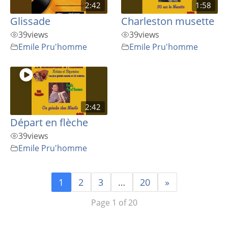
2:42
1:58
Glissade
Charleston musette
39
views
39
views
Emile Pru'homme
Emile Pru'homme
2:42
Départ en flèche
39
views
Emile Pru'homme
1
2
3
…
20
»
Page 1 of 20