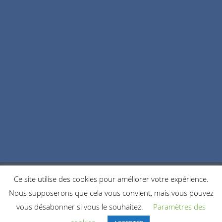
Ce site utilise des cookies pour améliorer votre expérience.
POLITIQUE DE CONFIDENTIALITÉ
COOKIES
Nous supposerons que cela vous convient, mais vous pouvez
NOUS CONTACTER
vous désabonner si vous le souhaitez.
Paramètres des
© 2021 Copyright by Accordeonistes.fr. All rights reserved.