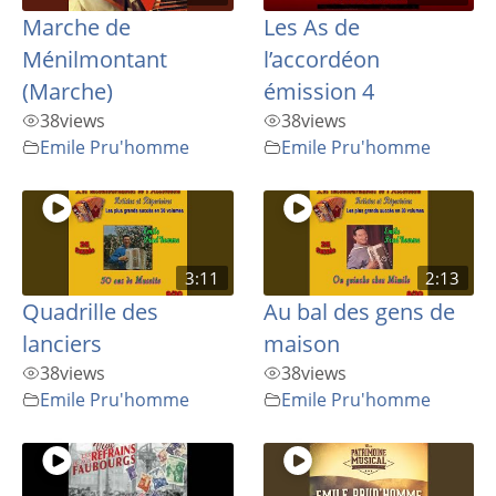
Marche de
Les As de
Ménilmontant
l’accordéon
(Marche)
émission 4
38
views
38
views
Emile Pru'homme
Emile Pru'homme
3:11
2:13
Quadrille des
Au bal des gens de
lanciers
maison
38
views
38
views
Emile Pru'homme
Emile Pru'homme