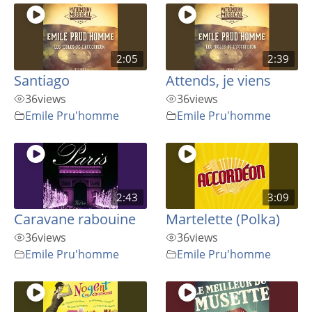
2:05
2:39
Santiago
Attends, je viens
36
views
36
views
Emile Pru'homme
Emile Pru'homme
2:43
3:09
Caravane rabouine
Martelette (Polka)
36
views
36
views
Emile Pru'homme
Emile Pru'homme