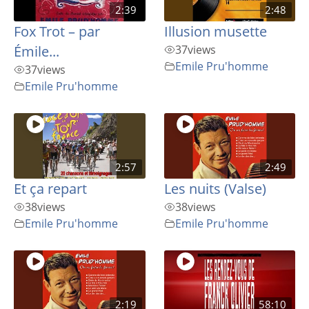
2:39
2:48
Fox Trot – par
Illusion musette
Émile...
37
views
Emile Pru'homme
37
views
Emile Pru'homme
2:57
2:49
Et ça repart
Les nuits (Valse)
38
views
38
views
Emile Pru'homme
Emile Pru'homme
2:19
58:10