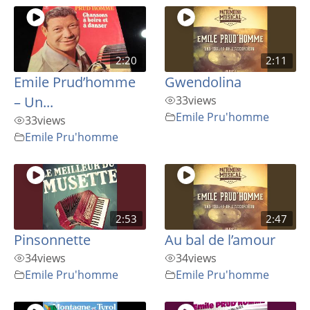
2:20
2:11
Emile Prud’homme
Gwendolina
– Un...
33
views
Emile Pru'homme
33
views
Emile Pru'homme
2:53
2:47
Pinsonnette
Au bal de l’amour
34
views
34
views
Emile Pru'homme
Emile Pru'homme