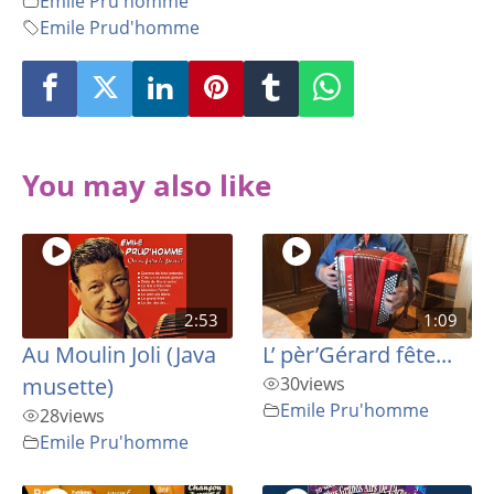
Emile Pru'homme
Emile Prud'homme
You may also like
2:53
1:09
Au Moulin Joli (Java
L’ pèr’Gérard fête...
musette)
30
views
Emile Pru'homme
28
views
Emile Pru'homme