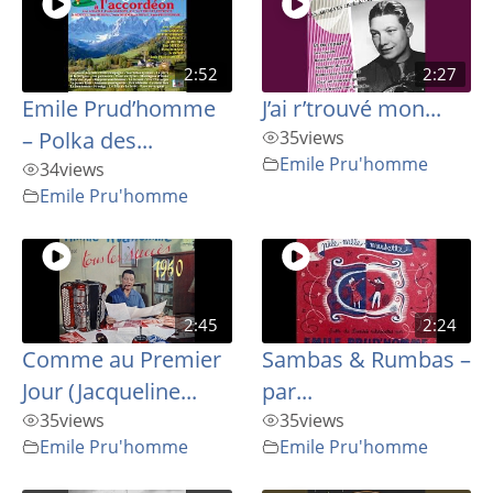
2:52
2:27
Emile Prud’homme
J’ai r’trouvé mon...
– Polka des...
35
views
Emile Pru'homme
34
views
Emile Pru'homme
2:45
2:24
Comme au Premier
Sambas & Rumbas –
Jour (Jacqueline...
par...
35
views
35
views
Emile Pru'homme
Emile Pru'homme