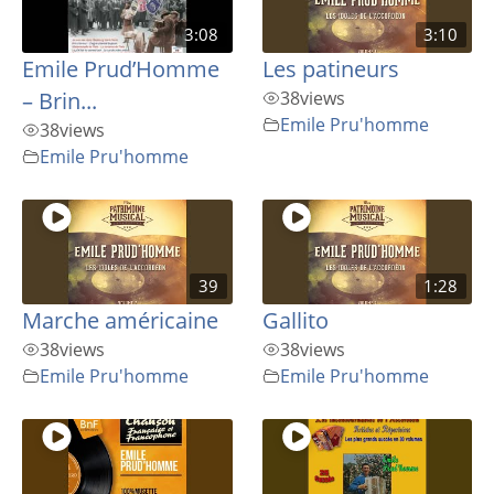
3:08
3:10
Emile Prud’Homme
Les patineurs
– Brin...
38
views
Emile Pru'homme
38
views
Emile Pru'homme
39
1:28
Marche américaine
Gallito
38
views
38
views
Emile Pru'homme
Emile Pru'homme