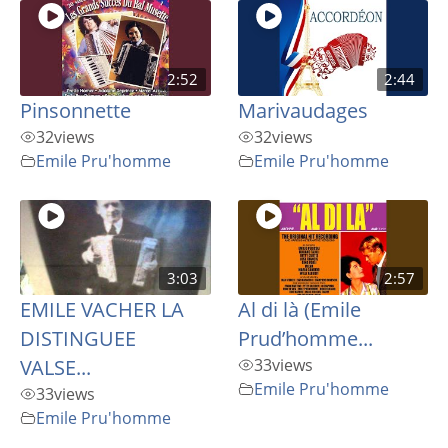
2:52
2:44
Pinsonnette
Marivaudages
32
views
32
views
Emile Pru'homme
Emile Pru'homme
3:03
2:57
EMILE VACHER LA
Al di là (Emile
DISTINGUEE
Prud’homme...
VALSE...
33
views
Emile Pru'homme
33
views
Emile Pru'homme