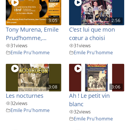
3:05
2:56
Tony Murena, Emile
C’est lui que mon
Prud’homme,...
cœur a choisi
31
views
31
views
Emile Pru'homme
Emile Pru'homme
3:08
3:06
Les nocturnes
Ah ! Le petit vin
32
views
blanc
Emile Pru'homme
32
views
Emile Pru'homme