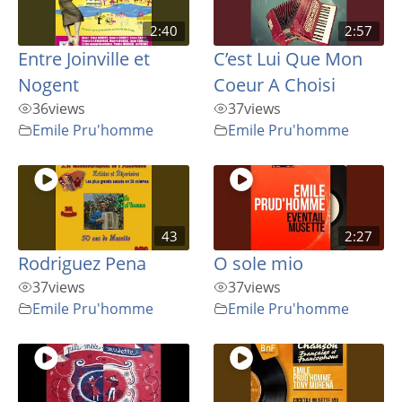
2:40
2:57
Entre Joinville et
C’est Lui Que Mon
Nogent
Coeur A Choisi
36
views
37
views
Emile Pru'homme
Emile Pru'homme
43
2:27
Rodriguez Pena
O sole mio
37
views
37
views
Emile Pru'homme
Emile Pru'homme