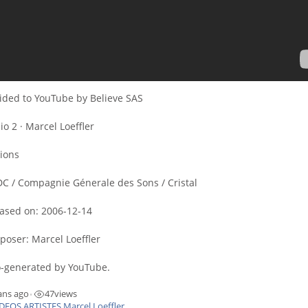
ided to YouTube by Believe SAS
io 2 · Marcel Loeffler
ions
C / Compagnie Génerale des Sons / Cristal
ased on: 2006-12-14
oser: Marcel Loeffler
-generated by YouTube.
ans ago
47
views
•
DEOS ARTISTES
,
Marcel Loeffler