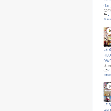
(Tan
45
VI
Maur
LE 
HEU
08/
45
VI
Jero
LE 
HEU