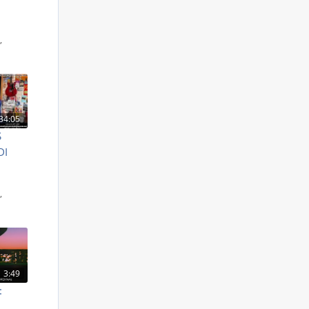
S
,
34:05
S
DI
S
,
3:49
: