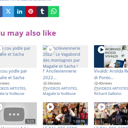
u may also like
cou yodle par
l’ Ancileviennerie
Vivaldi: Arsilda 
lie et Sacha
2022...
di Ponto...
views
34
views
40
views
DEOS ARTISTES
,
VIDEOS ARTISTES
,
VIDEOS ARTISTE
lie la Yodleuse
Magalie la Yodleuse
Richard Galliano
3:23
1:08:08
1: