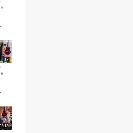
S
IR
S
,
17
S
IR
S
,
03:18
S