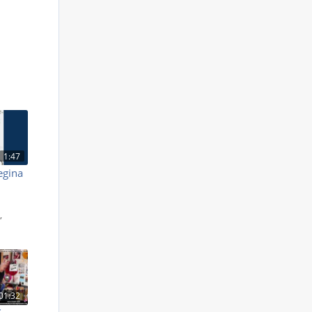
1:47
Regina
S
,
01:32