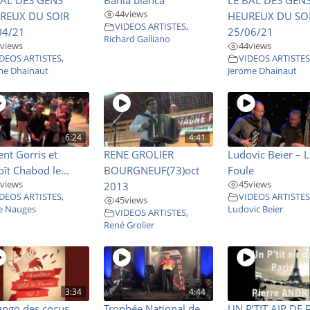
44
views
REUX DU SOIR
HEUREUX DU SO
VIDEOS ARTISTES
,
04/21
25/06/21
Richard Galliano
views
44
views
DEOS ARTISTES
,
VIDEOS ARTISTE
me Dhainaut
Jerome Dhainaut
6:24
4:41
ent Gorris et
RENE GROLIER
Ludovic Beier – 
ît Chabod le...
BOURGNEUF(73)oct
Foule
views
45
views
2013
DEOS ARTISTES
,
VIDEOS ARTISTE
45
views
ie Nauges
Ludovic Beier
VIDEOS ARTISTES
,
René Grolier
3:34
4:44
ango des cocus
Trophée National de...
UN P’TIT AIR DE 