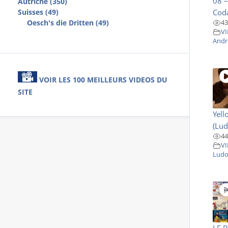
08 –
Autriche (350)
Coda
Suisses (49)
Oesch's die Dritten (49)
43
VI
Andr
VOIR LES 100 MEILLEURS VIDEOS DU
SITE
Yell
(Lud
44
VI
Ludo
LE 