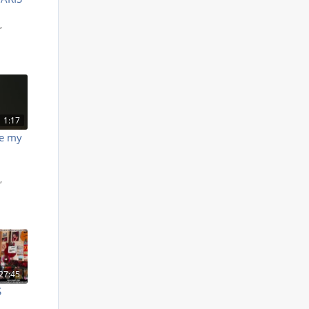
S
,
1:17
be my
S
,
27:45
S