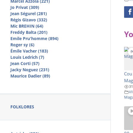
Marcel Azzola (221)
Jo Privat (309)
Jean Ségurel (281)
Régis Gizavo (332)
Mic BREHIN (64)
Yo
Freddy Balta (201)
Emile Pru'homme (894)
Roger sy (6)
Émile Vacher (183)
Louis Ledrich (7)
Jean Corti (57)
Jacky Noguez (231)
Cou 
Maurice Dadier (89)
Maga
31
VI
Maga
FOLKLORES