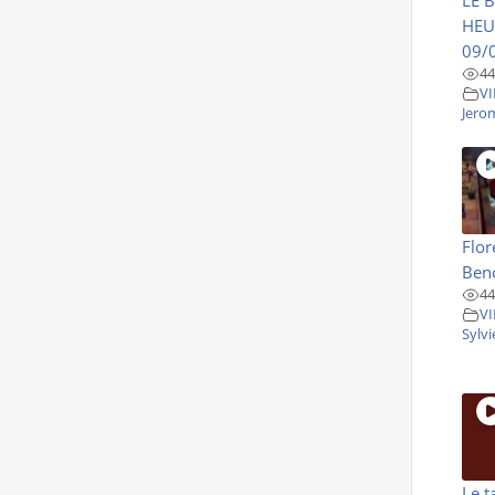
HEU
09/
44
VI
Jero
Flor
Beno
44
VI
Sylv
Le t