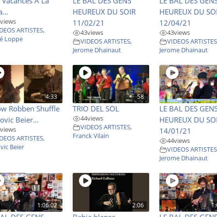
 Vacances A La
LE BAL DES GENS
LE BAL DES GEN
...
HEUREUX DU SOIR
HEUREUX DU SO
views
11/02/21
12/04/21
DEOS ARTISTES
,
43
views
43
views
é Loppe
VIDEOS ARTISTES
,
VIDEOS ARTISTE
Jerome Dhainaut
Jerome Dhainaut
4:33
58
ow Robben Shuffle
TRIO DEL SOL
LE BAL DES GEN
44
views
ovic Beier...
HEUREUX DU SO
VIDEOS ARTISTES
,
views
14/01/21
Franck Vilain
DEOS ARTISTES
,
44
views
vic Beier
VIDEOS ARTISTE
Jerome Dhainaut
1:06:02
2:06
1:
BAL DES GENS
Bahia blanca
LE BAL DES GEN