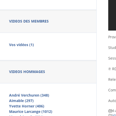
VIDEOS DES MEMBRES
Prov
Vos vidéos (1)
Stud
Sess
℗ RD
VIDEOS HOMMAGES
Rele
Comp
André Verchuren (348)
Auto
Aimable (297)
Yvette Horner (406)
6 
Maurice Larcange (1012)
VI