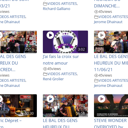
VIDEOS ARTISTES
,
03/21
DIMANCHE...
Richard Galliano
views
45
views
DEOS ARTISTES
,
VIDEOS ARTISTE
me Dhainaut
Jerome Dhainaut
35:53
3:02
BAL DES GENS
J’ai fais la croix sur
LE BAL DES GEN
REUX DU
notre amour
HEUREUX DU MI
45
views
CREDI...
11/06/21
VIDEOS ARTISTES
,
views
45
views
René Grolier
DEOS ARTISTES
,
VIDEOS ARTISTE
me Dhainaut
Jerome Dhainaut
50:30
56:58
ic Dépret –
LE BAL DES GENS
STEVIE WONDER 
o...
HEUREUX DU
OVERJOYED by