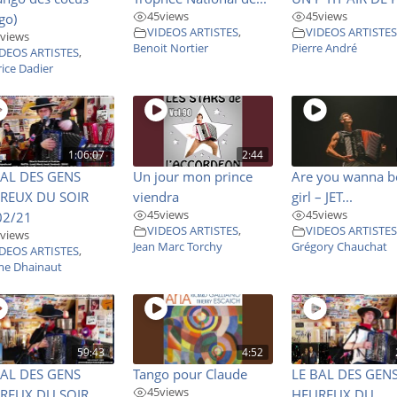
45
views
45
views
go)
VIDEOS ARTISTES
,
VIDEOS ARTISTE
views
Benoit Nortier
Pierre André
DEOS ARTISTES
,
ice Dadier
1:06:07
2:44
BAL DES GENS
Un jour mon prince
Are you wanna 
REUX DU SOIR
viendra
girl – JET...
45
views
45
views
02/21
VIDEOS ARTISTES
,
VIDEOS ARTISTE
views
Jean Marc Torchy
Grégory Chauchat
DEOS ARTISTES
,
me Dhainaut
59:43
4:52
BAL DES GENS
Tango pour Claude
LE BAL DES GEN
45
views
REUX DU SOIR
HEUREUX DU