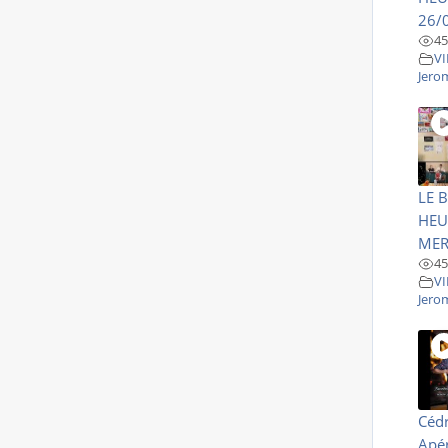
26/
45
VI
Jero
LE 
HEU
MER
45
VI
Jero
Cédr
Apér