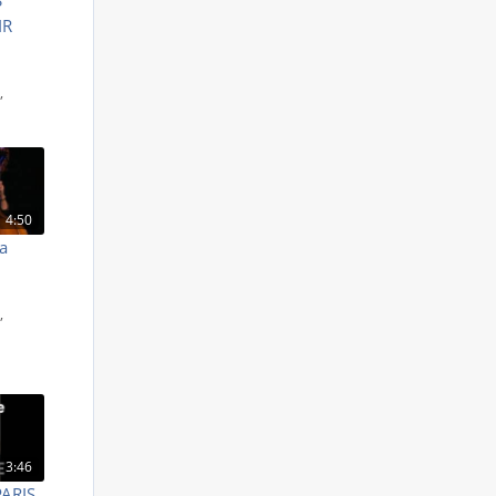
IR
S
,
4:50
La
S
,
3:46
PARIS