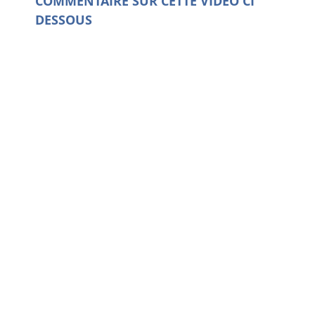
COMMENTAIRE SUR CETTE VIDEO CI
DESSOUS