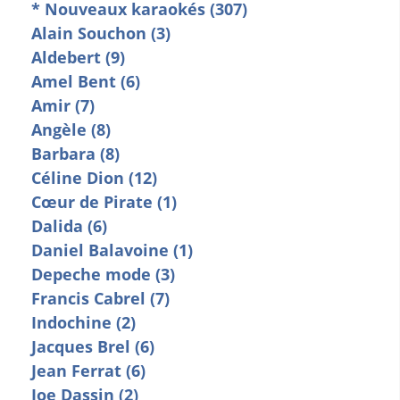
* Nouveaux karaokés (307)
Alain Souchon (3)
Aldebert (9)
Amel Bent (6)
Amir (7)
Angèle (8)
Barbara (8)
Céline Dion (12)
Cœur de Pirate (1)
Dalida (6)
Daniel Balavoine (1)
Depeche mode (3)
Francis Cabrel (7)
Indochine (2)
Jacques Brel (6)
Jean Ferrat (6)
Joe Dassin (2)