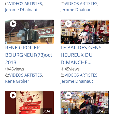
VIDEOS ARTISTES
,
VIDEOS ARTISTES
,
Jerome Dhainaut
Jerome Dhainaut
4:41
27:45
RENE GROLIER
LE BAL DES GENS
BOURGNEUF(73)oct
HEUREUX DU
2013
DIMANCHE...
45
views
45
views
VIDEOS ARTISTES
,
VIDEOS ARTISTES
,
René Grolier
Jerome Dhainaut
3:34
59:43