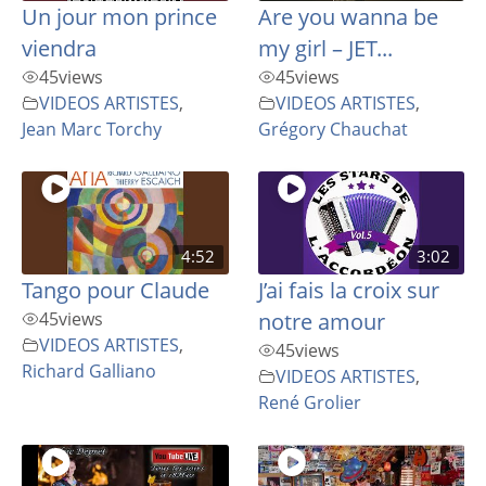
Un jour mon prince
Are you wanna be
viendra
my girl – JET...
45
views
45
views
VIDEOS ARTISTES
,
VIDEOS ARTISTES
,
Jean Marc Torchy
Grégory Chauchat
4:52
3:02
Tango pour Claude
J’ai fais la croix sur
45
views
notre amour
VIDEOS ARTISTES
,
45
views
Richard Galliano
VIDEOS ARTISTES
,
René Grolier