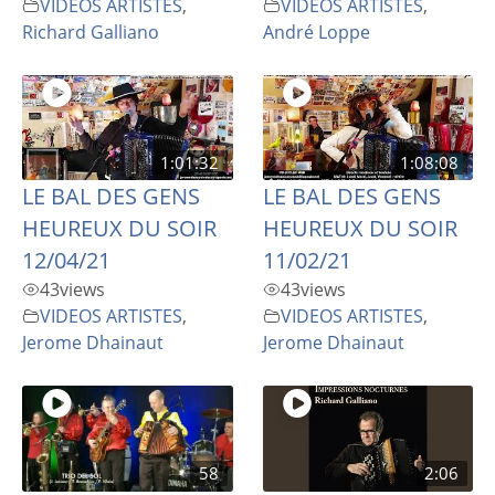
VIDEOS ARTISTES
,
VIDEOS ARTISTES
,
Richard Galliano
André Loppe
1:01:32
1:08:08
LE BAL DES GENS
LE BAL DES GENS
HEUREUX DU SOIR
HEUREUX DU SOIR
12/04/21
11/02/21
43
views
43
views
VIDEOS ARTISTES
,
VIDEOS ARTISTES
,
Jerome Dhainaut
Jerome Dhainaut
58
2:06