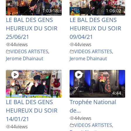
1:03:18
1:06:02
LE BAL DES GENS
LE BAL DES GENS
HEUREUX DU SOIR
HEUREUX DU SOIR
25/06/21
09/04/21
44
views
44
views
VIDEOS ARTISTES
,
VIDEOS ARTISTES
,
Jerome Dhainaut
Jerome Dhainaut
17
4:44
LE BAL DES GENS
Trophée National
HEUREUX DU SOIR
de...
14/01/21
44
views
VIDEOS ARTISTES
,
44
views