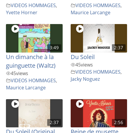
VIDEOS HOMMAGES
,
VIDEOS HOMMAGES
,
Yvette Horner
Maurice Larcange
3:49
2:37
Un dimanche à la
Du Soleil
guinguette (Waltz)
45
views
VIDEOS HOMMAGES
,
45
views
Jacky Noguez
VIDEOS HOMMAGES
,
Maurice Larcange
2:37
2:56
Du Soleil (Original
Reine de musette