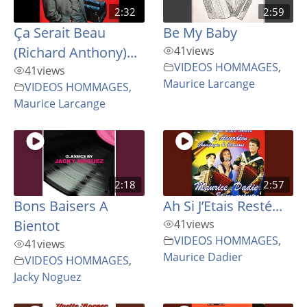
2:32
2:59
Ça Serait Beau
Be My Baby
(Richard Anthony)...
41
views
VIDEOS HOMMAGES
,
41
views
Maurice Larcange
VIDEOS HOMMAGES
,
Maurice Larcange
2:18
2:57
Bons Baisers A
Ah Si J’Etais Resté...
Bientot
41
views
VIDEOS HOMMAGES
,
41
views
Maurice Dadier
VIDEOS HOMMAGES
,
Jacky Noguez