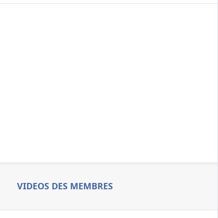
VIDEOS DES MEMBRES