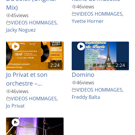
Mix)
46
views
VIDEOS HOMMAGES
,
45
views
Yvette Horner
VIDEOS HOMMAGES
,
Jacky Noguez
2:24
2:24
Jo Privat et son
Domino
orchestre –...
46
views
VIDEOS HOMMAGES
,
46
views
Freddy Balta
VIDEOS HOMMAGES
,
Jo Privat