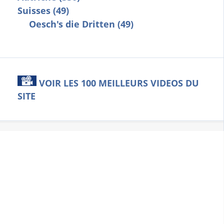
Suisses (49)
Oesch's die Dritten (49)
VOIR LES 100 MEILLEURS VIDEOS DU
SITE