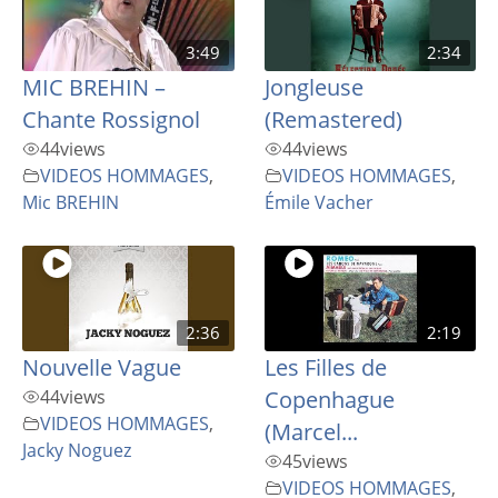
3:49
2:34
MIC BREHIN –
Jongleuse
Chante Rossignol
(Remastered)
44
views
44
views
VIDEOS HOMMAGES
,
VIDEOS HOMMAGES
,
Mic BREHIN
Émile Vacher
2:36
2:19
Nouvelle Vague
Les Filles de
44
views
Copenhague
VIDEOS HOMMAGES
,
(Marcel...
Jacky Noguez
45
views
VIDEOS HOMMAGES
,