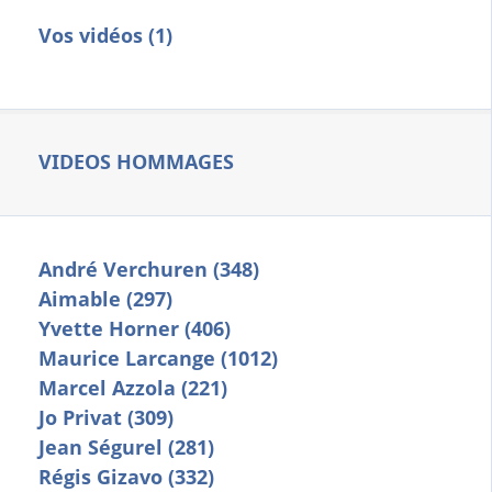
Vos vidéos (1)
VIDEOS HOMMAGES
André Verchuren (348)
Aimable (297)
Yvette Horner (406)
Maurice Larcange (1012)
Marcel Azzola (221)
Jo Privat (309)
Jean Ségurel (281)
Régis Gizavo (332)