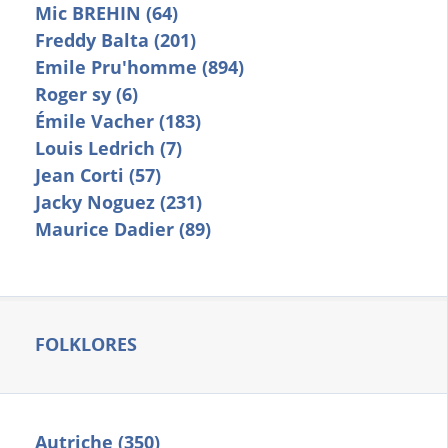
Mic BREHIN (64)
Freddy Balta (201)
Emile Pru'homme (894)
Roger sy (6)
Émile Vacher (183)
Louis Ledrich (7)
Jean Corti (57)
Jacky Noguez (231)
Maurice Dadier (89)
FOLKLORES
Autriche (350)