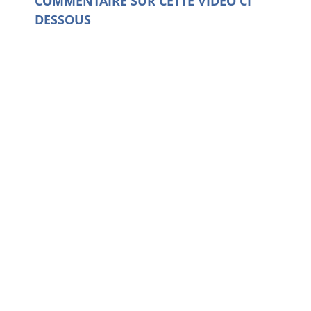
COMMENTAIRE SUR CETTE VIDEO CI
DESSOUS