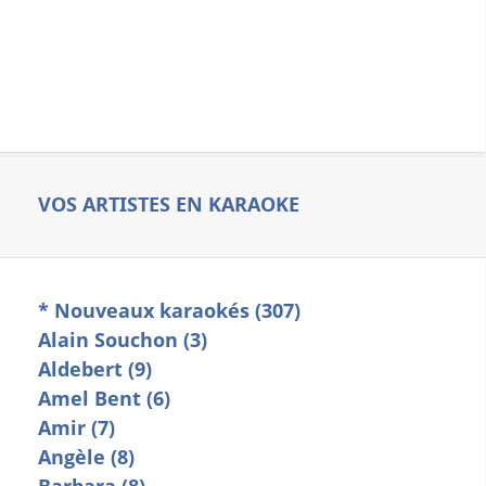
VOS ARTISTES EN KARAOKE
* Nouveaux karaokés (307)
Alain Souchon (3)
Aldebert (9)
Amel Bent (6)
Amir (7)
Angèle (8)