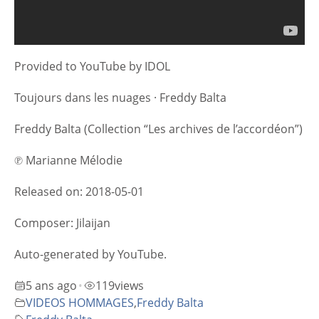
Provided to YouTube by IDOL
Toujours dans les nuages · Freddy Balta
Freddy Balta (Collection “Les archives de l’accordéon”)
℗ Marianne Mélodie
Released on: 2018-05-01
Composer: Jilaijan
Auto-generated by YouTube.
5 ans ago
119
views
•
VIDEOS HOMMAGES
,
Freddy Balta