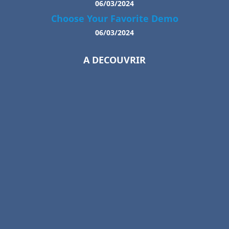
06/03/2024
Choose Your Favorite Demo
06/03/2024
A DECOUVRIR