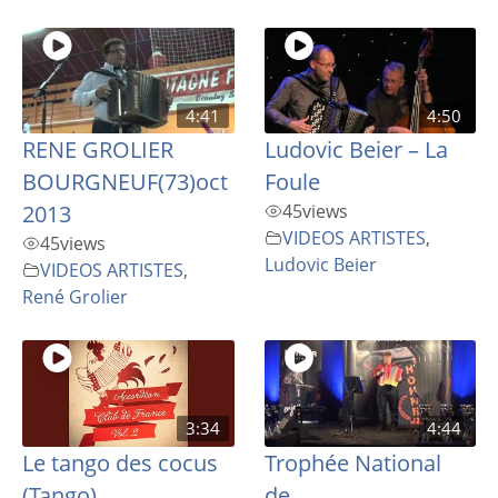
4:41
4:50
RENE GROLIER
Ludovic Beier – La
BOURGNEUF(73)oct
Foule
2013
45
views
VIDEOS ARTISTES
,
45
views
Ludovic Beier
VIDEOS ARTISTES
,
René Grolier
3:34
4:44
Le tango des cocus
Trophée National
(Tango)
de...