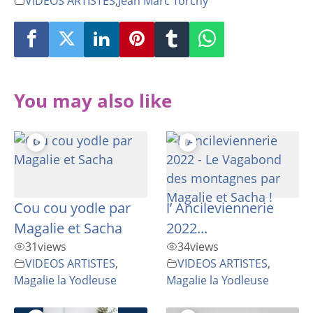
VIDEOS ARTISTES
,
Jean Marc Torchy
You may also like
Cou cou yodle par
l’ Ancileviennerie
Magalie et Sacha
2022...
31
views
34
views
VIDEOS ARTISTES
,
VIDEOS ARTISTES
,
Magalie la Yodleuse
Magalie la Yodleuse