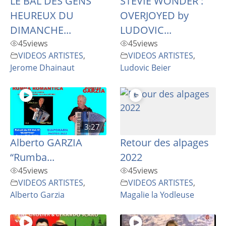
LE BAL DES GENS
STEVIE WONDER :
HEUREUX DU
OVERJOYED by
DIMANCHE...
LUDOVIC...
45
views
45
views
VIDEOS ARTISTES
,
VIDEOS ARTISTES
,
Jerome Dhainaut
Ludovic Beier
3:27
Alberto GARZIA
Retour des alpages
“Rumba...
2022
45
views
45
views
VIDEOS ARTISTES
,
VIDEOS ARTISTES
,
Alberto Garzia
Magalie la Yodleuse