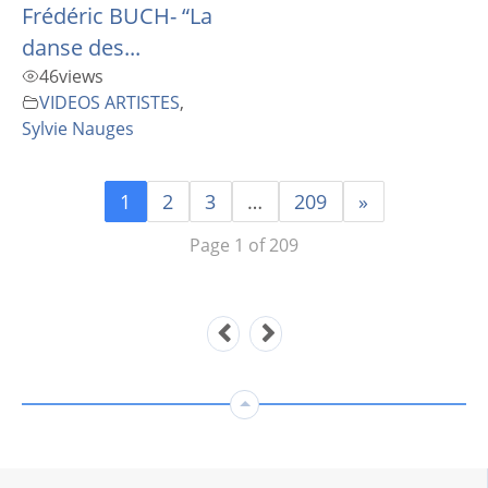
Frédéric BUCH- “La
danse des...
46
views
VIDEOS ARTISTES
,
Sylvie Nauges
1
2
3
…
209
»
Page 1 of 209