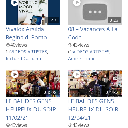
1:47
3:23
Vivaldi: Arsilda
08 – Vacances A La
Regina di Ponto...
Coda...
40
views
43
views
VIDEOS ARTISTES
,
VIDEOS ARTISTES
,
Richard Galliano
André Loppe
1:08:08
1:01:32
LE BAL DES GENS
LE BAL DES GENS
HEUREUX DU SOIR
HEUREUX DU SOIR
11/02/21
12/04/21
43
views
43
views