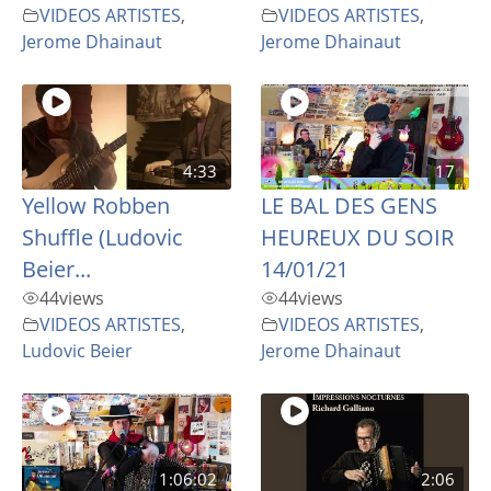
VIDEOS ARTISTES
,
VIDEOS ARTISTES
,
Jerome Dhainaut
Jerome Dhainaut
4:33
17
Yellow Robben
LE BAL DES GENS
Shuffle (Ludovic
HEUREUX DU SOIR
Beier...
14/01/21
44
views
44
views
VIDEOS ARTISTES
,
VIDEOS ARTISTES
,
Ludovic Beier
Jerome Dhainaut
1:06:02
2:06