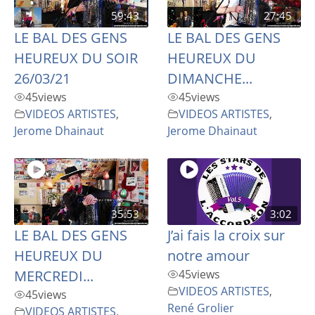
59:43
27:45
LE BAL DES GENS
LE BAL DES GENS
HEUREUX DU SOIR
HEUREUX DU
26/03/21
DIMANCHE...
45
views
45
views
VIDEOS ARTISTES
,
VIDEOS ARTISTES
,
Jerome Dhainaut
Jerome Dhainaut
35:53
3:02
LE BAL DES GENS
J’ai fais la croix sur
HEUREUX DU
notre amour
MERCREDI...
45
views
VIDEOS ARTISTES
,
45
views
René Grolier
VIDEOS ARTISTES
,