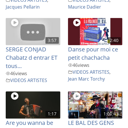
Jacques Pellarin
Maurice Dadier
3:57
2:40
SERGE CONJAD
Danse pour moi ce
Chabatz d entrar ET
petit chachacha
tous...
46
views
VIDEOS ARTISTES
,
46
views
Jean Marc Torchy
VIDEOS ARTISTES
1:17
1:01:43
Are you wanna be
LE BAL DES GENS