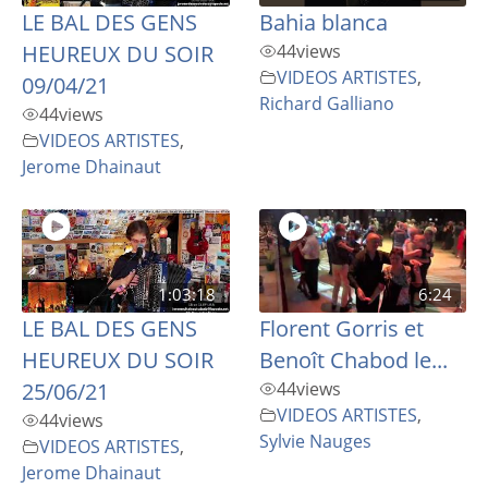
LE BAL DES GENS
Bahia blanca
HEUREUX DU SOIR
44
views
VIDEOS ARTISTES
,
09/04/21
Richard Galliano
44
views
VIDEOS ARTISTES
,
Jerome Dhainaut
1:03:18
6:24
LE BAL DES GENS
Florent Gorris et
HEUREUX DU SOIR
Benoît Chabod le...
25/06/21
44
views
VIDEOS ARTISTES
,
44
views
Sylvie Nauges
VIDEOS ARTISTES
,
Jerome Dhainaut