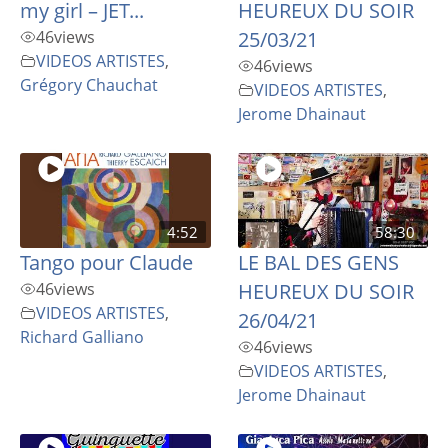
my girl – JET...
HEUREUX DU SOIR
46
views
25/03/21
VIDEOS ARTISTES
,
46
views
Grégory Chauchat
VIDEOS ARTISTES
,
Jerome Dhainaut
4:52
58:30
Tango pour Claude
LE BAL DES GENS
46
views
HEUREUX DU SOIR
VIDEOS ARTISTES
,
26/04/21
Richard Galliano
46
views
VIDEOS ARTISTES
,
Jerome Dhainaut