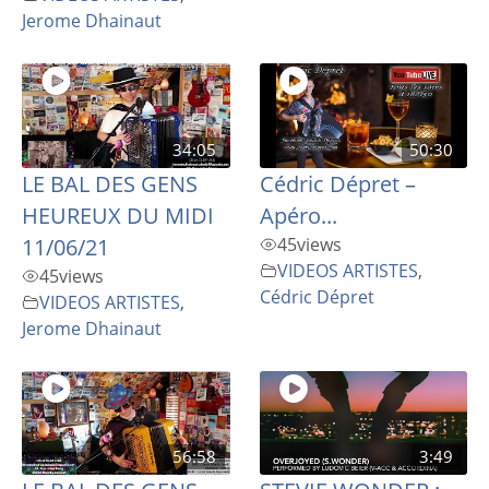
Jerome Dhainaut
34:05
50:30
LE BAL DES GENS
Cédric Dépret –
HEUREUX DU MIDI
Apéro...
11/06/21
45
views
VIDEOS ARTISTES
,
45
views
Cédric Dépret
VIDEOS ARTISTES
,
Jerome Dhainaut
56:58
3:49