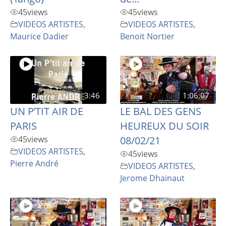
45
views
45
views
VIDEOS ARTISTES
,
VIDEOS ARTISTES
,
Maurice Dadier
Benoit Nortier
3:46
1:06:07
UN P’TIT AIR DE
LE BAL DES GENS
PARIS
HEUREUX DU SOIR
45
views
08/02/21
VIDEOS ARTISTES
,
45
views
Pierre André
VIDEOS ARTISTES
,
Jerome Dhainaut