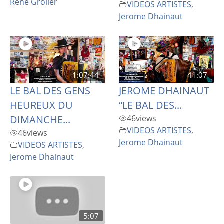
René Grolier
VIDEOS ARTISTES
,
Jerome Dhainaut
1:07:44
41:07
LE BAL DES GENS
JEROME DHAINAUT
HEUREUX DU
“LE BAL DES...
DIMANCHE...
46
views
VIDEOS ARTISTES
,
46
views
Jerome Dhainaut
VIDEOS ARTISTES
,
Jerome Dhainaut
5:07