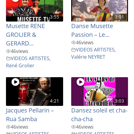
3:55
3:01
Musette RENE
Danse Musette
GROLIER &
Passion – Le...
GERARD...
46
views
VIDEOS ARTISTES
,
46
views
Valérie NEYRET
VIDEOS ARTISTES
,
René Grolier
4:21
3:03
Jacques Pellarin –
Dansez soleil et cha-
Rua Samba
cha-cha
46
views
46
views
VIDEOS ARTISTES
,
VIDEOS ARTISTES
,