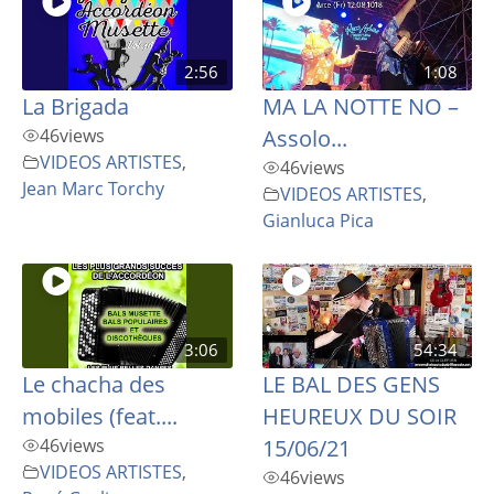
2:56
1:08
La Brigada
MA LA NOTTE NO –
46
views
Assolo...
VIDEOS ARTISTES
,
46
views
Jean Marc Torchy
VIDEOS ARTISTES
,
Gianluca Pica
3:06
54:34
Le chacha des
LE BAL DES GENS
mobiles (feat....
HEUREUX DU SOIR
46
views
15/06/21
VIDEOS ARTISTES
,
46
views