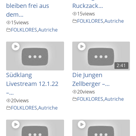
bleiben frei aus
Ruckzack...
dem...
15
views
FOLKLORES
,
Autriche
15
views
FOLKLORES
,
Autriche
2:41
Südklang
Die Jungen
Livestream 12.1.22
Zellberger –...
–...
20
views
FOLKLORES
,
Autriche
20
views
FOLKLORES
,
Autriche