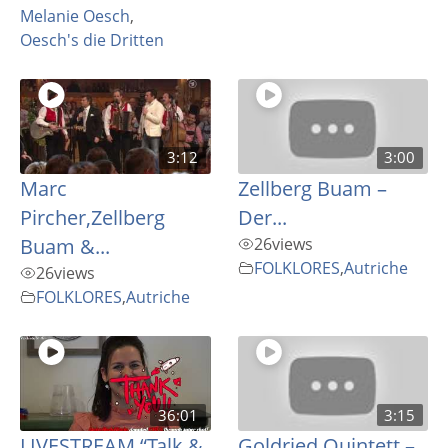
Melanie Oesch
,
Oesch's die Dritten
3:12
3:00
Marc
Zellberg Buam –
Pircher,Zellberg
Der...
Buam &...
26
views
FOLKLORES
,
Autriche
26
views
FOLKLORES
,
Autriche
36:01
3:15
LIVESTREAM “Talk &
Goldried Quintett –