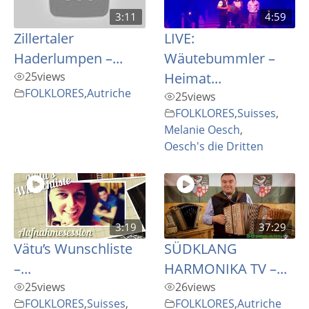
3:11
4:59
Zillertaler
LIVE:
Haderlumpen –...
Wäutebummler –
25
views
Heimat...
FOLKLORES
,
Autriche
25
views
FOLKLORES
,
Suisses
,
Melanie Oesch
,
Oesch's die Dritten
3:19
37:29
Vätu’s Wunschliste
SÜDKLANG
–...
HARMONIKA TV –...
25
views
26
views
FOLKLORES
,
Suisses
,
FOLKLORES
,
Autriche