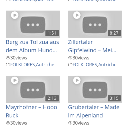
1:51
8:27
Berg zua Tol zua aus
Zillertaler
dem Album Hund...
Gipfelwind – Mei...
30
views
30
views
FOLKLORES
,
Autriche
FOLKLORES
,
Autriche
2:13
3:15
Mayrhofner – Hooo
Grubertaler – Made
Ruck
im Alpenland
30
views
30
views