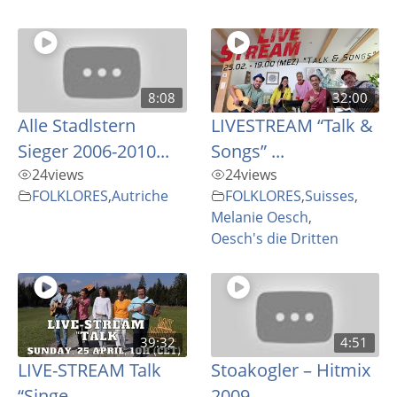
8:08
32:00
Alle Stadlstern
LIVESTREAM “Talk &
Sieger 2006-2010...
Songs” ...
24
views
24
views
FOLKLORES
,
Autriche
FOLKLORES
,
Suisses
,
Melanie Oesch
,
Oesch's die Dritten
39:32
4:51
LIVE-STREAM Talk
Stoakogler – Hitmix
“Singe,...
2009