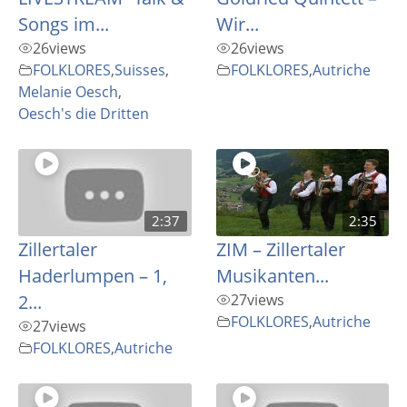
Songs im...
Wir...
26
views
26
views
FOLKLORES
,
Suisses
,
FOLKLORES
,
Autriche
Melanie Oesch
,
Oesch's die Dritten
2:37
2:35
Zillertaler
ZIM – Zillertaler
Haderlumpen – 1,
Musikanten...
2...
27
views
FOLKLORES
,
Autriche
27
views
FOLKLORES
,
Autriche