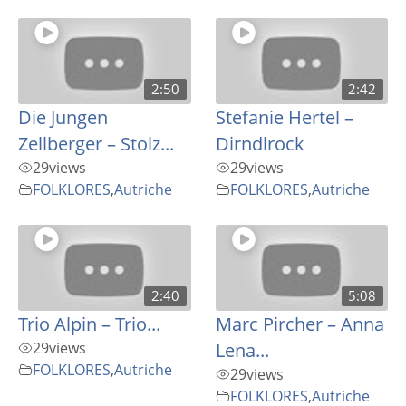
2:50
2:42
Die Jungen
Stefanie Hertel –
Zellberger – Stolz...
Dirndlrock
29
views
29
views
FOLKLORES
,
Autriche
FOLKLORES
,
Autriche
2:40
5:08
Trio Alpin – Trio...
Marc Pircher – Anna
29
views
Lena...
FOLKLORES
,
Autriche
29
views
FOLKLORES
,
Autriche