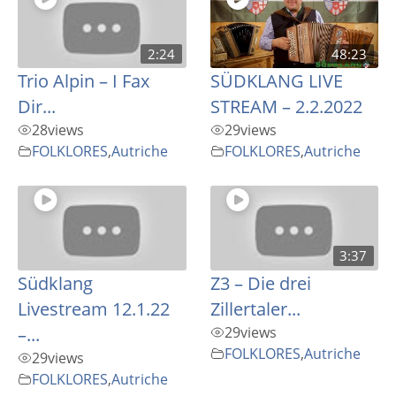
2:24
48:23
Trio Alpin – I Fax
SÜDKLANG LIVE
Dir...
STREAM – 2.2.2022
28
views
29
views
FOLKLORES
,
Autriche
FOLKLORES
,
Autriche
3:37
Südklang
Z3 – Die drei
Livestream 12.1.22
Zillertaler...
–...
29
views
FOLKLORES
,
Autriche
29
views
FOLKLORES
,
Autriche