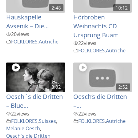
2:48
10:12
Hauskapelle
Hörbroben
Avsenik – Die...
Weihnachts CD
20
views
Ursprung Buam
FOLKLORES
,
Autriche
22
views
FOLKLORES
,
Autriche
3:02
2:52
Oesch´s die Dritten
Oesch’s die Dritten
– Blue...
–...
22
views
22
views
FOLKLORES
,
Suisses
,
FOLKLORES
,
Autriche
Melanie Oesch
,
Oesch's die Dritten