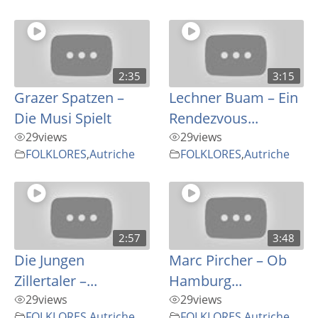
2:35
3:15
Grazer Spatzen –
Lechner Buam – Ein
Die Musi Spielt
Rendezvous...
29
views
29
views
FOLKLORES
,
Autriche
FOLKLORES
,
Autriche
2:57
3:48
Die Jungen
Marc Pircher – Ob
Zillertaler –...
Hamburg...
29
views
29
views
FOLKLORES
,
Autriche
FOLKLORES
,
Autriche