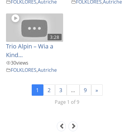
FOLKLORES
,
Autriche
FOLKLORES
,
Autriche
3:28
Trio Alpin – Wia a
Kind...
30
views
FOLKLORES
,
Autriche
1
2
3
…
9
»
Page 1 of 9