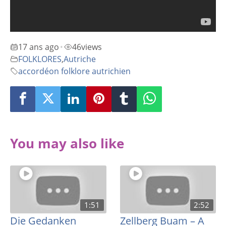
17 ans ago
46
views
•
FOLKLORES
,
Autriche
accordéon folklore autrichien
You may also like
1:51
2:52
Die Gedanken
Zellberg Buam – A