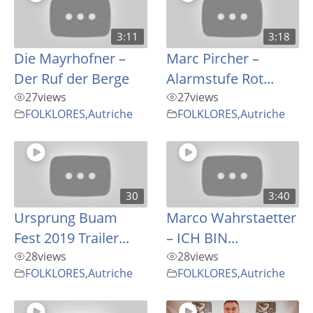
3:11
3:18
Die Mayrhofner –
Marc Pircher –
Der Ruf der Berge
Alarmstufe Rot...
27
views
27
views
FOLKLORES
,
Autriche
FOLKLORES
,
Autriche
30
3:40
Ursprung Buam
Marco Wahrstaetter
Fest 2019 Trailer...
– ICH BIN...
28
views
28
views
FOLKLORES
,
Autriche
FOLKLORES
,
Autriche