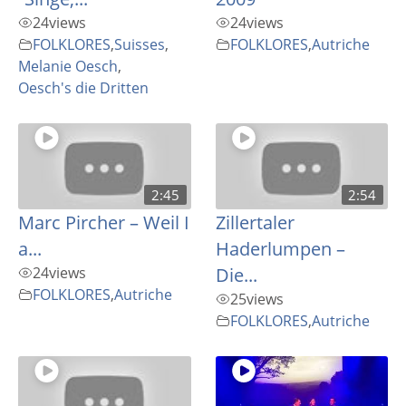
24
views
24
views
FOLKLORES
,
Suisses
,
FOLKLORES
,
Autriche
Melanie Oesch
,
Oesch's die Dritten
2:45
2:54
Marc Pircher – Weil I
Zillertaler
a...
Haderlumpen –
24
views
Die...
FOLKLORES
,
Autriche
25
views
FOLKLORES
,
Autriche