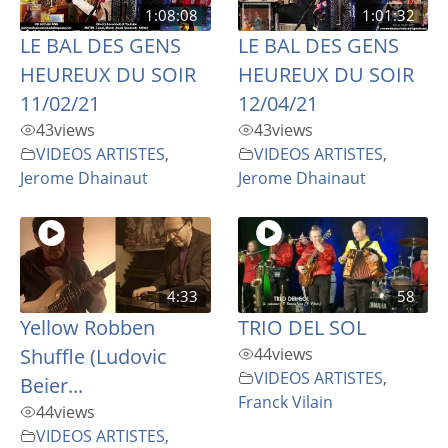
1:08:08
1:01:32
LE BAL DES GENS
LE BAL DES GENS
HEUREUX DU SOIR
HEUREUX DU SOIR
11/02/21
12/04/21
43
views
43
views
VIDEOS ARTISTES
,
VIDEOS ARTISTES
,
Jerome Dhainaut
Jerome Dhainaut
4:33
58
Yellow Robben
TRIO DEL SOL
Shuffle (Ludovic
44
views
VIDEOS ARTISTES
,
Beier...
Franck Vilain
44
views
VIDEOS ARTISTES
,