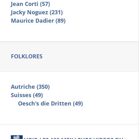
Jean Corti (57)
Jacky Noguez (231)
Maurice Dadier (89)
FOLKLORES
Autriche (350)
Suisses (49)
Oesch's die Dritten (49)