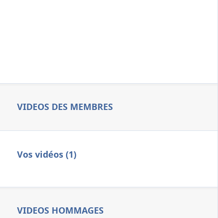
VIDEOS DES MEMBRES
Vos vidéos (1)
VIDEOS HOMMAGES