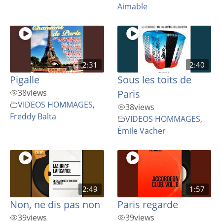
Aimable
2:31
2:40
Pigalle
Sous les toits de
38
views
Paris
VIDEOS HOMMAGES
,
38
views
Freddy Balta
VIDEOS HOMMAGES
,
Émile Vacher
2:49
1:57
Non, ne dis pas non
Paris regarde
39
views
39
views