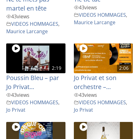
martel en tête
43
views
VIDEOS HOMMAGES
,
43
views
Maurice Larcange
VIDEOS HOMMAGES
,
Maurice Larcange
2:19
2:06
Poussin Bleu – par
Jo Privat et son
Jo Privat...
orchestre –...
43
views
43
views
VIDEOS HOMMAGES
,
VIDEOS HOMMAGES
,
Jo Privat
Jo Privat