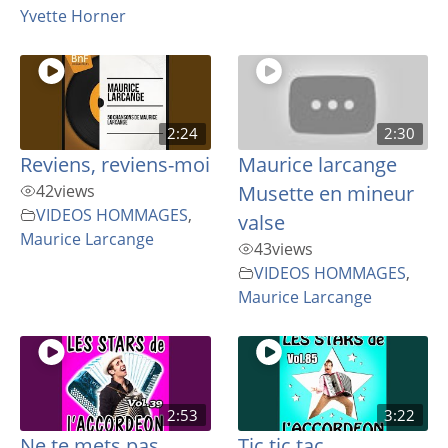
Yvette Horner
2:24
2:30
Reviens, reviens-moi
Maurice larcange
42
views
Musette en mineur
VIDEOS HOMMAGES
,
valse
Maurice Larcange
43
views
VIDEOS HOMMAGES
,
Maurice Larcange
2:53
3:22
Ne te mets pas
Tic tic tac