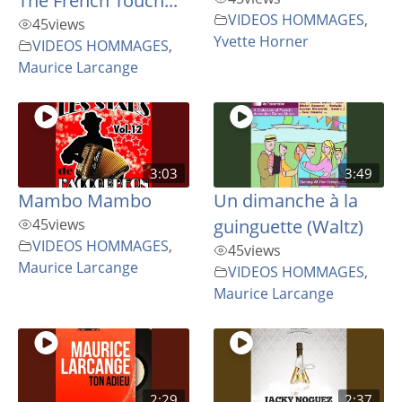
The French Touch...
VIDEOS HOMMAGES
,
45
views
Yvette Horner
VIDEOS HOMMAGES
,
Maurice Larcange
3:03
3:49
Mambo Mambo
Un dimanche à la
45
views
guinguette (Waltz)
VIDEOS HOMMAGES
,
45
views
Maurice Larcange
VIDEOS HOMMAGES
,
Maurice Larcange
2:29
2:37