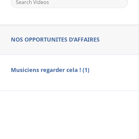
NOS OPPORTUNITES D’AFFAIRES
Musiciens regarder cela ! (1)