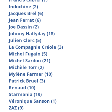
Indochine (2)
Jacques Brel (6)
Jean Ferrat (6)
Joe Dassin (2)
Johnny Hallyday (18)
Julien Clerc (5)
La Compagnie Créole (3)
Michel Fugain (5)
Michel Sardou (21)
Michèle Torr (2)
Mylène Farmer (10)
Patrick Bruel (3)
Renaud (10)
Starmania (19)
Véronique Sanson (1)
ZAZ (9)