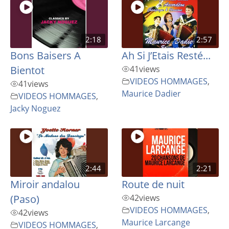
2:18
2:57
Bons Baisers A
Ah Si J’Etais Resté...
Bientot
41
views
VIDEOS HOMMAGES
,
41
views
Maurice Dadier
VIDEOS HOMMAGES
,
Jacky Noguez
2:44
2:21
Miroir andalou
Route de nuit
(Paso)
42
views
VIDEOS HOMMAGES
,
42
views
Maurice Larcange
VIDEOS HOMMAGES
,