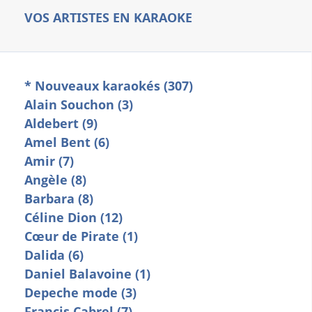
VOS ARTISTES EN KARAOKE
* Nouveaux karaokés (307)
Alain Souchon (3)
Aldebert (9)
Amel Bent (6)
Amir (7)
Angèle (8)
Barbara (8)
Céline Dion (12)
Cœur de Pirate (1)
Dalida (6)
Daniel Balavoine (1)
Depeche mode (3)
Francis Cabrel (7)