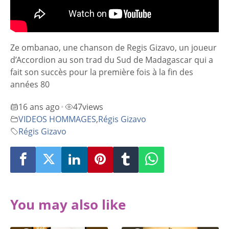
Ze ombanao, une chanson de Regis Gizavo, un joueur
d’Accordion au son trad du Sud de Madagascar qui a
fait son succès pour la première fois à la fin des
années 80
16 ans ago
47
views
•
VIDEOS HOMMAGES
,
Régis Gizavo
Régis Gizavo
You may also like