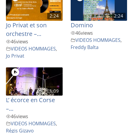
2:24
2:24
Jo Privat et son
Domino
orchestre –...
46
views
VIDEOS HOMMAGES
,
46
views
Freddy Balta
VIDEOS HOMMAGES
,
Jo Privat
1:09
L’ écorce en Corse
–...
46
views
VIDEOS HOMMAGES
,
Régis Gizavo