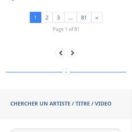
1
2
3
…
81
»
Page 1 of 81
CHERCHER UN ARTISTE / TITRE / VIDEO