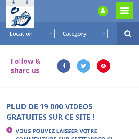
Location
Category
Follow &
share us
PLUD DE 19 000 VIDEOS
GRATUITES SUR CE SITE !
VOUS POUVEZ LAISSER VOTRE