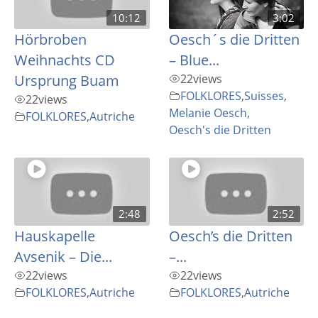
10:12
3:02
Hörbroben
Oesch´s die Dritten
Weihnachts CD
– Blue...
Ursprung Buam
22
views
FOLKLORES
,
Suisses
,
22
views
Melanie Oesch
,
FOLKLORES
,
Autriche
Oesch's die Dritten
2:48
2:52
Hauskapelle
Oesch’s die Dritten
Avsenik – Die...
–...
22
views
22
views
FOLKLORES
,
Autriche
FOLKLORES
,
Autriche