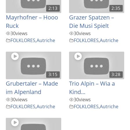
2:13
2:35
Mayrhofner – Hooo
Grazer Spatzen –
Ruck
Die Musi Spielt
30
views
30
views
FOLKLORES
,
Autriche
FOLKLORES
,
Autriche
3:15
3:28
Grubertaler – Made
Trio Alpin – Wia a
im Alpenland
Kind...
30
views
30
views
FOLKLORES
,
Autriche
FOLKLORES
,
Autriche