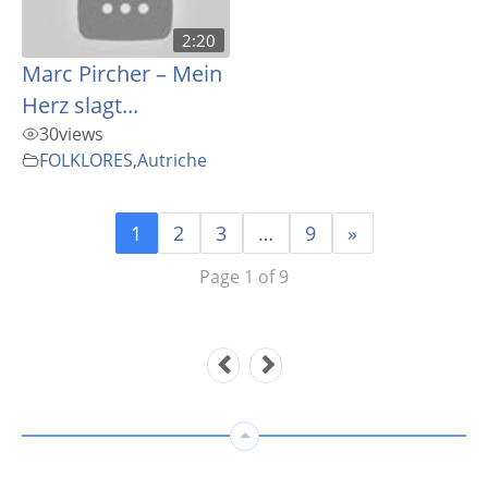
2:20
Marc Pircher – Mein
Herz slagt...
30
views
FOLKLORES
,
Autriche
1
2
3
…
9
»
Page 1 of 9