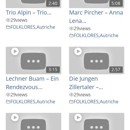
2:40
5:08
Trio Alpin – Trio...
Marc Pircher – Anna
29
views
Lena...
FOLKLORES
,
Autriche
29
views
FOLKLORES
,
Autriche
3:15
2:57
Lechner Buam – Ein
Die Jungen
Rendezvous...
Zillertaler –...
29
views
29
views
FOLKLORES
,
Autriche
FOLKLORES
,
Autriche