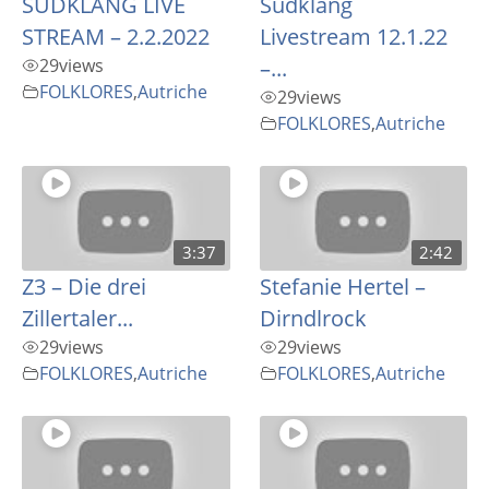
SÜDKLANG LIVE
Südklang
STREAM – 2.2.2022
Livestream 12.1.22
29
views
–...
FOLKLORES
,
Autriche
29
views
FOLKLORES
,
Autriche
3:37
2:42
Z3 – Die drei
Stefanie Hertel –
Zillertaler...
Dirndlrock
29
views
29
views
FOLKLORES
,
Autriche
FOLKLORES
,
Autriche