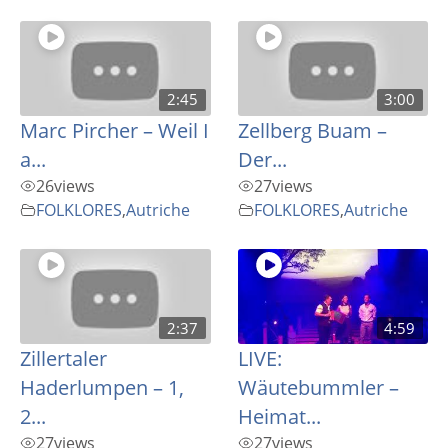
2:45
3:00
Marc Pircher – Weil I
Zellberg Buam –
a...
Der...
26
views
27
views
FOLKLORES
,
Autriche
FOLKLORES
,
Autriche
2:37
4:59
Zillertaler
LIVE:
Haderlumpen – 1,
Wäutebummler –
2...
Heimat...
27
views
27
views