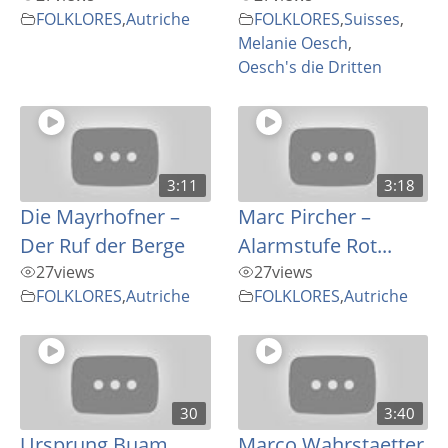
FOLKLORES
,
Autriche
FOLKLORES
,
Suisses
,
Melanie Oesch
,
Oesch's die Dritten
3:11
3:18
Die Mayrhofner –
Marc Pircher –
Der Ruf der Berge
Alarmstufe Rot...
27
views
27
views
FOLKLORES
,
Autriche
FOLKLORES
,
Autriche
30
3:40
Ursprung Buam
Marco Wahrstaetter