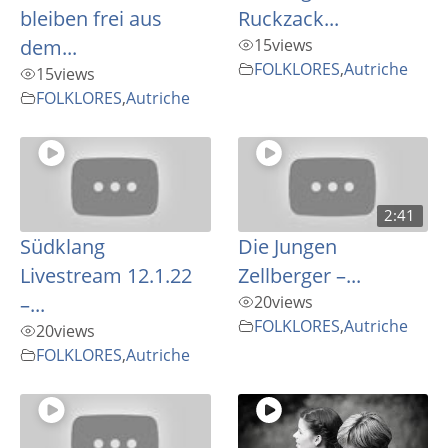
bleiben frei aus
Ruckzack...
dem...
15
views
FOLKLORES
,
Autriche
15
views
FOLKLORES
,
Autriche
2:41
Südklang
Die Jungen
Livestream 12.1.22
Zellberger –...
–...
20
views
FOLKLORES
,
Autriche
20
views
FOLKLORES
,
Autriche