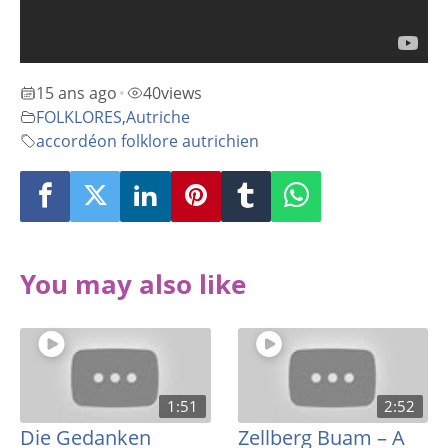
15 ans ago
40
views
•
FOLKLORES
,
Autriche
accordéon folklore autrichien
You may also like
1:51
2:52
Die Gedanken
Zellberg Buam – A