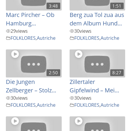
3:48
1:51
Marc Pircher – Ob
Berg zua Tol zua aus
Hamburg...
dem Album Hund...
29
views
30
views
FOLKLORES
,
Autriche
FOLKLORES
,
Autriche
2:50
8:27
Die Jungen
Zillertaler
Zellberger – Stolz...
Gipfelwind – Mei...
30
views
30
views
FOLKLORES
,
Autriche
FOLKLORES
,
Autriche