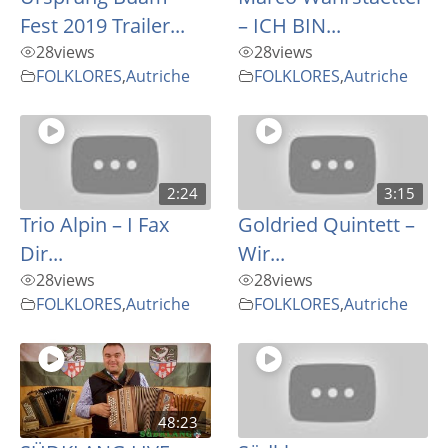
Fest 2019 Trailer...
– ICH BIN...
28
views
28
views
FOLKLORES
,
Autriche
FOLKLORES
,
Autriche
2:24
3:15
Trio Alpin – I Fax
Goldried Quintett –
Dir...
Wir...
28
views
28
views
FOLKLORES
,
Autriche
FOLKLORES
,
Autriche
48:23