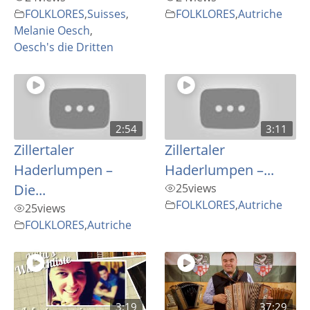
FOLKLORES
,
Suisses
,
FOLKLORES
,
Autriche
Melanie Oesch
,
Oesch's die Dritten
2:54
3:11
Zillertaler
Zillertaler
Haderlumpen –
Haderlumpen –...
Die...
25
views
FOLKLORES
,
Autriche
25
views
FOLKLORES
,
Autriche
3:19
37:29