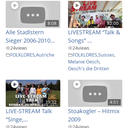
8:08
32:00
Alle Stadlstern
LIVESTREAM “Talk &
Sieger 2006-2010...
Songs” ...
24
views
24
views
FOLKLORES
,
Autriche
FOLKLORES
,
Suisses
,
Melanie Oesch
,
Oesch's die Dritten
39:32
4:51
LIVE-STREAM Talk
Stoakogler – Hitmix
“Singe,...
2009
24
views
24
views