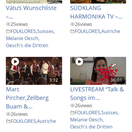
Vätu’s Wunschliste
SÜDKLANG
–...
HARMONIKA TV –...
25
views
26
views
FOLKLORES
,
Suisses
,
FOLKLORES
,
Autriche
Melanie Oesch
,
Oesch's die Dritten
3:12
36:01
Marc
LIVESTREAM “Talk &
Pircher,Zellberg
Songs im...
Buam &...
26
views
FOLKLORES
,
Suisses
,
26
views
Melanie Oesch
,
FOLKLORES
,
Autriche
Oesch's die Dritten