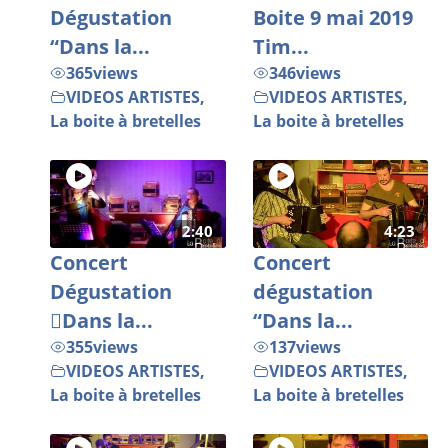
Dégustation
Boite 9 mai 2019
“Dans la...
Tim...
365
views
346
views
VIDEOS ARTISTES
,
VIDEOS ARTISTES
,
La boite à bretelles
La boite à bretelles
2:40
4:23
Concert
Concert
Dégustation
dégustation
Dans la...
“Dans la...
355
views
137
views
VIDEOS ARTISTES
,
VIDEOS ARTISTES
,
La boite à bretelles
La boite à bretelles