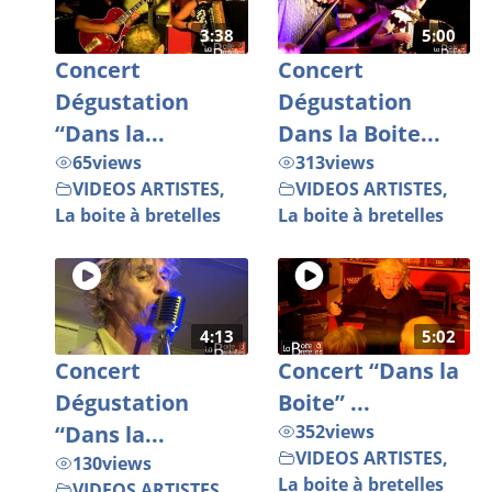
3:38
5:00
Concert
Concert
Dégustation
Dégustation
“Dans la...
Dans la Boite...
65
views
313
views
VIDEOS ARTISTES
,
VIDEOS ARTISTES
,
La boite à bretelles
La boite à bretelles
4:13
5:02
Concert
Concert “Dans la
Dégustation
Boite” ...
“Dans la...
352
views
VIDEOS ARTISTES
,
130
views
La boite à bretelles
VIDEOS ARTISTES
,