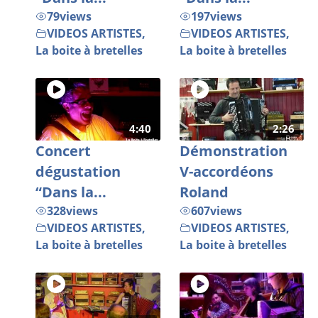
79
views
197
views
VIDEOS ARTISTES
,
VIDEOS ARTISTES
,
La boite à bretelles
La boite à bretelles
4:40
2:26
Concert
Démonstration
dégustation
V-accordéons
“Dans la...
Roland
328
views
607
views
VIDEOS ARTISTES
,
VIDEOS ARTISTES
,
La boite à bretelles
La boite à bretelles