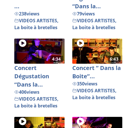
...
“Dans la...
238
views
79
views
VIDEOS ARTISTES
,
VIDEOS ARTISTES
,
La boite à bretelles
La boite à bretelles
4:34
6:43
Concert
Concert ” Dans la
Dégustation
Boite”...
“Dans la...
350
views
VIDEOS ARTISTES
,
406
views
La boite à bretelles
VIDEOS ARTISTES
,
La boite à bretelles