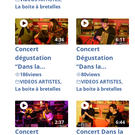
La boite à bretelles
4:36
6:11
Concert
Concert
dégustation
Dégustation
“Dans la...
“Dans la...
186
views
80
views
VIDEOS ARTISTES
,
VIDEOS ARTISTES
,
La boite à bretelles
La boite à bretelles
2:37
6:44
Concert
Concert Dans la