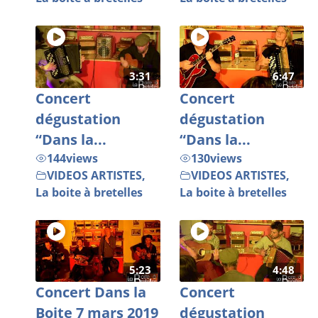
3:31
6:47
Concert
Concert
dégustation
dégustation
“Dans la...
“Dans la...
144
views
130
views
VIDEOS ARTISTES
,
VIDEOS ARTISTES
,
La boite à bretelles
La boite à bretelles
5:23
4:48
Concert Dans la
Concert
Boite 7 mars 2019
dégustation