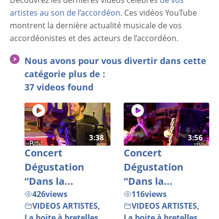
Découvrez les dernières vidéos célèbres
de vos
artistes au son de l’accordéon
. Ces vidéos YouTube
montrent la dernière actualité musicale de vos
accordéonistes et des acteurs de l’accordéon.
Nous avons pour vous divertir dans cette
catégorie plus de :
37 videos found
3:38
3:56
Concert
Concert
Dégustation
Dégustation
“Dans la...
“Dans la...
426
views
116
views
VIDEOS ARTISTES
,
VIDEOS ARTISTES
,
La boite à bretelles
La boite à bretelles