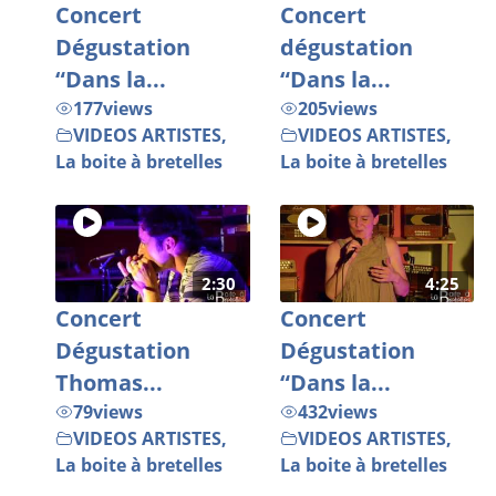
Concert
Concert
Dégustation
dégustation
“Dans la...
“Dans la...
177
views
205
views
VIDEOS ARTISTES
,
VIDEOS ARTISTES
,
La boite à bretelles
La boite à bretelles
2:30
4:25
Concert
Concert
Dégustation
Dégustation
Thomas...
“Dans la...
79
views
432
views
VIDEOS ARTISTES
,
VIDEOS ARTISTES
,
La boite à bretelles
La boite à bretelles