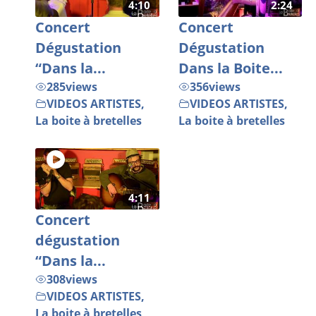
4:10
2:24
Concert
Concert
Dégustation
Dégustation
“Dans la...
Dans la Boite...
285
views
356
views
VIDEOS ARTISTES
,
VIDEOS ARTISTES
,
La boite à bretelles
La boite à bretelles
4:11
Concert
dégustation
“Dans la...
308
views
VIDEOS ARTISTES
,
La boite à bretelles