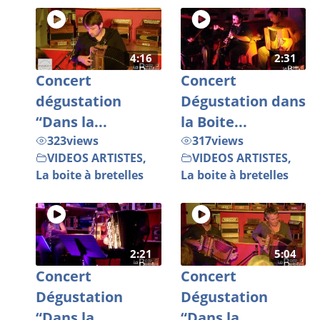
4:16
2:31
Concert
Concert
dégustation
Dégustation dans
“Dans la...
la Boite...
323
views
317
views
VIDEOS ARTISTES
,
VIDEOS ARTISTES
,
La boite à bretelles
La boite à bretelles
2:21
5:04
Concert
Concert
Dégustation
Dégustation
“Dans la...
“Dans la...