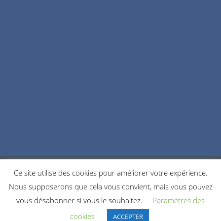
Ce site utilise des cookies pour améliorer votre expérience.
POLITIQUE DE CONFIDENTIALITÉ
COOKIES
Nous supposerons que cela vous convient, mais vous pouvez
NOUS CONTACTER
vous désabonner si vous le souhaitez.
Paramètres des
© 2021 Copyright by Accordeonistes.fr. All rights reserved.
cookies
ACCEPTER