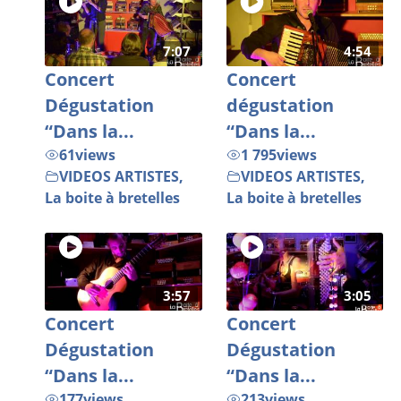
7:07
4:54
Concert
Concert
Dégustation
dégustation
“Dans la...
“Dans la...
61
views
1 795
views
VIDEOS ARTISTES
,
VIDEOS ARTISTES
,
La boite à bretelles
La boite à bretelles
3:57
3:05
Concert
Concert
Dégustation
Dégustation
“Dans la...
“Dans la...
177
views
213
views