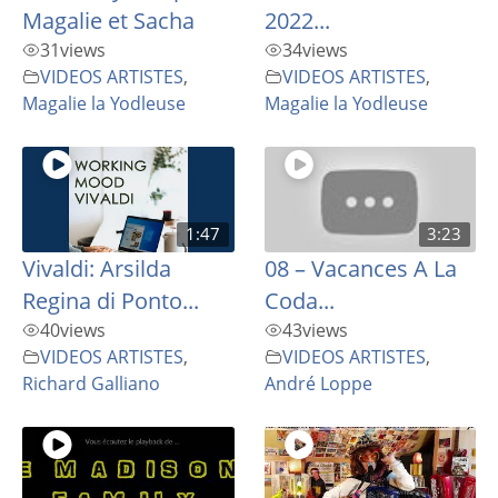
Magalie et Sacha
2022...
31
views
34
views
VIDEOS ARTISTES
,
VIDEOS ARTISTES
,
Magalie la Yodleuse
Magalie la Yodleuse
1:47
3:23
Vivaldi: Arsilda
08 – Vacances A La
Regina di Ponto...
Coda...
40
views
43
views
VIDEOS ARTISTES
,
VIDEOS ARTISTES
,
Richard Galliano
André Loppe