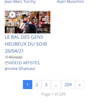
Jean Marc Torchy
Alain Musichini
58:30
LE BAL DES GENS
HEUREUX DU SOIR
26/04/21
46
views
VIDEOS ARTISTES
,
Jerome Dhainaut
1
2
3
…
209
»
Page 1 of 209