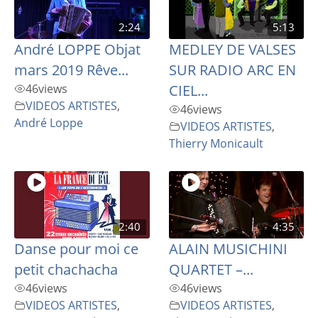
2:24
5:13
André LOPPE Objat
MEDLEY DE VALSES
mars 2019 Rêve...
SUR RADIO ARC EN
46
views
CIEL...
VIDEOS ARTISTES
,
46
views
André Loppe
VIDEOS ARTISTES
,
Thierry Monicault
2:40
4:35
Danse pour moi ce
ALAIN MUSICHINI
petit chachacha
QUARTET –...
46
views
46
views
VIDEOS ARTISTES
,
VIDEOS ARTISTES
,