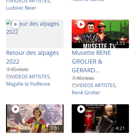
VIDEOS ARTISTES
,
Ludovic Beier
3:55
Retour des alpages
Musette RENE
2022
GROLIER &
45
views
GERARD...
VIDEOS ARTISTES
,
46
views
Magalie la Yodleuse
VIDEOS ARTISTES
,
René Grolier
3:01
4:21