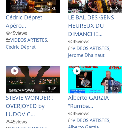
50:30
56:58
Cédric Dépret –
LE BAL DES GENS
Apéro...
HEUREUX DU
45
views
DIMANCHE...
VIDEOS ARTISTES
,
45
views
Cédric Dépret
VIDEOS ARTISTES
,
Jerome Dhainaut
3:49
3:27
STEVIE WONDER :
Alberto GARZIA
OVERJOYED by
“Rumba...
LUDOVIC...
45
views
VIDEOS ARTISTES
,
45
views
Alberto Garzia