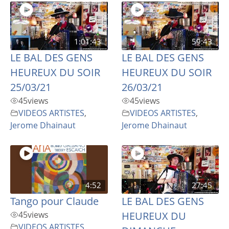
1:01:43
59:43
LE BAL DES GENS
LE BAL DES GENS
HEUREUX DU SOIR
HEUREUX DU SOIR
25/03/21
26/03/21
45
views
45
views
VIDEOS ARTISTES
,
VIDEOS ARTISTES
,
Jerome Dhainaut
Jerome Dhainaut
4:52
27:45
Tango pour Claude
LE BAL DES GENS
45
views
HEUREUX DU
VIDEOS ARTISTES
,