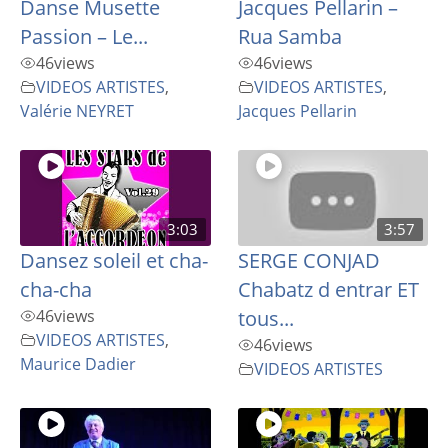
Danse Musette
Jacques Pellarin –
Passion – Le...
Rua Samba
46
views
46
views
VIDEOS ARTISTES
,
VIDEOS ARTISTES
,
Valérie NEYRET
Jacques Pellarin
3:03
3:57
Dansez soleil et cha-
SERGE CONJAD
cha-cha
Chabatz d entrar ET
46
views
tous...
VIDEOS ARTISTES
,
46
views
Maurice Dadier
VIDEOS ARTISTES