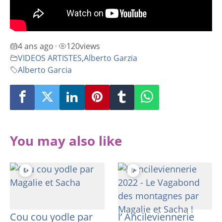
4 ans ago
120
views
•
VIDEOS ARTISTES
,
Alberto Garzia
Alberto Garcia
You may also like
Cou cou yodle par
l’ Ancileviennerie