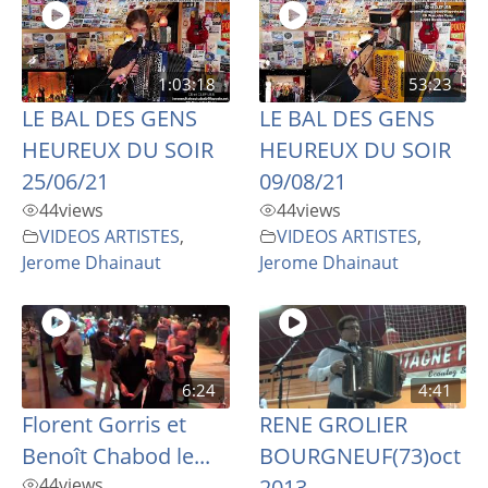
1:03:18
53:23
LE BAL DES GENS
LE BAL DES GENS
HEUREUX DU SOIR
HEUREUX DU SOIR
25/06/21
09/08/21
44
views
44
views
VIDEOS ARTISTES
,
VIDEOS ARTISTES
,
Jerome Dhainaut
Jerome Dhainaut
6:24
4:41
Florent Gorris et
RENE GROLIER
Benoît Chabod le...
BOURGNEUF(73)oct
44
views
2013