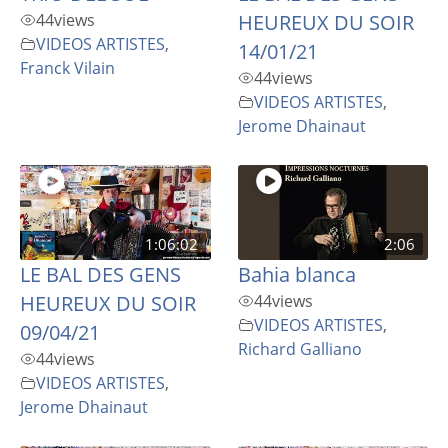
44
views
HEUREUX DU SOIR
VIDEOS ARTISTES
,
14/01/21
Franck Vilain
44
views
VIDEOS ARTISTES
,
Jerome Dhainaut
1:06:02
2:06
LE BAL DES GENS
Bahia blanca
HEUREUX DU SOIR
44
views
VIDEOS ARTISTES
,
09/04/21
Richard Galliano
44
views
VIDEOS ARTISTES
,
Jerome Dhainaut