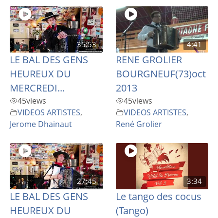
35:53
4:41
LE BAL DES GENS
RENE GROLIER
HEUREUX DU
BOURGNEUF(73)oct
MERCREDI...
2013
45
views
45
views
VIDEOS ARTISTES
,
VIDEOS ARTISTES
,
Jerome Dhainaut
René Grolier
27:45
3:34
LE BAL DES GENS
Le tango des cocus
HEUREUX DU
(Tango)