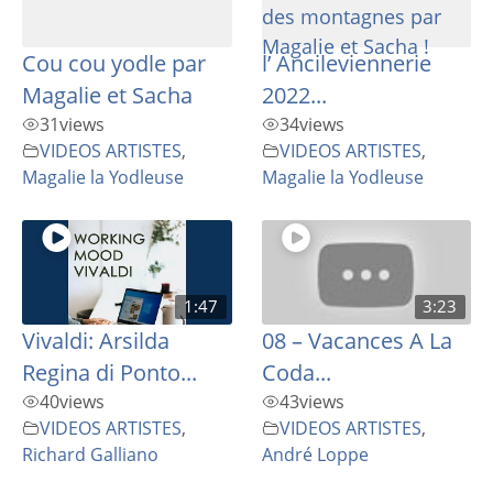
Cou cou yodle par
l’ Ancileviennerie
Magalie et Sacha
2022...
31
views
34
views
VIDEOS ARTISTES
,
VIDEOS ARTISTES
,
Magalie la Yodleuse
Magalie la Yodleuse
1:47
3:23
Vivaldi: Arsilda
08 – Vacances A La
Regina di Ponto...
Coda...
40
views
43
views
VIDEOS ARTISTES
,
VIDEOS ARTISTES
,
Richard Galliano
André Loppe