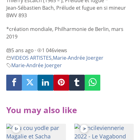
Thierry Escaich (1965 – ), Prélude et fugue *
Jean-Sébastien Bach, Prélude et fugue en si mineur
BWV 893
*création mondiale, Philharmonie de Berlin, mars
2019
5 ans ago
1 046
views
•
VIDEOS ARTISTES
,
Marie-Andrée Joerger
Marie-Andrée Joerger
You may also like