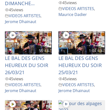
DIMANCHE...
45
views
VIDEOS ARTISTES
,
45
views
Maurice Dadier
VIDEOS ARTISTES
,
Jerome Dhainaut
59:43
1:01:43
LE BAL DES GENS
LE BAL DES GENS
HEUREUX DU SOIR
HEUREUX DU SOIR
26/03/21
25/03/21
45
views
45
views
VIDEOS ARTISTES
,
VIDEOS ARTISTES
,
Jerome Dhainaut
Jerome Dhainaut