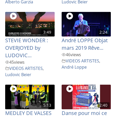
Alberto Garzia
Ludovic Beier
3:49
2:24
STEVIE WONDER :
André LOPPE Objat
OVERJOYED by
mars 2019 Rêve...
LUDOVIC...
46
views
VIDEOS ARTISTES
,
45
views
André Loppe
VIDEOS ARTISTES
,
Ludovic Beier
5:13
2:40
MEDLEY DE VALSES
Danse pour moi ce