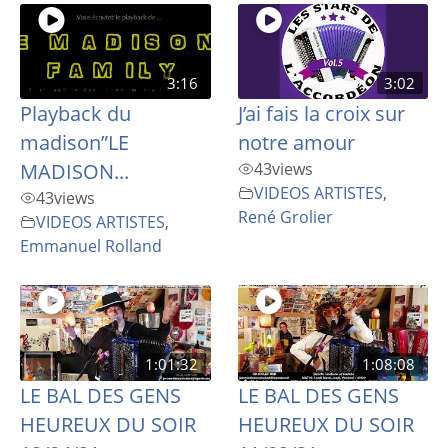
3:16
3:02
Playback du
J’ai fais la croix sur
madison”LE
notre amour
MADISON...
43
views
VIDEOS ARTISTES
,
43
views
René Grolier
VIDEOS ARTISTES
,
Emmanuel Rolland
1:01:32
1:08:08
LE BAL DES GENS
LE BAL DES GENS
HEUREUX DU SOIR
HEUREUX DU SOIR