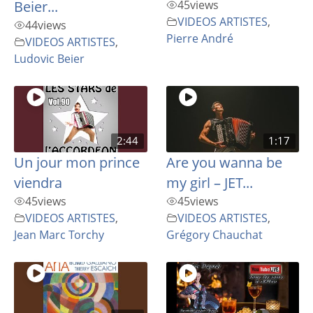
Beier...
45
views
VIDEOS ARTISTES
,
44
views
Pierre André
VIDEOS ARTISTES
,
Ludovic Beier
2:44
1:17
Un jour mon prince
Are you wanna be
viendra
my girl – JET...
45
views
45
views
VIDEOS ARTISTES
,
VIDEOS ARTISTES
,
Jean Marc Torchy
Grégory Chauchat