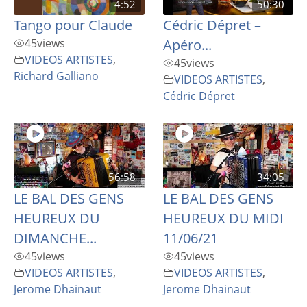
4:52
50:30
Tango pour Claude
Cédric Dépret –
45
views
Apéro...
VIDEOS ARTISTES
,
45
views
Richard Galliano
VIDEOS ARTISTES
,
Cédric Dépret
56:58
34:05
LE BAL DES GENS
LE BAL DES GENS
HEUREUX DU
HEUREUX DU MIDI
DIMANCHE...
11/06/21
45
views
45
views
VIDEOS ARTISTES
,
VIDEOS ARTISTES
,
Jerome Dhainaut
Jerome Dhainaut