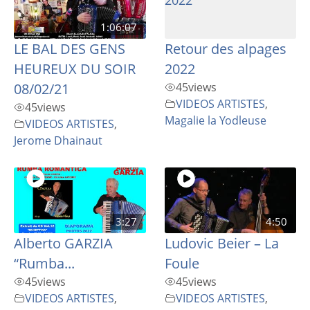
1:06:07
LE BAL DES GENS
Retour des alpages
HEUREUX DU SOIR
2022
08/02/21
45
views
VIDEOS ARTISTES
,
45
views
Magalie la Yodleuse
VIDEOS ARTISTES
,
Jerome Dhainaut
3:27
4:50
Alberto GARZIA
Ludovic Beier – La
“Rumba...
Foule
45
views
45
views
VIDEOS ARTISTES
,
VIDEOS ARTISTES
,