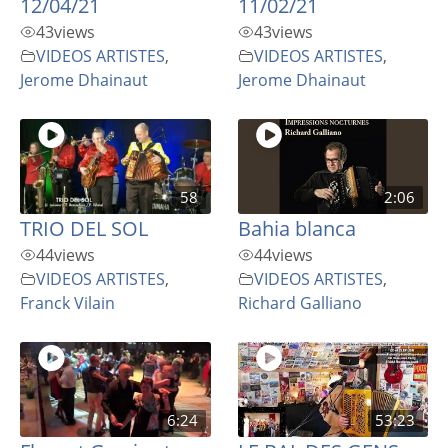
12/04/21
11/02/21
43
views
43
views
VIDEOS ARTISTES
,
VIDEOS ARTISTES
,
Jerome Dhainaut
Jerome Dhainaut
58
2:06
TRIO DEL SOL
Bahia blanca
44
views
44
views
VIDEOS ARTISTES
,
VIDEOS ARTISTES
,
Franck Vilain
Richard Galliano
6:24
53:23