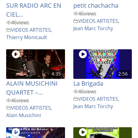
SUR RADIO ARC EN
petit chachacha
CIEL...
46
views
VIDEOS ARTISTES
,
46
views
Jean Marc Torchy
VIDEOS ARTISTES
,
Thierry Monicault
4:35
2:56
ALAIN MUSICHINI
La Brigada
QUARTET –...
46
views
VIDEOS ARTISTES
,
46
views
Jean Marc Torchy
VIDEOS ARTISTES
,
Alain Musichini