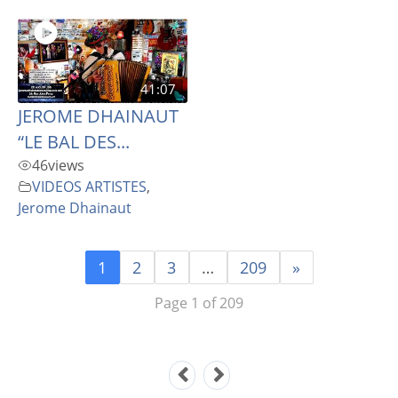
41:07
JEROME DHAINAUT
“LE BAL DES...
46
views
VIDEOS ARTISTES
,
Jerome Dhainaut
1
2
3
…
209
»
Page 1 of 209