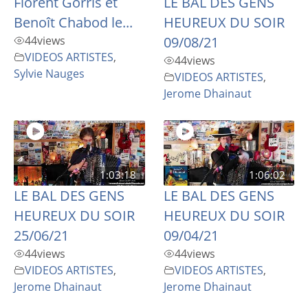
Florent Gorris et
LE BAL DES GENS
Benoît Chabod le...
HEUREUX DU SOIR
44
views
09/08/21
VIDEOS ARTISTES
,
44
views
Sylvie Nauges
VIDEOS ARTISTES
,
Jerome Dhainaut
1:03:18
1:06:02
LE BAL DES GENS
LE BAL DES GENS
HEUREUX DU SOIR
HEUREUX DU SOIR
25/06/21
09/04/21
44
views
44
views
VIDEOS ARTISTES
,
VIDEOS ARTISTES
,
Jerome Dhainaut
Jerome Dhainaut