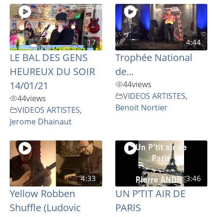
17
4:44
LE BAL DES GENS
Trophée National
HEUREUX DU SOIR
de...
14/01/21
44
views
VIDEOS ARTISTES
,
44
views
Benoit Nortier
VIDEOS ARTISTES
,
Jerome Dhainaut
4:33
3:46
Yellow Robben
UN P’TIT AIR DE
Shuffle (Ludovic
PARIS