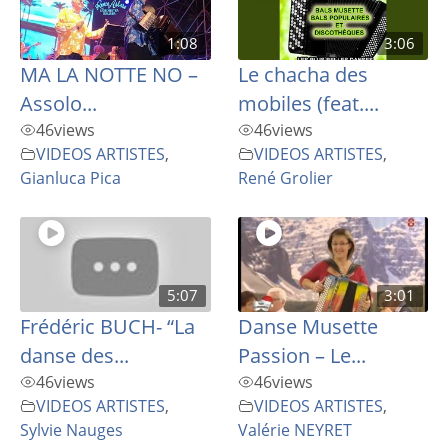
1:08
3:06
MA LA NOTTE NO –
Le chacha des
Assolo...
mobiles (feat....
46
views
46
views
VIDEOS ARTISTES
,
VIDEOS ARTISTES
,
Gianluca Pica
René Grolier
5:07
3:01
Frédéric BUCH- “La
Danse Musette
danse des...
Passion – Le...
46
views
46
views
VIDEOS ARTISTES
,
VIDEOS ARTISTES
,
Sylvie Nauges
Valérie NEYRET