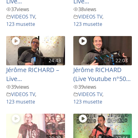
Live...
Live...
37
views
38
views
VIDEOS TV
,
VIDEOS TV
,
123 musette
123 musette
24:43
22:03
Jérôme RICHARD –
Jérôme RICHARD
Live...
(Live Youtube n°50...
39
views
39
views
VIDEOS TV
,
VIDEOS TV
,
123 musette
123 musette
20:30
27:44