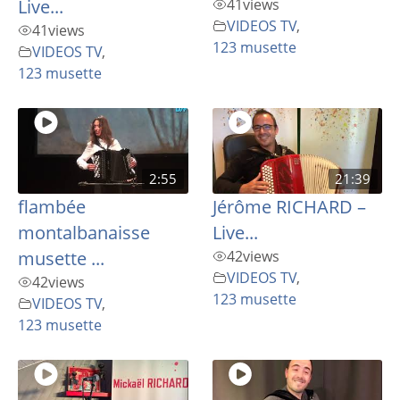
Live...
41
views
VIDEOS TV
,
41
views
123 musette
VIDEOS TV
,
123 musette
2:55
21:39
flambée
Jérôme RICHARD –
montalbanaisse
Live...
musette ...
42
views
VIDEOS TV
,
42
views
123 musette
VIDEOS TV
,
123 musette