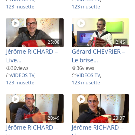
123 musette
123 musette
25:08
2:46
Jérôme RICHARD –
Gérard CHEVRIER –
Live...
Le brise...
36
views
36
views
VIDEOS TV
,
VIDEOS TV
,
123 musette
123 musette
20:49
23:37
Jérôme RICHARD –
Jérôme RICHARD –