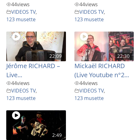
44
views
44
views
VIDEOS TV
,
VIDEOS TV
,
123 musette
123 musette
22:09
22:30
Jérôme RICHARD –
Mickaël RICHARD
Live...
(Live Youtube n°2...
44
views
44
views
VIDEOS TV
,
VIDEOS TV
,
123 musette
123 musette
2:49