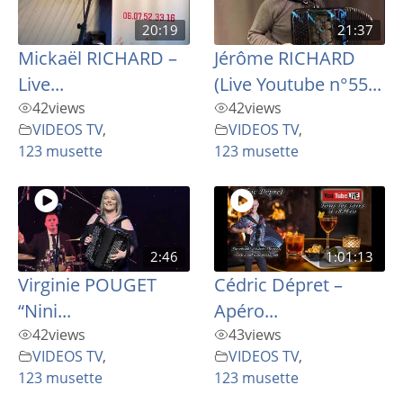
20:19
21:37
Mickaël RICHARD –
Jérôme RICHARD
Live...
(Live Youtube n°55...
42
views
42
views
VIDEOS TV
,
VIDEOS TV
,
123 musette
123 musette
2:46
1:01:13
Virginie POUGET
Cédric Dépret –
“Nini...
Apéro...
42
views
43
views
VIDEOS TV
,
VIDEOS TV
,
123 musette
123 musette