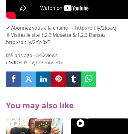
✔ Abonnez vous à la chaîne → http://bit.ly/2Ksacjf
⇓ Visitez le site 1,2,3 Musette & 1,2,3 Dansez →
http://bit.ly/2YVi3xT
5 ans ago
52
views
•
VIDEOS TV
,
123 musette
You may also like