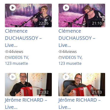
22:26
21:10
Clémence
Clémence
DUCHAUSSOY –
DUCHAUSSOY –
Live...
Live...
44
views
44
views
VIDEOS TV
,
VIDEOS TV
,
123 musette
123 musette
21:32
21:13
Jérôme RICHARD –
Jérôme RICHARD –
Live...
Live...