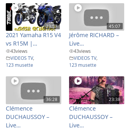
23:57
45:07
2021 Yamaha R15 V4
Jérôme RICHARD –
vs R15M |...
Live...
43
views
43
views
VIDEOS TV
,
VIDEOS TV
,
123 musette
123 musette
36:28
23:38
Clémence
Clémence
DUCHAUSSOY –
DUCHAUSSOY –
Live...
Live...