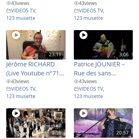
43
views
43
views
VIDEOS TV
,
VIDEOS TV
,
123 musette
123 musette
23:11
3:06
Jérôme RICHARD
Patrice JOUNIER –
(Live Youtube n°71...
Rue des sans...
43
views
43
views
VIDEOS TV
,
VIDEOS TV
,
123 musette
123 musette
2:36
20:57