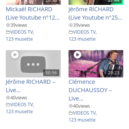
Mickaël RICHARD
Jérôme RICHARD
(Live Youtube n°12...
(Live Youtube n°25...
39
views
39
views
VIDEOS TV
,
VIDEOS TV
,
123 musette
123 musette
50:56
20:23
Jérôme RICHARD –
Clémence
Live...
DUCHAUSSOY –
40
views
Live...
VIDEOS TV
,
40
views
123 musette
VIDEOS TV
,
123 musette