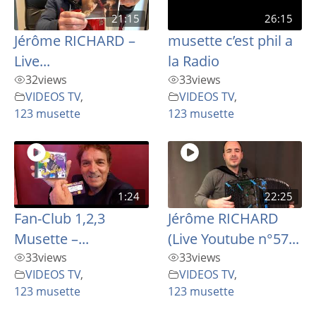
21:15
26:15
Jérôme RICHARD –
musette c’est phil a
Live...
la Radio
32
views
33
views
VIDEOS TV
,
VIDEOS TV
,
123 musette
123 musette
1:24
22:25
Fan-Club 1,2,3
Jérôme RICHARD
Musette –...
(Live Youtube n°57...
33
views
33
views
VIDEOS TV
,
VIDEOS TV
,
123 musette
123 musette