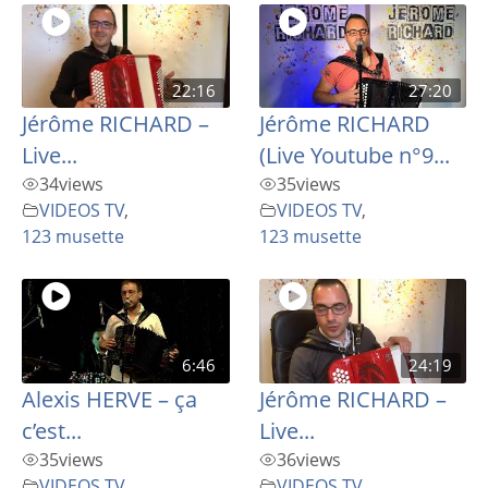
22:16
27:20
Jérôme RICHARD –
Jérôme RICHARD
Live...
(Live Youtube n°9...
34
views
35
views
VIDEOS TV
,
VIDEOS TV
,
123 musette
123 musette
6:46
24:19
Alexis HERVE – ça
Jérôme RICHARD –
c’est...
Live...
35
views
36
views
VIDEOS TV
,
VIDEOS TV
,