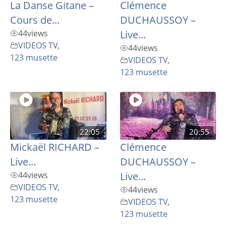
La Danse Gitane –
Clémence
Cours de...
DUCHAUSSOY –
44
views
Live...
VIDEOS TV
,
44
views
123 musette
VIDEOS TV
,
123 musette
22:05
20:55
Mickaël RICHARD –
Clémence
Live...
DUCHAUSSOY –
44
views
Live...
VIDEOS TV
,
44
views
123 musette
VIDEOS TV
,
123 musette