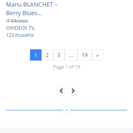
Manu BLANCHET –
Berry Blues...
44
views
VIDEOS TV
,
123 musette
1
2
3
…
19
»
Page 1 of 19