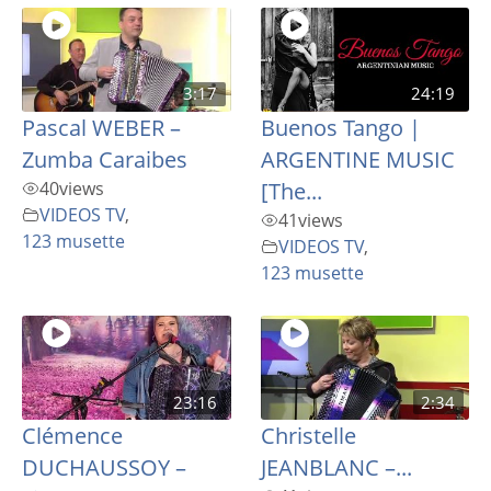
3:17
24:19
Pascal WEBER –
Buenos Tango |
Zumba Caraibes
ARGENTINE MUSIC
40
views
[The...
VIDEOS TV
,
41
views
123 musette
VIDEOS TV
,
123 musette
23:16
2:34
Clémence
Christelle
DUCHAUSSOY –
JEANBLANC –...